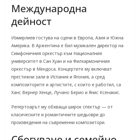
Международна
дейност
Измирлиев гостува на сцени в Европа, Азия и Южна
Америка. В Аржентина е бил музикален директор на
Симфоничния оркестър към Националния
университет в Сан Хуан и на Филхармоничния
оркестър в Мендоса. Концертите му включват
престижни зали в Испания и Япония, а сред
композиторите и артистите, с които е работил, са
Ханс Вернер Хенце, Лучано Берио и Янис Ксенакис.
Репертоарът му обхваща широк спектър — от
класическите и романтичните шедьоври до
произведения на съвременни композитори.
Сбогуване и семейно