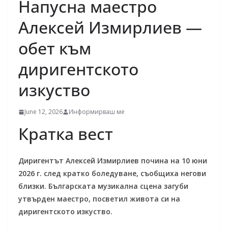
Напусна маестро
Алексей Измирлиев —
обет към
диригентското
изкуство
June 12, 2026
Информирваш ме
Кратка вест
Диригентът Алексей Измирлиев почина на 10 юни
2026 г. след кратко боледуване, съобщиха негови
близки. Българската музикална сцена загуби
утвърден маестро, посветил живота си на
диригентското изкуство.