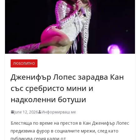
ЛЮБОПИТНО
Дженифър Лопес зарадва Кан
със сребристо мини и
надколенни ботуши
June 12, 2026
Информирваш ме
Блестяща по време на престоя в Кан Дженифър Лопес
предизвика фурор в социалните мрежи, след като
публикува серия кадри от