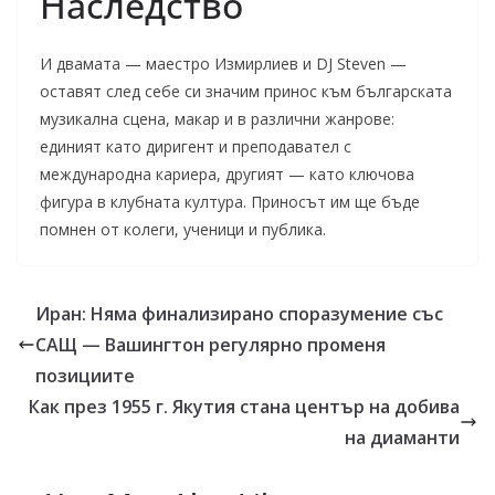
Наследство
И двамата — маестро Измирлиев и DJ Steven —
оставят след себе си значим принос към българската
музикална сцена, макар и в различни жанрове:
единият като диригент и преподавател с
международна кариера, другият — като ключова
фигура в клубната култура. Приносът им ще бъде
помнен от колеги, ученици и публика.
Иран: Няма финализирано споразумение със
САЩ — Вашингтон регулярно променя
позициите
Как през 1955 г. Якутия стана център на добива
на диаманти