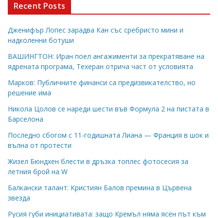
Recent Posts
Дженифър Лопес зарадва Кан със сребристо мини и
надколенни ботуши
ВАШИНГТОН: Иран поел ангажименти за прекратяване на
ядрената програма, Техеран отрича част от условията
Марков: Публичните финанси са предизвикателство, но
решение има
Никола Цолов се нареди шести във Формула 2 на пистата в
Барселона
Последно сбогом с 11-годишната Лиана — Франция в шок и
вълна от протести
Жизел Бюндхен блести в дръзка топлес фотосесия за
летния брой на W
Балкански талант: Кристиян Балов премина в Цървена
звезда
Русия губи инициативата: защо Кремъл няма ясен път към