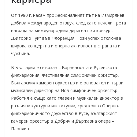
От 1980 г. насам професионалният път на Измирлиев
добива международен отзвук, след като печели трета
награда на международния диригентски конкурс
„Виторио Гуи“ във Флоренция. Този успех отключва
широка концертна и оперна активност в страната и
чужбина.
В България е свързан с Варненската и Русенската
филхармония, Фестивалния симфоничен оркестър,
Българския камерен оркестър и е основател и първи
музикален директор на Нов симфоничен оркестър.
Работил е също като главен и музикален директор в
различни културни институции, сред които Оперно-
филхармоничното дружество в Русе, Българският
камерен оркестър в Добрич и Държавна опера –
Пловдив.