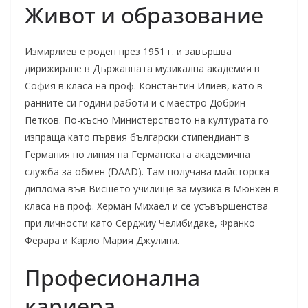
Живот и образование
Измирлиев е роден през 1951 г. и завършва
дирижиране в Държавната музикална академия в
София в класа на проф. Константин Илиев, като в
ранните си години работи и с маестро Добрин
Петков. По-късно Министерството на културата го
изпраща като първия български стипендиант в
Германия по линия на Германската академична
служба за обмен (DAAD). Там получава майсторска
диплома във Висшето училище за музика в Мюнхен в
класа на проф. Херман Михаел и се усъвършенства
при личности като Серджиу Челибидаке, Франко
Ферара и Карло Мария Джулини.
Професионална
кариера