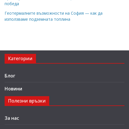
победа
Геотермалните възможности на София — как да
използваме подземната топлина
Категории
Блог
Новини
Полезни връзки
За нас