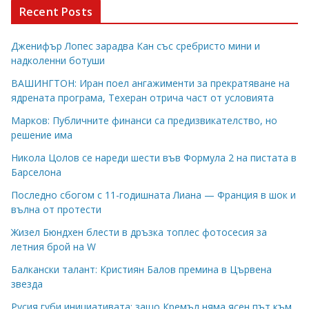
Recent Posts
Дженифър Лопес зарадва Кан със сребристо мини и
надколенни ботуши
ВАШИНГТОН: Иран поел ангажименти за прекратяване на
ядрената програма, Техеран отрича част от условията
Марков: Публичните финанси са предизвикателство, но
решение има
Никола Цолов се нареди шести във Формула 2 на пистата в
Барселона
Последно сбогом с 11-годишната Лиана — Франция в шок и
вълна от протести
Жизел Бюндхен блести в дръзка топлес фотосесия за
летния брой на W
Балкански талант: Кристиян Балов премина в Цървена
звезда
Русия губи инициативата: защо Кремъл няма ясен път към