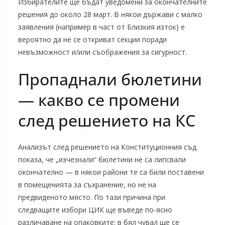
Избирателите ще бъдат уведомени за окончателните
решения до около 28 март. В някои държави с малко
заявления (например в част от Близкия изток) е
вероятно да не се откриват секции поради
невъзможност и/или съображения за сигурност.
Пропаднали бюлетини
— какво се промени
след решението на КС
Анализът след решението на Конституционния съд
показа, че „изчезнали“ бюлетини не са липсвали
окончателно — в някои райони те са били поставени
в помещенията за съхранение, но не на
предвиденото място. По тази причина при
следващите избори ЦИК ще въведе по-ясно
различаване на опаковките: в бял чувал ще се