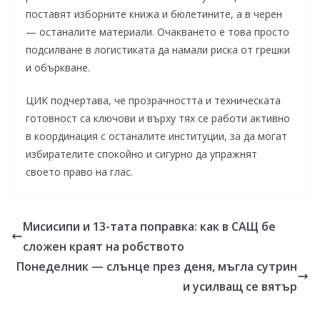
поставят изборните книжа и бюлетините, а в черен
— останалите материали. Очакването е това просто
подсилване в логистиката да намали риска от грешки
и объркване.
ЦИК подчертава, че прозрачността и техническата
готовност са ключови и върху тях се работи активно
в координация с останалите институции, за да могат
избирателите спокойно и сигурно да упражнят
своето право на глас.
Мисисипи и 13-тата поправка: как в САЩ бе
сложен краят на робството
Понеделник — слънце през деня, мъгла сутрин
и усилващ се вятър