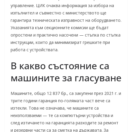
управление. ЦИК очаква информация за избора на
изпълнител и съвместно с министерството ще
гарантира техническата изправност на оборудването.
Указанията към секционните комисии ще бъдат
опростени и практично насочени — стъпка по стъпка
инструкции, които да минимизират грешките при
работа с устройствата.
В какво състояние са
машините за гласуване
Машините, общо 12 837 бр., са закупени през 2021 г. и
трите години гаранция по-голямата част вече са
изтекли. Това не означава, че машините са
неизползваеми — те са компютърни устройства и
след изтичането на гаранцията разходите за ремонт
и резервни части са за сметка на държавата. За