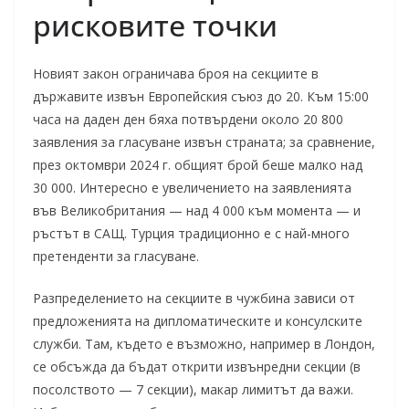
рисковите точки
Новият закон ограничава броя на секциите в
държавите извън Европейския съюз до 20. Към 15:00
часа на даден ден бяха потвърдени около 20 800
заявления за гласуване извън страната; за сравнение,
през октомври 2024 г. общият брой беше малко над
30 000. Интересно е увеличението на заявленията
във Великобритания — над 4 000 към момента — и
ръстът в САЩ. Турция традиционно е с най-много
претенденти за гласуване.
Разпределението на секциите в чужбина зависи от
предложенията на дипломатическите и консулските
служби. Там, където е възможно, например в Лондон,
се обсъжда да бъдат открити извънредни секции (в
посолството — 7 секции), макар лимитът да важи.