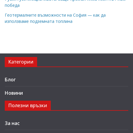
победа
Геотермалните възможности на София — как да
използваме подземната топлина
Категории
Блог
Новини
Полезни връзки
За нас