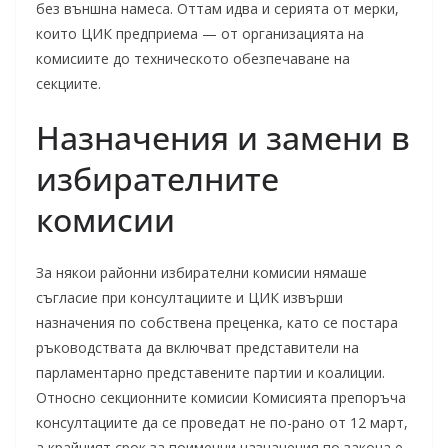
без външна намеса. Оттам идва и серията от мерки,
които ЦИК предприема — от организацията на
комисиите до техническото обезпечаване на
секциите.
Назначения и замени в
избирателните
комисии
За някои районни избирателни комисии нямаше
съгласие при консултациите и ЦИК извърши
назначения по собствена преценка, като се постара
ръководствата да включват представители на
парламентарно представените партии и коалиции.
Относно секционните комисии Комисията препоръча
консултациите да се проведат не по-рано от 12 март,
а крайният срок за поименни назначения по закона е