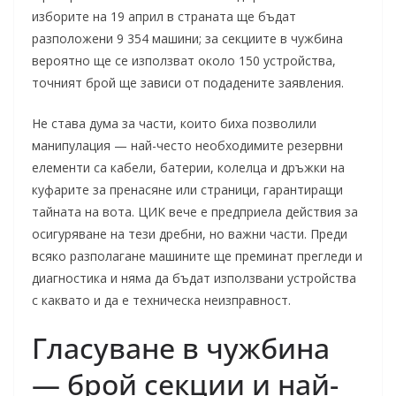
изборите на 19 април в страната ще бъдат
разположени 9 354 машини; за секциите в чужбина
вероятно ще се използват около 150 устройства,
точният брой ще зависи от подадените заявления.
Не става дума за части, които биха позволили
манипулация — най-често необходимите резервни
елементи са кабели, батерии, колелца и дръжки на
куфарите за пренасяне или страници, гарантиращи
тайната на вота. ЦИК вече е предприела действия за
осигуряване на тези дребни, но важни части. Преди
всяко разполагане машините ще преминат прегледи и
диагностика и няма да бъдат използвани устройства
с каквато и да е техническа неизправност.
Гласуване в чужбина
— брой секции и най-