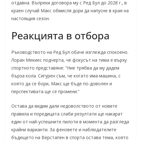
отдавна. Въпреки договора му с Ред Бул до 2028 г., в
краен случай Макс обмисля дори да напусне в края на
настоящия сезон.
Реакцията в отбора
Ръководството на Ред Бул обаче изглежда спокоено.
Лоран Мекиес подчерта, че фокусът на тима е върху
спортното представяне: “Ние трябва да му дадем
бърза кола. Сигурен съм, че когато има машина, с
която да се бори, Макс ще бъде по-доволен и
перспективата ще се промени.”
Остава да видим дали недоволството от новите
правила и поредицата слаби резултати ще накарат
един от най-успешните пилоти в момента да разгледа
крайни варианти. За феновете и наблюдателите
бъдещето на Верстапен в спорта остава тема, която