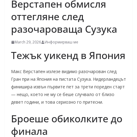
Верстапен обмисля
оттегляне след
разочароваща Сузука
March 29, 2026
Информирваш ме
Тежък уикенд в Япония
Макс Верстапен излезе видимо разочарован след
Гран при на Япония на пистата Сузука. Нидерландецът
финишира извън първите пет за трети пореден старт
— нещо, което не му се беше случвало от близо
девет години, и това сериозно го притесни.
Броеше обиколките до
финала