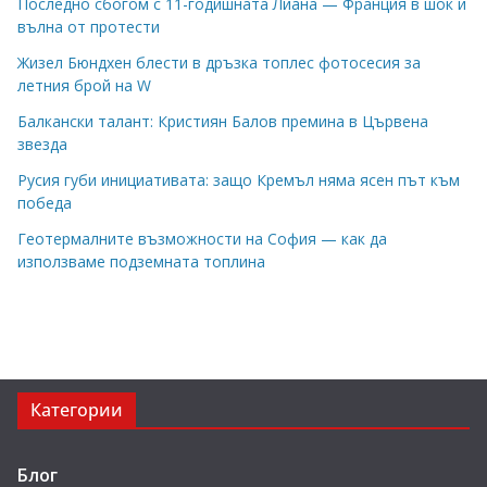
Последно сбогом с 11-годишната Лиана — Франция в шок и
вълна от протести
Жизел Бюндхен блести в дръзка топлес фотосесия за
летния брой на W
Балкански талант: Кристиян Балов премина в Цървена
звезда
Русия губи инициативата: защо Кремъл няма ясен път към
победа
Геотермалните възможности на София — как да
използваме подземната топлина
Категории
Блог