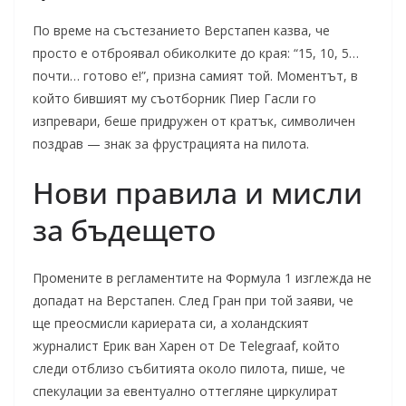
По време на състезанието Верстапен казва, че
просто е отброявал обиколките до края: “15, 10, 5…
почти… готово е!”, призна самият той. Моментът, в
който бившият му съотборник Пиер Гасли го
изпревари, беше придружен от кратък, символичен
поздрав — знак за фрустрацията на пилота.
Нови правила и мисли
за бъдещето
Промените в регламентите на Формула 1 изглежда не
допадат на Верстапен. След Гран при той заяви, че
ще преосмисли кариерата си, а холандският
журналист Ерик ван Харен от De Telegraaf, който
следи отблизо събитията около пилота, пише, че
спекулации за евентуално оттегляне циркулират