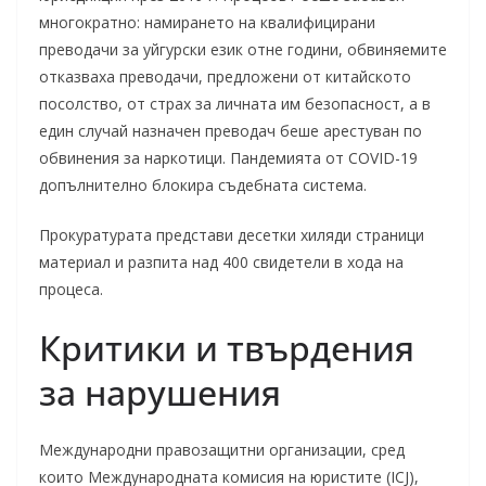
многократно: намирането на квалифицирани
преводачи за уйгурски език отне години, обвиняемите
отказваха преводачи, предложени от китайското
посолство, от страх за личната им безопасност, а в
един случай назначен преводач беше арестуван по
обвинения за наркотици. Пандемията от COVID-19
допълнително блокира съдебната система.
Прокуратурата представи десетки хиляди страници
материал и разпита над 400 свидетели в хода на
процеса.
Критики и твърдения
за нарушения
Международни правозащитни организации, сред
които Международната комисия на юристите (ICJ),