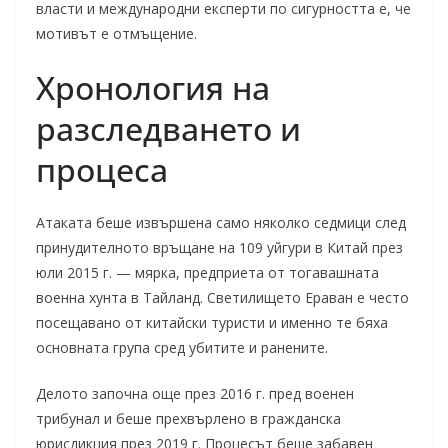
власти и международни експерти по сигурността е, че
мотивът е отмъщение.
Хронология на
разследването и
процеса
Атаката беше извършена само няколко седмици след
принудителното връщане на 109 уйгури в Китай през
юли 2015 г. — мярка, предприета от тогавашната
военна хунта в Тайланд. Светилището Ераван е често
посещавано от китайски туристи и именно те бяха
основната група сред убитите и ранените.
Делото започна още през 2016 г. пред военен
трибунал и беше прехвърлено в гражданска
юрисдикция през 2019 г. Процесът беше забавен