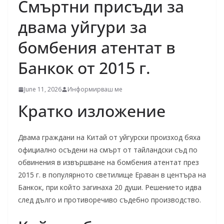
Смъртни присъди за
двама уйгури за
бомбения атентат в
Банкок от 2015 г.
June 11, 2026
Информирваш ме
Кратко изложение
Двама граждани на Китай от уйгурски произход бяха
официално осъдени на смърт от тайландски съд по
обвинения в извършване на бомбения атентат през
2015 г. в популярното светилище Ераван в центъра на
Банкок, при който загинаха 20 души. Решението идва
след дълго и противоречиво съдебно производство.