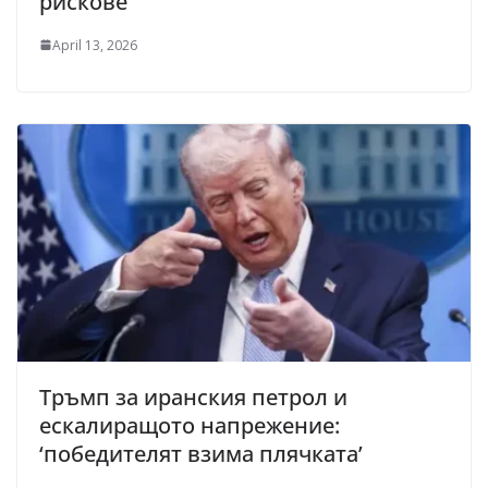
рискове
April 13, 2026
Тръмп за иранския петрол и
ескалиращото напрежение:
‘победителят взима плячката’