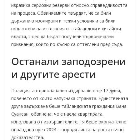
изразиха сериозни резерви относно справедливостта
на процеса. Обвиняемите твърдят, че са били
държани в изолирани и тежки условия и са били
подложени на изтезания от тайландски и китайски
власти, с цел да бъдат получени първоначални
признания, които по-късно са оттеглени пред съда.
Останали заподозрени
и другите арести
Полицията първоначално издирваше още 17 души,
повечето от които напуснаха страната. Единствената
друга задържана беше тайландската гражданка Вана
Суансан, обвинена, че е наела квартирата,
използвана от извършителите; тя беше окончателно
оправдана през 2024 г. поради липса на достатъчно
доказателства.