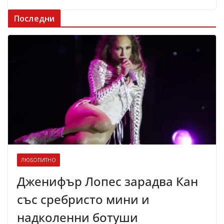
Последни
ЛЮБОПИТНО
Дженифър Лопес зарадва Кан
със сребристо мини и
надколенни ботуши