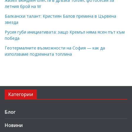
Жизел Бюндхен блести в дръзка топлес фотосесия за
летния брой на W
Балкански талант: Кристиян Балов премина в Цървена
звезда
Русия губи инициативата: защо Кремъл няма ясен път към
победа
Геотермалните възможности на София — как да
използваме подземната топлина
Категории
Блог
Новини