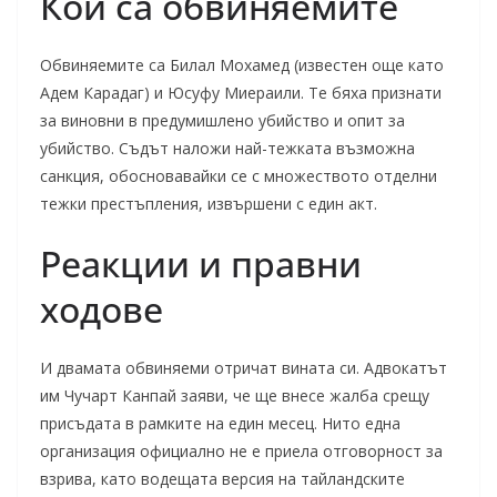
Кой са обвиняемите
Обвиняемите са Билал Мохамед (известен още като
Адем Карадаг) и Юсуфу Миераили. Те бяха признати
за виновни в предумишлено убийство и опит за
убийство. Съдът наложи най-тежката възможна
санкция, обосновавайки се с множеството отделни
тежки престъпления, извършени с един акт.
Реакции и правни
ходове
И двамата обвиняеми отричат вината си. Адвокатът
им Чучарт Канпай заяви, че ще внесе жалба срещу
присъдата в рамките на един месец. Нито една
организация официално не е приела отговорност за
взрива, като водещата версия на тайландските