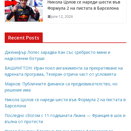
Никола Цолов се нареди шести във
Формула 2 на пистата в Барселона
June 12, 2026
Recent Posts
Дженифър Лопес зарадва Кан със сребристо мини и
надколенни ботуши
ВАШИНГТОН: Иран поел ангажименти за прекратяване на
ядрената програма, Техеран отрича част от условията
Марков: Публичните финанси са предизвикателство, но
решение има
Никола Цолов се нареди шести във Формула 2 на пистата в
Барселона
Последно сбогом с 11-годишната Лиана — Франция в шок и
вълна от протести