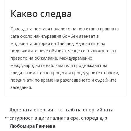
Какво следва
Присъдата поставя началото на нов етап в правната
сага около най-кървавия бомбен атентат в
модерната история на Тайланд. Адвокатите на
подсъдимите вече обявиха, че ще се възползват от
правото на обжалване. Междувременно
международните наблюдатели продължават да
следят внимателно процеса и процедурните въпроси,
повдигнати по време на разследването и съдебните
заседания.
Ядрената енергия — стълб на енергийната
сигурност в дигиталната ера, според д-р
Любомира Ганчева