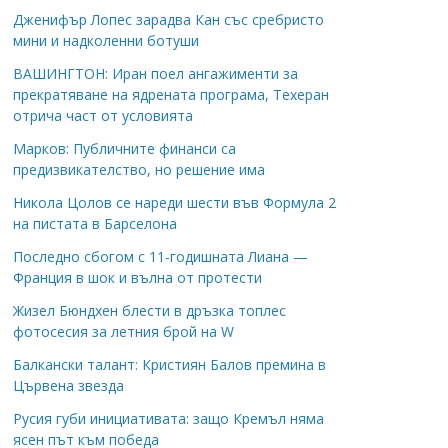
Дженифър Лопес зарадва Кан със сребристо
мини и надколенни ботуши
ВАШИНГТОН: Иран поел ангажименти за
прекратяване на ядрената програма, Техеран
отрича част от условията
Марков: Публичните финанси са
предизвикателство, но решение има
Никола Цолов се нареди шести във Формула 2
на пистата в Барселона
Последно сбогом с 11-годишната Лиана —
Франция в шок и вълна от протести
Жизел Бюндхен блести в дръзка топлес
фотосесия за летния брой на W
Балкански талант: Кристиян Балов премина в
Цървена звезда
Русия губи инициативата: защо Кремъл няма
ясен път към победа