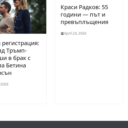
Краси Радков: 55
години — път и
превъплъщения
April 24, 2026
 регистрация:
лд Тръмп-
и в брак с
а Бетина
рсън
 2026