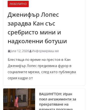
ЛЮБОПИТНО
Дженифър Лопес
зарадва Кан със
сребристо мини и
надколенни ботуши
June 12, 2026
Информирваш ме
Блестяща по време на престоя в Кан
Дженифър Лопес предизвика фурор в
социалните мрежи, след като публикува
серия кадри от
ВАШИНГТОН: Иран
поел ангажименти за
прекратяване на
ядрената програма,