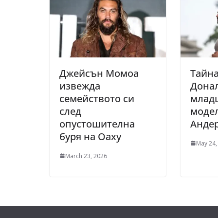
Джейсън Момоа
Тайна
извежда
Дона
семейството си
младш
след
модел
опустошителна
Анде
буря на Оаху
May 24,
March 23, 2026