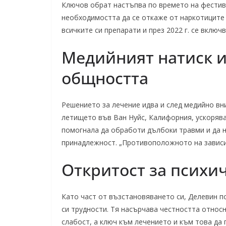
Ключов обрат настъпва по времето на фестив
необходимостта да се откаже от наркотиците 
всичките си препарати и през 2022 г. се включ
Медийният натиск и
общността
Решението за лечение идва и след медийно вн
летището във Ван Нуйс, Калифорния, ускорява
помогнала да обработи дълбоки травми и да н
принадлежност. „Противоположното на зависим
Откритост за психи
Като част от възстановяването си, Делевин 
си трудности. Тя насърчава честността относн
слабост, а ключ към лечението и към това да 