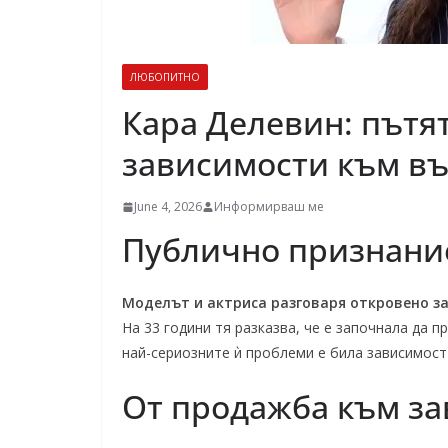
ЛЮБОПИТНО
Кара Делевин: пътя
зависимости към в
June 4, 2026
Информирваш ме
Публично признание
Моделът и актриса разговаря откровено за
На 33 години тя разказва, че е започнала да 
най-сериозните ѝ проблеми е била зависимост
От продажба към з