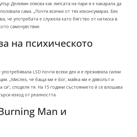
упър Делевин описва как липсата на пари я е накарала да
зползвала сама. „Почти всички от тях изконсумирах. Бях
ява, че употребата е служела като бягство от натиска в
кото самочувствие.
а на психическото
е употребявала LSD почти всеки ден и е преживяла силни
ии. „Мислех, че баща ми е Бог, майка ми е дяволът и
ма си“, споделя тя. На 15 години състоянието ѝ се влошава
търси изход от реалността.
Burning Man и