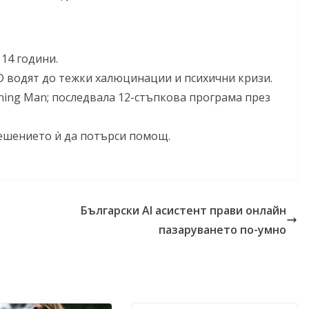
14 години.
D водят до тежки халюцинации и психични кризи.
ning Man; последвала 12-стъпкова програма през
ешението ѝ да потърси помощ.
Български AI асистент прави онлайн
пазаруването по-умно