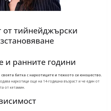
т от тийнейджърски
ъзстановяване
 и ранните години
 своята битка с наркотиците и тежкото си юношество.
продава наркотици още на 14-годишна възраст и че един от
та от кетамин.
ависимост