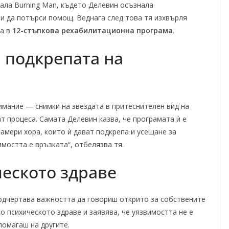
ала Burning Man, където Делевин осъзнала
и да потърси помощ. Веднага след това тя изхвърля
ва в
12-стъпкова рехабилитационна програма
.
 подкрепата на
имание — снимки на звездата в притеснителен вид на
т процеса. Самата Делевин казва, че програмата ѝ е
амери хора, които ѝ дават подкрепа и усещане за
остта е връзката“, отбелязва тя.
ческото здраве
подчертава важността да говориш открито за собствените
о психическото здраве и заявява, че уязвимостта не е
помагаш на другите.