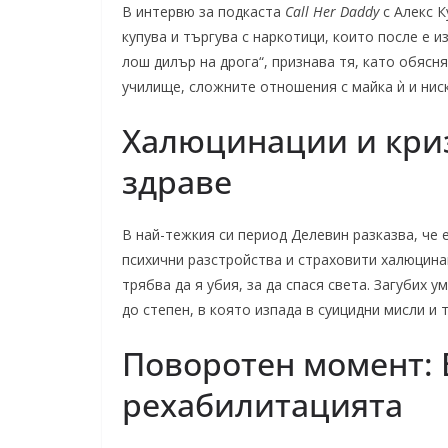
В интервю за подкаста
Call Her Daddy
с Алекс К
купува и търгува с наркотици, които после е и
лош дилър на дрога“, признава тя, като обясн
училище, сложните отношения с майка ѝ и нис
Халюцинации и криз
здраве
В най-тежкия си период Делевин разказва, че 
психични разстройства и страховити халюцинац
трябва да я убия, за да спася света. Загубих у
до степен, в която изпада в суицидни мисли и 
Поворотен момент: 
рехабилитацията