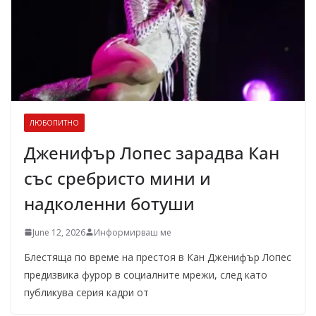
ЛЮБОПИТНО
Дженифър Лопес зарадва Кан
със сребристо мини и
надколенни ботуши
June 12, 2026
Информирваш ме
Блестяща по време на престоя в Кан Дженифър Лопес
предизвика фурор в социалните мрежи, след като
публикува серия кадри от