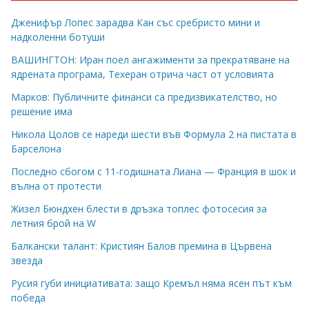
Дженифър Лопес зарадва Кан със сребристо мини и
надколенни ботуши
ВАШИНГТОН: Иран поел ангажименти за прекратяване на
ядрената програма, Техеран отрича част от условията
Марков: Публичните финанси са предизвикателство, но
решение има
Никола Цолов се нареди шести във Формула 2 на пистата в
Барселона
Последно сбогом с 11-годишната Лиана — Франция в шок и
вълна от протести
Жизел Бюндхен блести в дръзка топлес фотосесия за
летния брой на W
Балкански талант: Кристиян Балов премина в Цървена
звезда
Русия губи инициативата: защо Кремъл няма ясен път към
победа