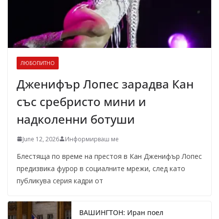
ЛЮБОПИТНО
Дженифър Лопес зарадва Кан
със сребристо мини и
надколенни ботуши
June 12, 2026
Информирваш ме
Блестяща по време на престоя в Кан Дженифър Лопес
предизвика фурор в социалните мрежи, след като
публикува серия кадри от
ВАШИНГТОН: Иран поел