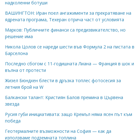
надколенни ботуши
ВАШИНГТОН: Иран поел ангажименти за прекратяване на
ядрената програма, Техеран отрича част от условията
Марков: Публичните финанси са предизвикателство, но
решение има
Никола Цолов се нареди шести във Формула 2 на пистата в
Барселона
Последно сбогом с 11-годишната Лиана — Франция в шок и
вълна от протести
Жизел Бюндхен блести в дръзка топлес фотосесия за
летния брой на W
Балкански талант: Кристиян Балов премина в Цървена
звезда
Русия губи инициативата: защо Кремъл няма ясен път към
победа
Геотермалните възможности на София — как да
използваме подземната топлина