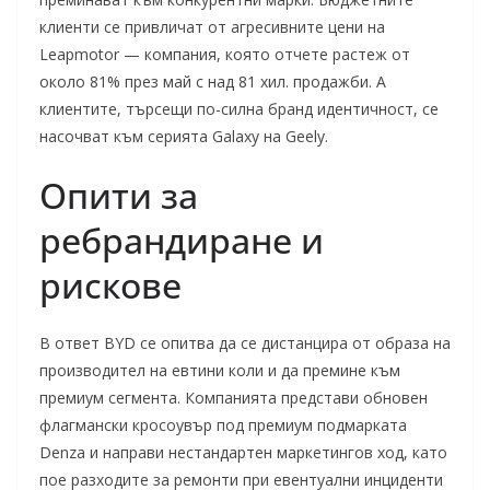
клиенти се привличат от агресивните цени на
Leapmotor — компания, която отчете растеж от
около 81% през май с над 81 хил. продажби. А
клиентите, търсещи по-силна бранд идентичност, се
насочват към серията Galaxy на Geely.
Опити за
ребрандиране и
рискове
В ответ BYD се опитва да се дистанцира от образа на
производител на евтини коли и да премине към
премиум сегмента. Компанията представи обновен
флагмански кросоувър под премиум подмарката
Denza и направи нестандартен маркетингов ход, като
пое разходите за ремонти при евентуални инциденти