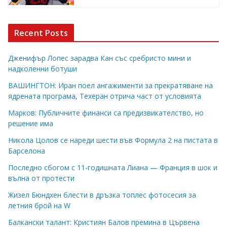
Recent Posts
Дженифър Лопес зарадва Кан със сребристо мини и
надколенни ботуши
ВАШИНГТОН: Иран поел ангажименти за прекратяване на
ядрената програма, Техеран отрича част от условията
Марков: Публичните финанси са предизвикателство, но
решение има
Никола Цолов се нареди шести във Формула 2 на пистата в
Барселона
Последно сбогом с 11-годишната Лиана — Франция в шок и
вълна от протести
Жизел Бюндхен блести в дръзка топлес фотосесия за
летния брой на W
Балкански талант: Кристиян Балов премина в Цървена