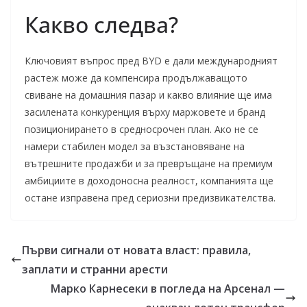
Какво следва?
Ключовият въпрос пред BYD е дали международният
растеж може да компенсира продължаващото
свиване на домашния пазар и какво влияние ще има
засилената конкуренция върху маржовете и бранд
позиционирането в средносрочен план. Ако не се
намери стабилен модел за възстановяване на
вътрешните продажби и за превръщане на премиум
амбициите в доходоносна реалност, компанията ще
остане изправена пред сериозни предизвикателства.
Първи сигнали от новата власт: правила,
заплати и странни арести
Марко Карнесеки в погледа на Арсенал —