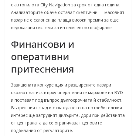
с автопилота City Navigation за срок от една година.
Анализаторите обаче остават скептични — масовият
пазар не е склонен да плаща високи премии за още
недоказани системи за интелигентно шофиране.
Финансови и
оперативни
притеснения
Завишената конкуренция и разширените пазари
оказват натиск върху оперативните маржове на BYD
и поставят под въпрос дългосрочната ѝ стабилност.
Вътрешният спад и охлаждането на потребителския
интерес ще затруднят дилърите, дори при действията
от централата да се ограничават ценовите
подбивания от регулаторите.