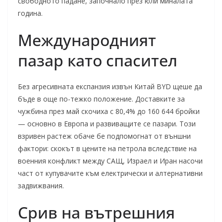
свободното падане, започнало през юли миналата
година.
Международният
пазар като спасител
Без агресивната експанзия извън Китай BYD щеше да
бъде в още по-тежко положение. Доставките за
чужбина през май скочиха с 80,4% до 160 644 бройки
— основно в Европа и развиващите се пазари. Този
взривен растеж обаче бе подпомогнат от външни
фактори: скокът в цените на петрола вследствие на
военния конфликт между САЩ, Израел и Иран насочи
част от купувачите към електрически и алтернативни
задвижвания.
Срив на вътрешния