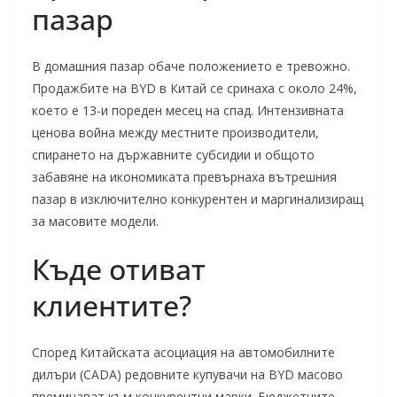
пазар
В домашния пазар обаче положението е тревожно.
Продажбите на BYD в Китай се сринаха с около 24%,
което е 13-и пореден месец на спад. Интензивната
ценова война между местните производители,
спирането на държавните субсидии и общото
забавяне на икономиката превърнаха вътрешния
пазар в изключително конкурентен и маргинализиращ
за масовите модели.
Къде отиват
клиентите?
Според Китайската асоциация на автомобилните
дилъри (CADA) редовните купувачи на BYD масово
преминават към конкурентни марки. Бюджетните