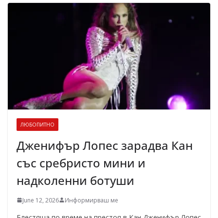
ЛЮБОПИТНО
Дженифър Лопес зарадва Кан
със сребристо мини и
надколенни ботуши
June 12, 2026
Информирваш ме
Блестяща по време на престоя в Кан Дженифър Лопес