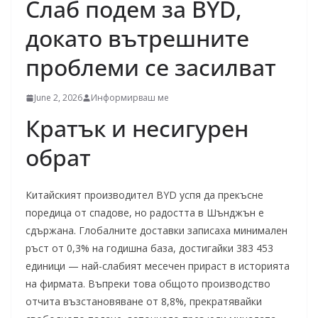
Слаб подем за BYD,
докато вътрешните
проблеми се засилват
June 2, 2026
Информирваш ме
Кратък и несигурен
обрат
Китайският производител BYD успя да прекъсне
поредица от спадове, но радостта в Шънджън е
сдържана. Глобалните доставки записаха минимален
ръст от 0,3% на годишна база, достигайки 383 453
единици — най-слабият месечен прираст в историята
на фирмата. Въпреки това общото производство
отчита възстановяване от 8,8%, прекратявайки