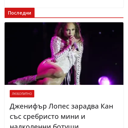
Последни
ЛЮБОПИТНО
Дженифър Лопес зарадва Кан
със сребристо мини и
надколенни ботуши