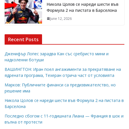
Никола Цолов се нареди шести във
Формула 2 на пистата в Барселона
June 12, 2026
Recent Posts
Дженифър Лопес зарадва Кан със сребристо мини и
надколенни ботуши
ВАШИНГТОН: Иран поел ангажименти за прекратяване на
ядрената програма, Техеран отрича част от условията
Марков: Публичните финанси са предизвикателство, но
решение има
Никола Цолов се нареди шести във Формула 2 на пистата в
Барселона
Последно сбогом с 11-годишната Лиана — Франция в шок и
вълна от протести