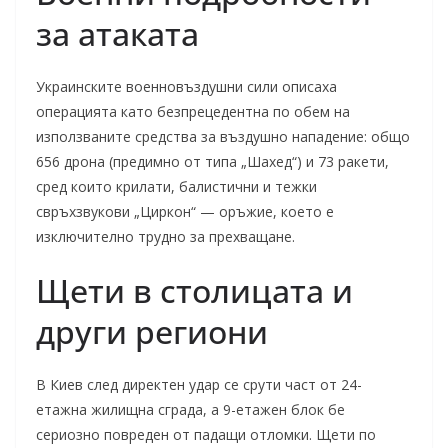
за атаката
Украинските военновъздушни сили описаха
операцията като безпрецедентна по обем на
използваните средства за въздушно нападение: общо
656 дрона (предимно от типа „Шахед“) и 73 ракети,
сред които крилати, балистични и тежки
свръхзвукови „Циркон“ — оръжие, което е
изключително трудно за прехващане.
Щети в столицата и
други региони
В Киев след директен удар се срути част от 24-
етажна жилищна сграда, а 9-етажен блок бе
сериозно повреден от падащи отломки. Щети по