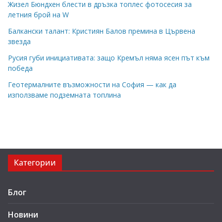
Жизел Бюндхен блести в дръзка топлес фотосесия за
летния брой на W
Балкански талант: Кристиян Балов премина в Цървена
звезда
Русия губи инициативата: защо Кремъл няма ясен път към
победа
Геотермалните възможности на София — как да
използваме подземната топлина
Категории
Блог
Новини