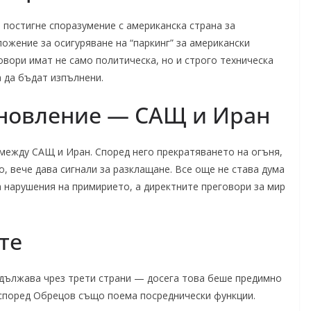
 постигне споразумение с американска страна за
ожение за осигуряване на “паркинг” за американски
овори имат не само политическа, но и строго техническа
а да бъдат изпълнени.
ановление — САЩ и Иран
между САЩ и Иран. Според него прекратяването на огъня,
, вече дава сигнали за разклащане. Все още не става дума
 нарушения на примирието, а директните преговори за мир
те
дължава чрез трети страни — досега това беше предимно
о според Обрецов също поема посреднически функции.