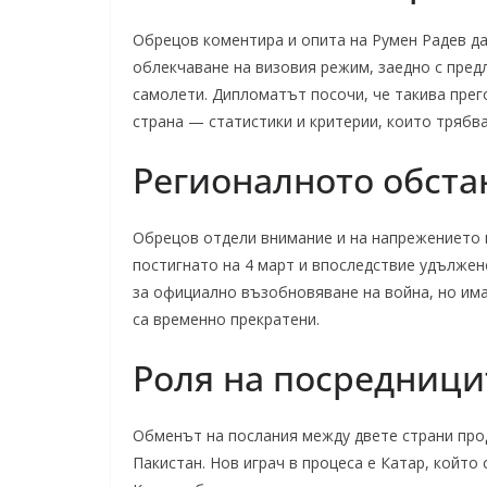
Обрецов коментира и опита на Румен Радев да
облекчаване на визовия режим, заедно с предл
самолети. Дипломатът посочи, че такива прег
страна — статистики и критерии, които трябв
Регионалното обст
Обрецов отдели внимание и на напрежението 
постигнато на 4 март и впоследствие удължено
за официално възобновяване на война, но има
са временно прекратени.
Роля на посредници
Обменът на послания между двете страни про
Пакистан. Нов играч в процеса е Катар, койт