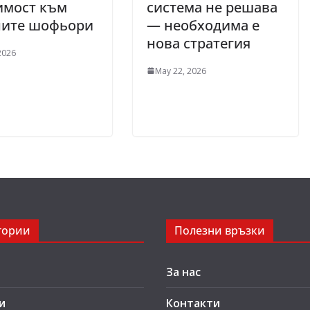
имост към
система не решава
ните шофьори
— необходима е
нова стратегия
 2026
May 22, 2026
гории
Полезни връзки
За нас
и
Контакти