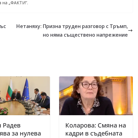
а на „ФАКТИ“.
със
Нетаняху: Призна труден разговор с Тръмп,
но няма съществено напрежение
 Радев
Коларова: Смяна на
ява за нулева
кадри в съдебната