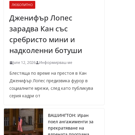
ЛЮБОПИТНО
Дженифър Лопес
зарадва Кан със
сребристо мини и
надколенни ботуши
June 12, 2026
Информирваш ме
Блестяща по време на престоя в Кан
Дженифър Лопес предизвика фурор в
социалните мрежи, след като публикува
серия кадри от
ВАШИНГТОН: Иран
поел ангажименти за
прекратяване на
ядрената програма,