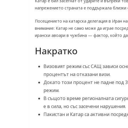
Катар е бил засегнат от ударите и въпреки т
напрежението страната е поддържала близки 
Посещението на катарска делегация в Иран на
внимание: Катар не само може да играе посре
ирански авоари в чужбина — фактор, който да
Накратко
Визовият режим със САЩ зависи осно
процентът на отказани визи.
Докато този процент не падне под 3%
режим.
В същото време регионалната сигур
е в сила, но със засечени нарушения.
Пакистан и Катар са активни посред