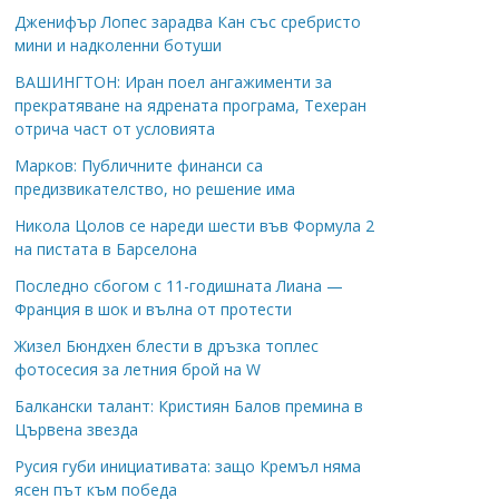
Дженифър Лопес зарадва Кан със сребристо
мини и надколенни ботуши
ВАШИНГТОН: Иран поел ангажименти за
прекратяване на ядрената програма, Техеран
отрича част от условията
Марков: Публичните финанси са
предизвикателство, но решение има
Никола Цолов се нареди шести във Формула 2
на пистата в Барселона
Последно сбогом с 11-годишната Лиана —
Франция в шок и вълна от протести
Жизел Бюндхен блести в дръзка топлес
фотосесия за летния брой на W
Балкански талант: Кристиян Балов премина в
Цървена звезда
Русия губи инициативата: защо Кремъл няма
ясен път към победа