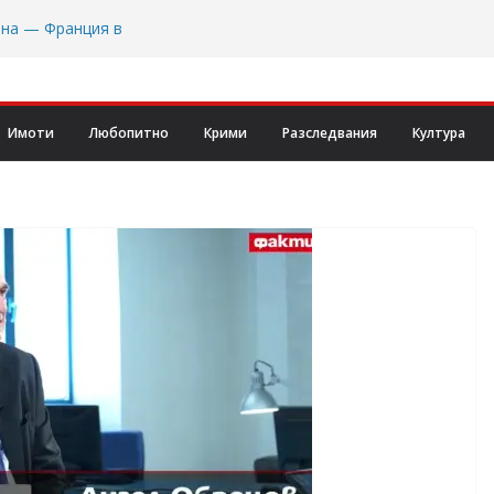
ана — Франция в
ебристо мини и
 за прекратяване
Имоти
Любопитно
Крими
Разследвания
Култура
ча част от
извикателство, но
Формула 2 на