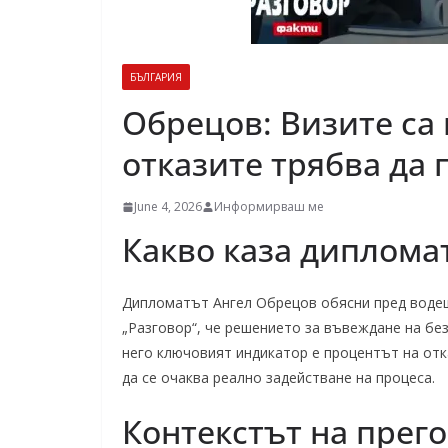
БЪЛГАРИЯ
Обрецов: Визите са
отказите трябва да 
June 4, 2026
Информирваш ме
Какво каза диплома
Дипломатът Ангел Обрецов обясни пред водещ
„Разговор“, че решението за въвеждане на бе
него ключовият индикатор е процентът на отк
да се очаква реално задействане на процеса.
Контекстът на прег