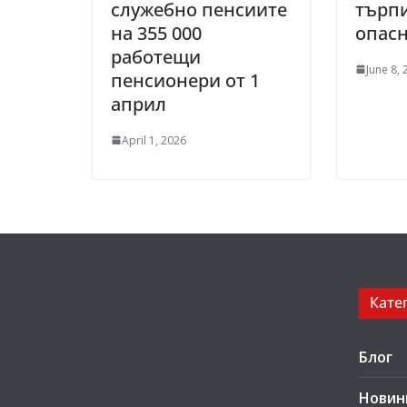
служебно пенсиите
търп
на 355 000
опас
работещи
June 8,
пенсионери от 1
април
April 1, 2026
Кате
Блог
Новин