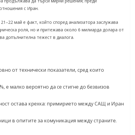
ова продължава да търси мирни решения; преди
отношения с Иран.
 21–22 май е факт, който според анализатора заслужава
дническа роля, но и притежава около 6 милиарда долара от
ва допълнителна тежест в диалога.
вно от технически показатели, сред които
, е малко вероятно да се стигне до безвизов
ност остава крехка: примирието между САЩ и Иран
ници в опитите за комуникация между страните.