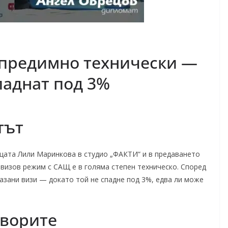
 предимно технически —
паднат под 3%
тът
ата Лили Маринкова в студио „ФАКТИ“ и в предаването
звизов режим с САЩ е в голяма степен техническо. Според
азани визи — докато той не спадне под 3%, едва ли може
оворите