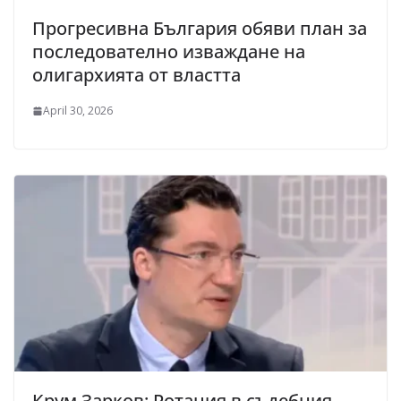
Прогресивна България обяви план за
последователно изваждане на
олигархията от властта
April 30, 2026
Крум Зарков: Ротация в съдебния