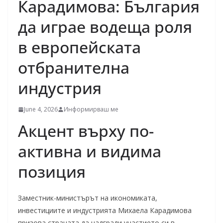
Карадимова: България
да играе водеща роля
в европейската
отбранителна
индустрия
June 4, 2026
Информирваш ме
Акцент върху по-
активна и видима
позиция
Заместник-министърът на икономиката,
инвестициите и индустрията Михаела Карадимова
призова страната да надгради участието си в