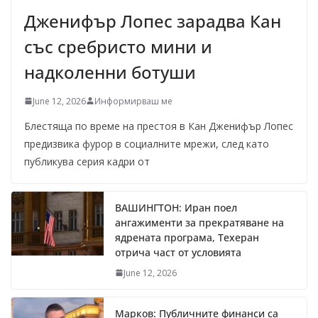
Дженифър Лопес зарадва Кан
със сребристо мини и
надколенни ботуши
June 12, 2026
Информирваш ме
Блестяща по време на престоя в Кан Дженифър Лопес
предизвика фурор в социалните мрежи, след като
публикува серия кадри от
ВАШИНГТОН: Иран поел
ангажименти за прекратяване на
ядрената програма, Техеран
отрича част от условията
June 12, 2026
Марков: Публичните финанси са