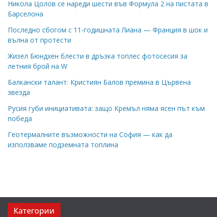
Никола Цолов се нареди шести във Формула 2 на пистата в
Барселона
Последно сбогом с 11-годишната Лиана — Франция в шок и
вълна от протести
Жизел Бюндхен блести в дръзка топлес фотосесия за
летния брой на W
Балкански талант: Кристиян Балов премина в Цървена
звезда
Русия губи инициативата: защо Кремъл няма ясен път към
победа
Геотермалните възможности на София — как да
използваме подземната топлина
Категории