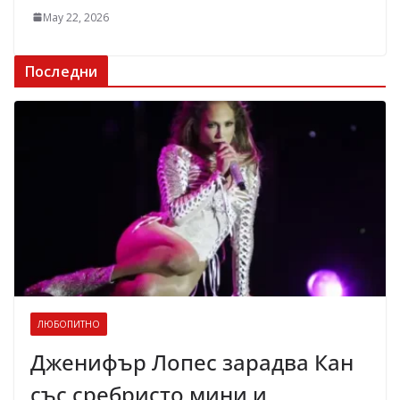
May 22, 2026
Последни
ЛЮБОПИТНО
Дженифър Лопес зарадва Кан
със сребристо мини и