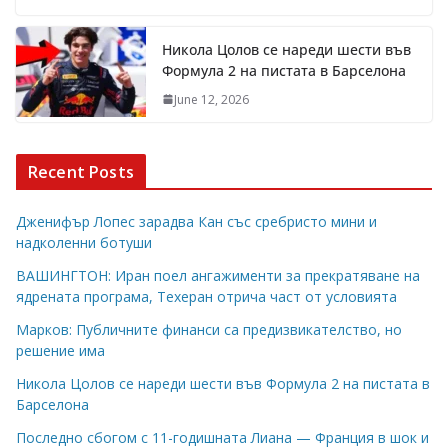
Никола Цолов се нареди шести във
Формула 2 на пистата в Барселона
June 12, 2026
Recent Posts
Дженифър Лопес зарадва Кан със сребристо мини и
надколенни ботуши
ВАШИНГТОН: Иран поел ангажименти за прекратяване на
ядрената програма, Техеран отрича част от условията
Марков: Публичните финанси са предизвикателство, но
решение има
Никола Цолов се нареди шести във Формула 2 на пистата в
Барселона
Последно сбогом с 11-годишната Лиана — Франция в шок и