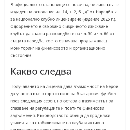
В официалното становище се посочва, че лицензът е
издаден на основание чл. 14, т. 2, б. „д“ от Наредбата
за национално клубно лицензиране (издание 2025 г.).
Одобрението е свързано с изричното изискване
клубът да спазва разпоредбите на чл. 50 и чл. 66 от
същата наредба, което означава продължаващ
мониторинг на финансовото и организационно
състояние.
Какво следва
Получаването на лиценза дава възможност на Берое
да участва във второто ниво на българския футбол
през следващия сезон, но остава ангажиментът за
спазване на регулациите и поетите финансови
задължения. Ръководството обеща да продължи
усилията за стабилизиране на клуба и активна
комуникация с привържениците и институциите.