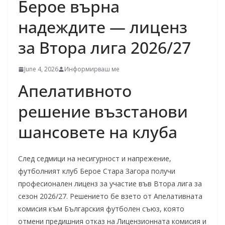
Берое върна
надеждите — лиценз
за Втора лига 2026/27
June 4, 2026
Информирваш ме
Апелативното
решение възстанови
шансовете на клуба
След седмици на несигурност и напрежение,
футболният клуб Берое Стара Загора получи
професионален лиценз за участие във Втора лига за
сезон 2026/27. Решението бе взето от Апелативната
комисия към Българския футболен съюз, която
отмени предишния отказ на Лицензионната комисия и