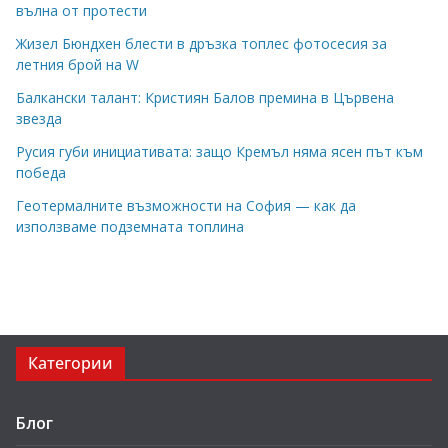
вълна от протести
Жизел Бюндхен блести в дръзка топлес фотосесия за
летния брой на W
Балкански талант: Кристиян Балов премина в Цървена
звезда
Русия губи инициативата: защо Кремъл няма ясен път към
победа
Геотермалните възможности на София — как да
използваме подземната топлина
Категории
Блог