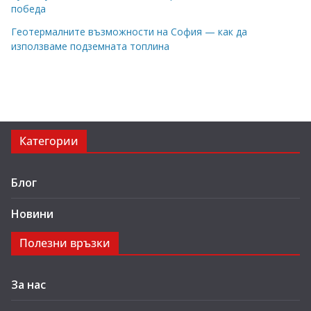
победа
Геотермалните възможности на София — как да
използваме подземната топлина
Категории
Блог
Новини
Полезни връзки
За нас