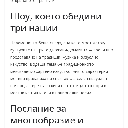
откриването три пъти.
Шоу, което обедини
три нации
Церемонията беше създадена като мост между
културите на трите държави-домакини — зрелищно
представяне на традиции, музика и визуално
изкуство. Водеща тема бе традиционното
мексиканско хартено изкуство, чиито характерни
мотиви придаваха на спектакъла силен визуален
почерк, а теренът оживя от стотици танцьори и
местни изпълнители в национални носии.
Послание за
многообразие и