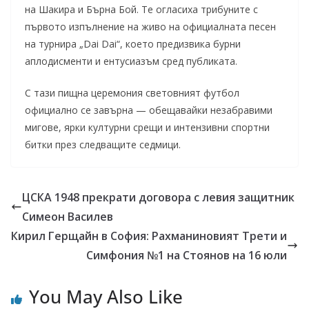
на Шакира и Бърна Бой. Те огласиха трибуните с
първото изпълнение на живо на официалната песен
на турнира „Dai Dai“, което предизвика бурни
аплодисменти и ентусиазъм сред публиката.
С тази пищна церемония световният футбол
официално се завърна — обещавайки незабравими
мигове, ярки културни срещи и интензивни спортни
битки през следващите седмици.
ЦСКА 1948 прекрати договора с левия защитник
Симеон Василев
Кирил Герщайн в София: Рахманиновият Трети и
Симфония №1 на Стоянов на 16 юли
You May Also Like