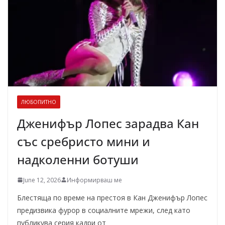
ЛЮБОПИТНО
Дженифър Лопес зарадва Кан
със сребристо мини и
надколенни ботуши
June 12, 2026
Информирваш ме
Блестяща по време на престоя в Кан Дженифър Лопес
предизвика фурор в социалните мрежи, след като
публикува серия кадри от