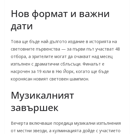
Нов формат и важни
дати
Това ще бъде най-дългото издание в историята на
световните първенства — за първи път участват 48
отбора, а зрителите могат да очакват над месец
изпълнен с драматични сблъсъци. Финалът е
насрочен за 19 юли в Ню Йорк, когато ще бъде
коронясан новият световен шампион.
Музикалният
завършек
Вечерта включваше поредица музикални изпълнения
от местни звезди, а кулминацията дойдe с участието