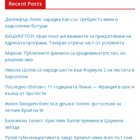
Recent Posts
Дженифър Лопес зарадва Кан със сребристо мини и
надколенни ботуши
ВАШИНГТОН: Иран поел ангажименти за прекратяване на
ядрената програма, Техеран отрича част от условията
Марков: Публичните финанси са предизвикателство, но
решение има
Никола Цолов се нареди шести във Формула 2 на пистата в
Барселона
Последно сбогом с 11-годишната Лиана — Франция в шок и
вълна от протести
Жизел Бюндхен блести в дръзка топлес фотосесия за
летния брой на W
Балкански талант: Кристиян Балов премина в Цървена
звезда
Русия губи инициативата: защо Кремъл няма ясен път към