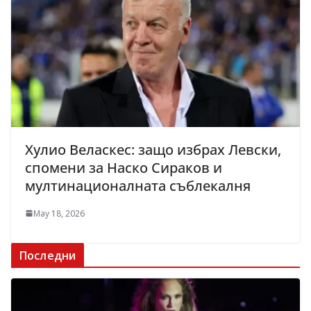
Хулио Веласкес: защо избрах Левски,
спомени за Наско Сираков и
мултинационалната съблекалня
May 18, 2026
Последни