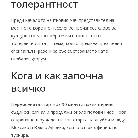
толерантност
Преди началото на първия мач представител на
местното коренно население произнесе слово за
културното многообразие и важността на
толерантността — тема, която премина през целия
спектакъл и резонира със състезанието като
глобален форум.
Кога и как започна
всичко
Церемонията стартира 90 минути преди първия
съдийски сигнал и продължи около половин час. Това
откриващо шоу даде знак за старта на двубоя между
Мексико и Южна Африка, който откри официално
турнира.