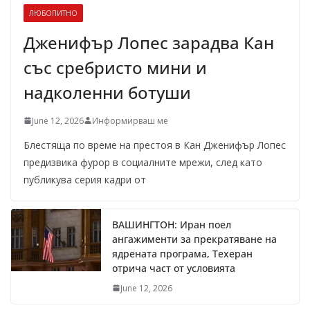
ЛЮБОПИТНО
Дженифър Лопес зарадва Кан
със сребристо мини и
надколенни ботуши
June 12, 2026
Информирваш ме
Блестяща по време на престоя в Кан Дженифър Лопес
предизвика фурор в социалните мрежи, след като
публикува серия кадри от
ВАШИНГТОН: Иран поел
ангажименти за прекратяване на
ядрената програма, Техеран
отрича част от условията
June 12, 2026