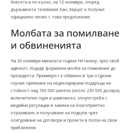
Кнесета и по-късно, на 12 ноември, според
държавната телевизия Кан, Херцог е получил
официално писмо с това предложение.
Молбата за помилване
и обвиненията
На 30 ноември миналата година Нетаняху, чрез свой
адвокат, подаде формална молба за помилване до
президента. Премиерът е обвинен в три отделни
случая: приемане на недекларирани подаръци на
стойност над 700 000 шекела (около 230 000 долара),
включително пури и шампанско; злоупотреба с
медийни регулации в замяна на благоприятно
отразяване; и получаване на подкупи чрез
осигуряване на договори и проекти в полза на свои
приближени.