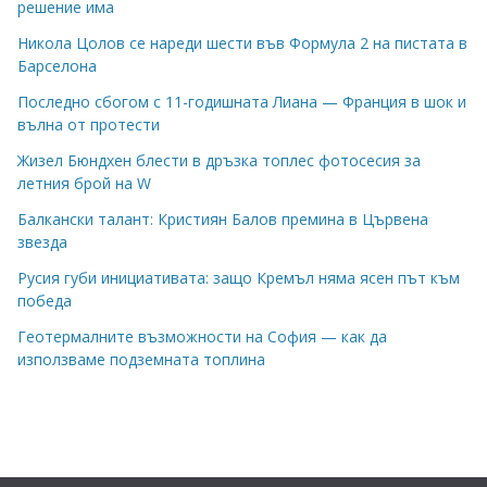
решение има
Никола Цолов се нареди шести във Формула 2 на пистата в
Барселона
Последно сбогом с 11-годишната Лиана — Франция в шок и
вълна от протести
Жизел Бюндхен блести в дръзка топлес фотосесия за
летния брой на W
Балкански талант: Кристиян Балов премина в Цървена
звезда
Русия губи инициативата: защо Кремъл няма ясен път към
победа
Геотермалните възможности на София — как да
използваме подземната топлина