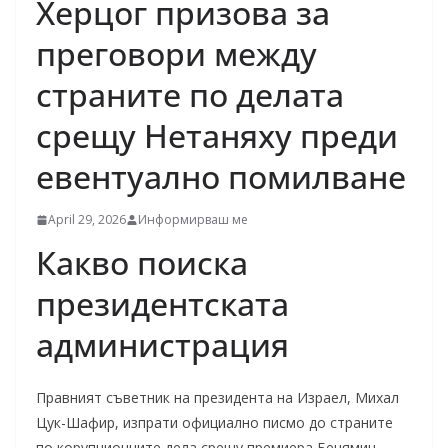
Херцог призова за
преговори между
страните по делата
срещу Нетаняху преди
евентуално помилване
April 29, 2026
Информирваш ме
Какво поиска
президентската
администрация
Правният съветник на президента на Израел, Михал
Цук-Шафир, изпрати официално писмо до страните
по корупционните дела срещу премиера Бенямин