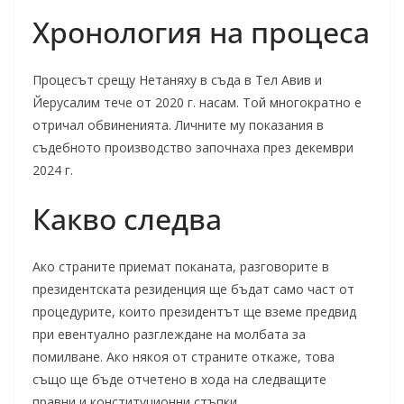
Хронология на процеса
Процесът срещу Нетаняху в съда в Тел Авив и
Йерусалим тече от 2020 г. насам. Той многократно е
отричал обвиненията. Личните му показания в
съдебното производство започнаха през декември
2024 г.
Какво следва
Ако страните приемат поканата, разговорите в
президентската резиденция ще бъдат само част от
процедурите, които президентът ще вземе предвид
при евентуално разглеждане на молбата за
помилване. Ако някоя от страните откаже, това
също ще бъде отчетено в хода на следващите
правни и конституционни стъпки.