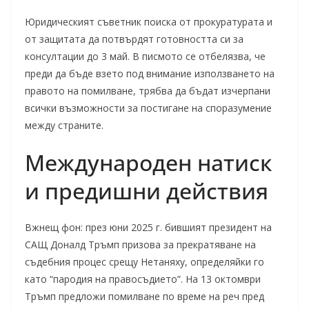
Юридическият съветник поиска от прокуратурата и
от защитата да потвърдят готовността си за
консултации до 3 май. В писмото се отбелязва, че
преди да бъде взето под внимание използването на
правото на помилване, трябва да бъдат изчерпани
всички възможности за постигане на споразумение
между страните.
Международен натиск
и предишни действия
Вжнещ фон: през юни 2025 г. бившият президент на
САЩ Доналд Тръмп призова за прекратяване на
съдебния процес срещу Нетаняху, определяйки го
като “пародия на правосъдието”. На 13 октомври
Тръмп предложи помилване по време на реч пред