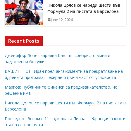
Никола Цолов се нареди шести във
Формула 2 на пистата в Барселона
June 12, 2026
Recent Posts
Дженифър Лопес зарадва Кан със сребристо мини и
надколенни ботуши
ВАШИНГТОН: Иран поел ангажименти за прекратяване на
ядрената програма, Техеран отрича част от условията
Марков: Публичните финанси са предизвикателство, но
решение има
Никола Цолов се нареди шести във Формула 2 на пистата в
Барселона
Последно сбогом с 11-годишната Лиана — Франция в шок и
вълна от протести