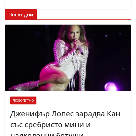
Последни
ЛЮБОПИТНО
Дженифър Лопес зарадва Кан
със сребристо мини и
надколенни ботуши