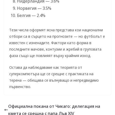
Нидерландия — 3.6%
Норвегия — 3.5%
Белгия — 2.4%
Тези числа оформят ясна представа кои национални
отбори са в сърцето на прогнозите — но футболът е
известен с изненадите. Фактори като форма в
последните мачове, контузии и жребий в груповата
фаза също ще повлияят върху крайния изход.
Остава да наблюдаваме как теорията от
суперкомпютъра ще се срещне с практиката на
терена — обещава се вълнуващо и непредвидимо
първенство.
Официална покана от Чикаго: делегация на
кмета се срещна с папа Лъв XIV