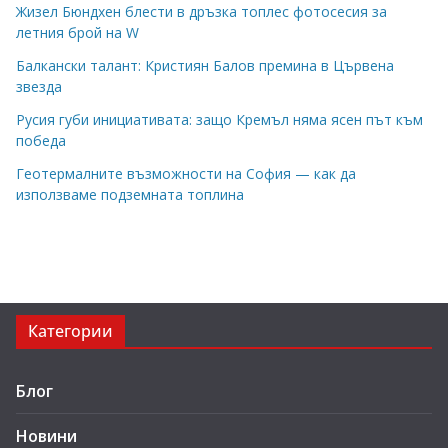
Жизел Бюндхен блести в дръзка топлес фотосесия за
летния брой на W
Балкански талант: Кристиян Балов премина в Цървена
звезда
Русия губи инициативата: защо Кремъл няма ясен път към
победа
Геотермалните възможности на София — как да
използваме подземната топлина
Категории
Блог
Новини