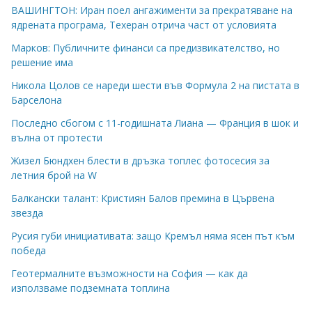
ВАШИНГТОН: Иран поел ангажименти за прекратяване на
ядрената програма, Техеран отрича част от условията
Марков: Публичните финанси са предизвикателство, но
решение има
Никола Цолов се нареди шести във Формула 2 на пистата в
Барселона
Последно сбогом с 11-годишната Лиана — Франция в шок и
вълна от протести
Жизел Бюндхен блести в дръзка топлес фотосесия за
летния брой на W
Балкански талант: Кристиян Балов премина в Цървена
звезда
Русия губи инициативата: защо Кремъл няма ясен път към
победа
Геотермалните възможности на София — как да
използваме подземната топлина