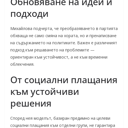
Обновяване на идеи и
подходи
Михайлова подчерта, че преобразяването в партията
обхваща не само смяна на хората, но и пренаписване
на съдържанието на политиките. Важен е различният
подход към решаването на проблемите —
ориентиран към устойчивост, а не към временни
облекчения.
От социални плащания
към устойчиви
решения
Според нея моделът, базиран предимно на целеви
социални плащания към отделни групи, не гарантира