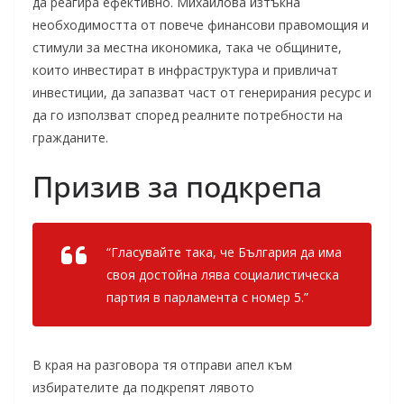
да реагира ефективно. Михайлова изтъкна
необходимостта от повече финансови правомощия и
стимули за местна икономика, така че общините,
които инвестират в инфраструктура и привличат
инвестиции, да запазват част от генерирания ресурс и
да го използват според реалните потребности на
гражданите.
Призив за подкрепа
“Гласувайте така, че България да има
своя достойна лява социалистическа
партия в парламента с номер 5.”
В края на разговора тя отправи апел към
избирателите да подкрепят лявото