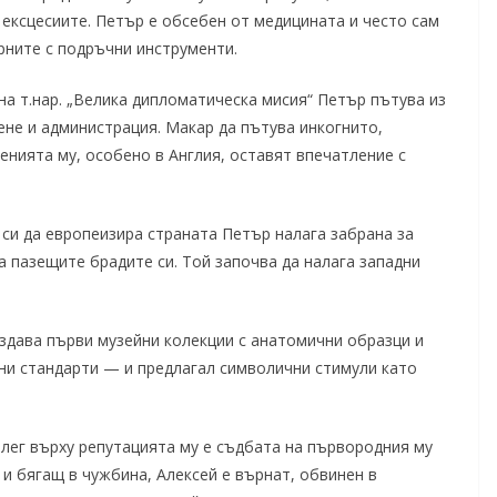
 ексцесиите. Петър е обсебен от медицината и често сам
рните с подръчни инструменти.
а т.нар. „Велика дипломатическа мисия“ Петър пътува из
ене и администрация. Макар да пътува инкогнито,
енията му, особено в Англия, оставят впечатление с
си да европеизира страната Петър налага забрана за
а пазещите брадите си. Той започва да налага западни
дава първи музейни колекции с анатомични образци и
ни стандарти — и предлагал символични стимули като
лег върху репутацията му е съдбата на първородния му
и бягащ в чужбина, Алексей е върнат, обвинен в