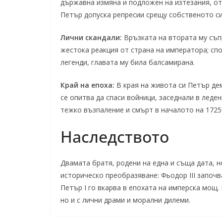
държавна измяна и подложен на изтезания, от
Петър допуска репресии срещу собственото си
Лични скандали:
Връзката на втората му съп
жестока реакция от страна на императора; спо
легенди, главата му била балсамирана.
Край на епоха:
В края на живота си Петър де
се опитва да спаси войници, заседнали в леде
тежко възпаление и смърт в началото на 1725 
Наследството
Двамата братя, родени на една и съща дата, н
историческо преобразяване: Фьодор III започ
Петър I го вкарва в епохата на имперска мощ.
но и с лични драми и морални дилеми.