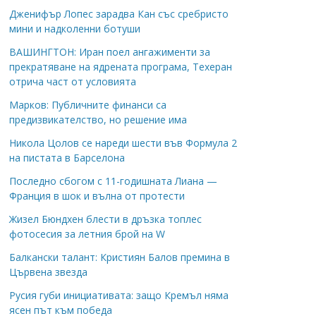
Дженифър Лопес зарадва Кан със сребристо
мини и надколенни ботуши
ВАШИНГТОН: Иран поел ангажименти за
прекратяване на ядрената програма, Техеран
отрича част от условията
Марков: Публичните финанси са
предизвикателство, но решение има
Никола Цолов се нареди шести във Формула 2
на пистата в Барселона
Последно сбогом с 11-годишната Лиана —
Франция в шок и вълна от протести
Жизел Бюндхен блести в дръзка топлес
фотосесия за летния брой на W
Балкански талант: Кристиян Балов премина в
Цървена звезда
Русия губи инициативата: защо Кремъл няма
ясен път към победа