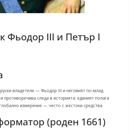
к Фьодор III и Петър I
а
руски владетели — Фьодор III и неговият по-млад
 и противоречива следа в историята: единият полага
 глобално измерение — често с жестоки средства.
еформатор (роден 1661)