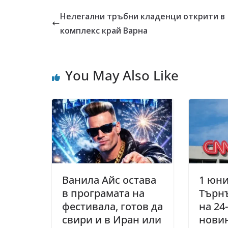
Нелегални тръбни кладенци открити в
комплекс край Варна
You May Also Like
Ванила Айс остава
1 юни 
в програмата на
Търнъ
фестивала, готов да
на 24
свири и в Иран или
нови