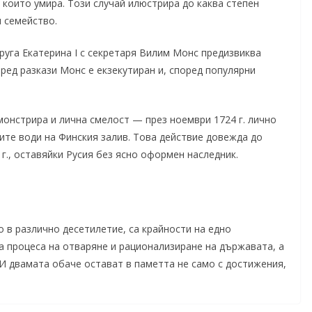
 които умира. Този случай илюстрира до каква степен
 семейство.
руга Екатерина I с секретаря Вилим Монс предизвиква
ред разкази Монс е екзекутиран и, според популярни
монстрира и лична смелост — през ноември 1724 г. лично
ните води на Финския залив. Това действие довежда до
г., оставяйки Русия без ясно оформен наследник.
о в различно десетилетие, са крайности на едно
ва процеса на отваряне и рационализиране на държавата, а
 И двамата обаче остават в паметта не само с достижения,