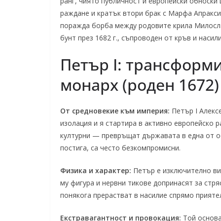
ранг, чиято публичност и европейски обноски
раждане и кратък втори брак с Марфа Апракси
поражда борба между родовите крила Милосла
бунт през 1682 г., съпроводен от кръв и наси
Петър I: трансформ
монарх (роден 1672)
От средновекие към империя:
Петър I Алексе
изолация и я стартира в активно европейско 
културни — превръщат държавата в една от ос
постига, са често безкомпромисни.
Физика и характер:
Петър е изключително вис
му фигура и нервни тикове допринасят за стря
понякога прерастват в насилие спрямо прияте
Екстравагантност и провокация:
Той основа