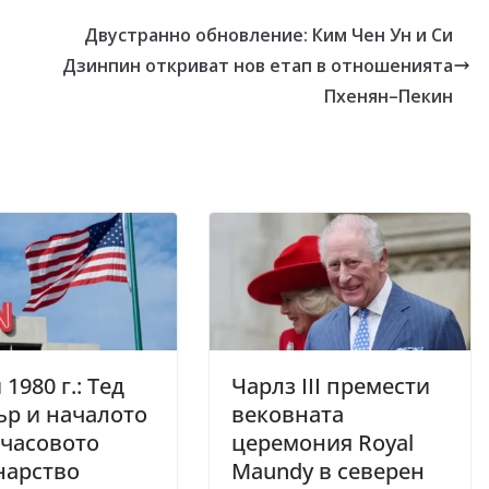
Двустранно обновление: Ким Чен Ун и Си
Дзинпин откриват нов етап в отношенията
Пхенян–Пекин
1980 г.: Тед
Чарлз III премести
р и началото
вековната
-часовото
церемония Royal
нарство
Maundy в северен