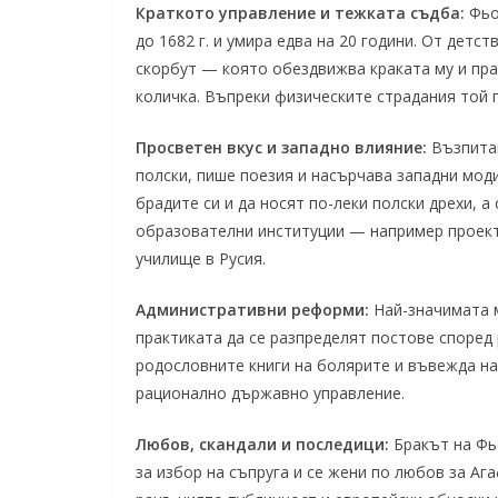
Краткото управление и тежката съдба:
Фьод
до 1682 г. и умира едва на 20 години. От дет
скорбут — която обездвижва краката му и пр
количка. Въпреки физическите страдания той 
Просветен вкус и западно влияние:
Възпитан
полски, пише поезия и насърчава западни мод
брадите си и да носят по-леки полски дрехи, 
образователни институции — например проект
училище в Русия.
Административни реформи:
Най-значимата 
практиката да се разпределят постове според 
родословните книги на болярите и въвежда на
рационално държавно управление.
Любов, скандали и последици:
Бракът на Фь
за избор на съпруга и се жени по любов за Аг