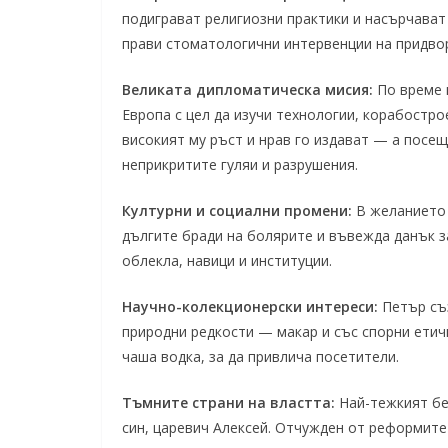
подиграват религиозни практики и насърчават
прави стоматологични интервенции на придво
Великата дипломатическа мисия:
По време н
Европа с цел да изучи технологии, корабостро
високият му ръст и нрав го издават — а посещ
неприкритите гуляи и разрушения.
Културни и социални промени:
В желанието 
дългите бради на болярите и въвежда данък з
облекла, навици и институции.
Научно-колекционерски интереси:
Петър съз
природни редкости — макар и със спорни етич
чаша водка, за да привлича посетители.
Тъмните страни на властта:
Най-тежкият бе
син, царевич Алексей. Отчужден от реформите 