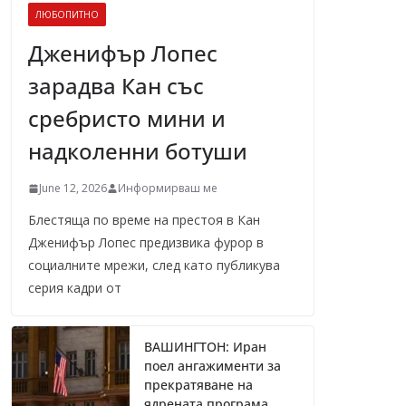
ЛЮБОПИТНО
Дженифър Лопес
зарадва Кан със
сребристо мини и
надколенни ботуши
June 12, 2026
Информирваш ме
Блестяща по време на престоя в Кан
Дженифър Лопес предизвика фурор в
социалните мрежи, след като публикува
серия кадри от
ВАШИНГТОН: Иран
поел ангажименти за
прекратяване на
ядрената програма,