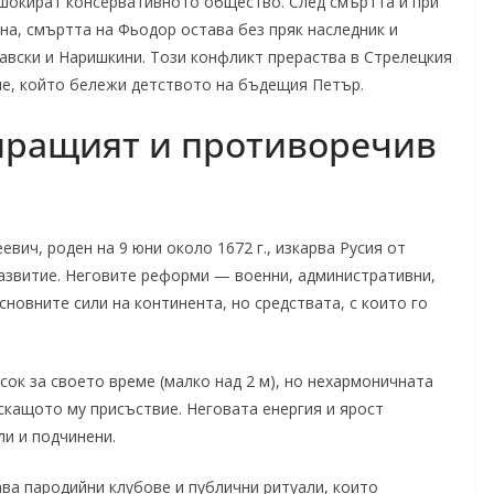
 шокират консервативното общество. След смъртта ѝ при
на, смъртта на Фьодор остава без пряк наследник и
вски и Наришкини. Този конфликт прераства в Стрелецкия
лие, който бележи детството на бъдещия Петър.
иращият и противоречив
евич, роден на 9 юни около 1672 г., изкарва Русия от
развитие. Неговите реформи — военни, административни,
новните сили на континента, но средствата, с които го
ок за своето време (малко над 2 м), но нехармоничната
скащото му присъствие. Неговата енергия и ярост
ли и подчинени.
ва пародийни клубове и публични ритуали, които