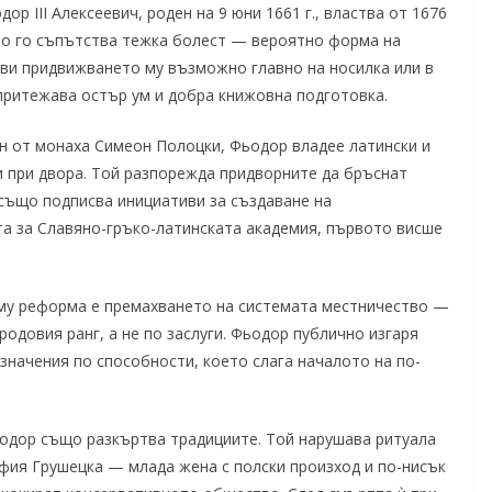
ор III Алексеевич, роден на 9 юни 1661 г., властва от 1676
ство го съпътства тежка болест — вероятно форма на
ави придвижването му възможно главно на носилка или в
притежава остър ум и добра книжовна подготовка.
 от монаха Симеон Полоцки, Фьодор владее латински и
и при двора. Той разпорежда придворните да бръснат
а също подписва инициативи за създаване на
а за Славяно-гръко-латинската академия, първото висше
му реформа е премахването на системата местничество —
родовия ранг, а не по заслуги. Фьодор публично изгаря
значения по способности, което слага началото на по-
одор също разкъртва традициите. Той нарушава ритуала
афия Грушецка — млада жена с полски произход и по-нисък