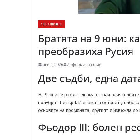
ЛЮБОПИТНО
Братята на 9 юни: ка
преобразиха Русия
June 9, 2026
Информирваш ме
Две съдби, една дат
На 9 юни се раждат двама от най-влиятелните 
полубрат Петър I. И двамата оставят дълбока
основите на промяната, другият я извежда до
Фьодор III: болен р