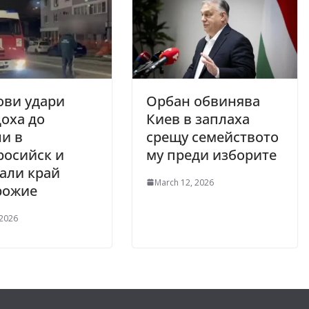
ови удари
Орбан обвинява
оха до
Киев в заплаха
и в
срещу семейството
росийск и
му преди изборите
али край
March 12, 2026
рожие
 2026