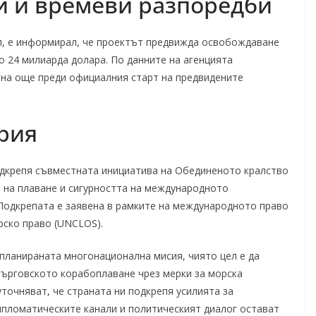
и и времеви разпоредби
ип, е информирал, че проектът предвижда освобождаване
о 24 милиарда долара. По данните на агенцията
на още преди официалния старт на предвидените
рия
дкрепя съвместната инициатива на Обединеното кралство
 на плаване и сигурността на международното
Подкрепата е заявена в рамките на международното право
рско право (UNCLOS).
 планираната многонационална мисия, чиято цел е да
търговското корабоплаване чрез мерки за морска
точняват, че страната ни подкрепя усилията за
дипломатическите канали и политическият диалог остават