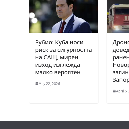
Рубио: Куба носи
Дрон
риск за сигурността
довед
на САЩ, мирен
ранен
изход изглежда
Ново
малко вероятен
загин
Запо
May 22, 2026
April 6,