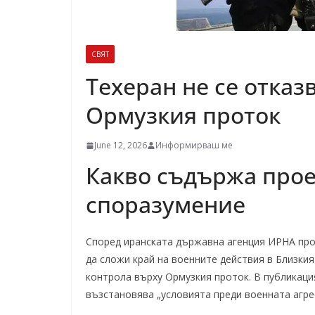
СВЯТ
Техеран не се отказ
Ормузкия проток
June 12, 2026
Информирваш ме
Какво съдържа прое
споразумение
Според иранската държавна агенция ИРНА про
да сложи край на военните действия в Близки
контрола върху Ормузкия проток. В публикаци
възстановява „условията преди военната агре