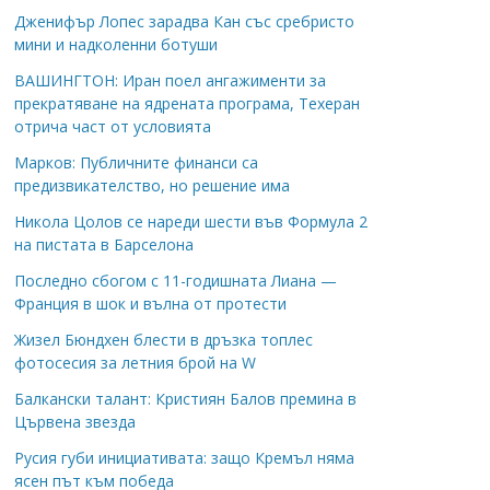
Дженифър Лопес зарадва Кан със сребристо
мини и надколенни ботуши
ВАШИНГТОН: Иран поел ангажименти за
прекратяване на ядрената програма, Техеран
отрича част от условията
Марков: Публичните финанси са
предизвикателство, но решение има
Никола Цолов се нареди шести във Формула 2
на пистата в Барселона
Последно сбогом с 11-годишната Лиана —
Франция в шок и вълна от протести
Жизел Бюндхен блести в дръзка топлес
фотосесия за летния брой на W
Балкански талант: Кристиян Балов премина в
Цървена звезда
Русия губи инициативата: защо Кремъл няма
ясен път към победа