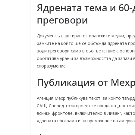
Ядрената тема и 60
преговори
Документът, цитиран от иранските медии, пре
рамките на който ще се обсъжда ядрената про
води преговори само в съответствие с основни
обогатява уран и за възможността да запази 
споразумение.
Публикация от Мехр
Агенция Мехр публикува текст, за който твърд
САЩ. Според този проект се предлага „постоя
всички фронтове, включително в Ливан“, както
ядрената програма и за премахване на америка