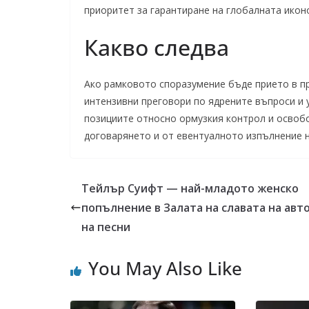
приоритет за гарантиране на глобалната иконо
Какво следва
Ако рамковото споразумение бъде прието в пр
интензивни преговори по ядрените въпроси и 
позициите относно ормузкия контрол и освоб
договарянето и от евентуалното изпълнение 
Тейлър Суифт — най-младото женско
попълнение в Залата на славата на авт
на песни
You May Also Like