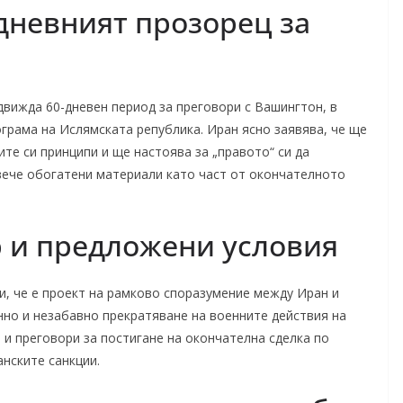
-дневният прозорец за
движда 60-дневен период за преговори с Вашингтон, в
грама на Ислямската република. Иран ясно заявява, че ще
те си принципи и ще настоява за „правото“ си да
вече обогатени материали като част от окончателното
 и предложени условия
и, че е проект на рамково споразумение между Иран и
нно и незабавно прекратяване на военните действия на
 и преговори за постигане на окончателна сделка по
нските санкции.