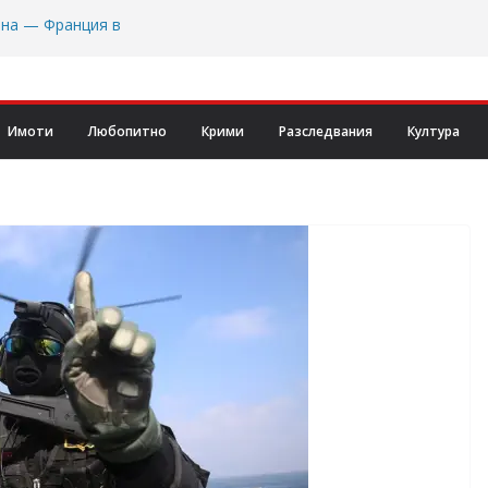
ана — Франция в
ебристо мини и
 за прекратяване
Имоти
Любопитно
Крими
Разследвания
Култура
ча част от
извикателство, но
Формула 2 на