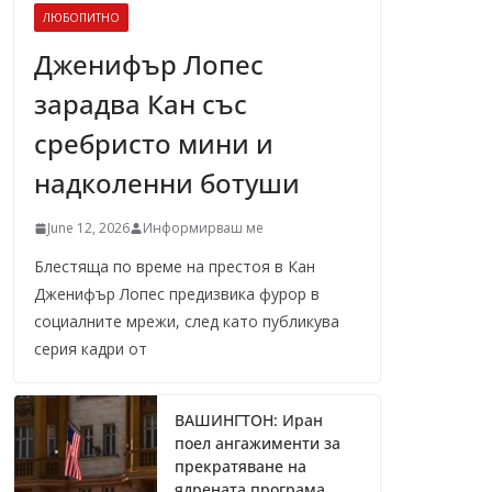
ЛЮБОПИТНО
Дженифър Лопес
зарадва Кан със
сребристо мини и
надколенни ботуши
June 12, 2026
Информирваш ме
Блестяща по време на престоя в Кан
Дженифър Лопес предизвика фурор в
социалните мрежи, след като публикува
серия кадри от
ВАШИНГТОН: Иран
поел ангажименти за
прекратяване на
ядрената програма,