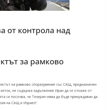
ва от контрола над
ктът за рамково
ектът на рамково споразумение със САЩ, предназначен
я изток, не съдържа задължение Иран да се откаже от
ята се посочва, че Техеран няма да бъде принуждаван да
сия на САЩ и Израел“.