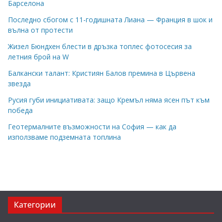
Барселона
Последно сбогом с 11-годишната Лиана — Франция в шок и
вълна от протести
Жизел Бюндхен блести в дръзка топлес фотосесия за
летния брой на W
Балкански талант: Кристиян Балов премина в Цървена
звезда
Русия губи инициативата: защо Кремъл няма ясен път към
победа
Геотермалните възможности на София — как да
използваме подземната топлина
Категории