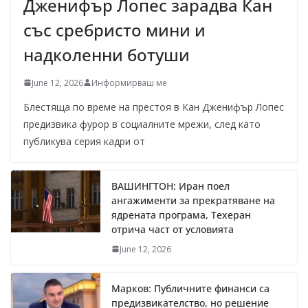
Дженифър Лопес зарадва Кан
със сребристо мини и
надколенни ботуши
June 12, 2026
Информирваш ме
Блестяща по време на престоя в Кан Дженифър Лопес
предизвика фурор в социалните мрежи, след като
публикува серия кадри от
ВАШИНГТОН: Иран поел
ангажименти за прекратяване на
ядрената програма, Техеран
отрича част от условията
June 12, 2026
Марков: Публичните финанси са
предизвикателство, но решение