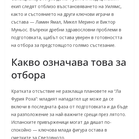
екип следят отблизо възстановяването на Уилямс,
както и състоянието на други ключови играчи в
състава — Ламин Ямал, Микел Мерино и Виктор
Муньос. Въпреки дребни здравословни проблеми в
подготовката, щабът остава уверен в готовността
на отбора за предстоящото голямо състезание.
Какво означава това за
отбора
Кратката отсъствие не разклаща плановете на “Ла
Фурия Роха”: младият нападател ще може да се
включи в последната фаза от подготовката и да бъде
на разположение за най-важните срещи през лятото.
Испанските привърженици могат да дишат по-
спокойно — ключова млада фигура остава в
сметките за Световното.