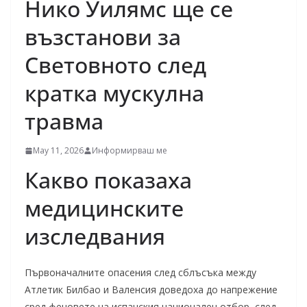
Нико Уилямс ще се
възстанови за
Световното след
кратка мускулна
травма
May 11, 2026
Информирваш ме
Какво показаха
медицинските
изследвания
Първоначалните опасения след сблъсъка между
Атлетик Билбао и Валенсия доведоха до напрежение
сред феновете на испанския национален отбор, след