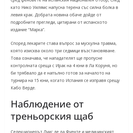
като Нико Уилямс напусна терена със силна болка в
левия крак. Добрата новина обаче дойде от
подробните прегледи, цитирани от испанското
издание “Марка”.
Според лекарите става въпрос за мускулна травма,
която изисква около три седмици възстановяване.
Това означава, че нападателят ще пропусне
контролната среща с Ирак на 4 юни в Ла Коруня, но
би трябвало да е напълно готов за началото на
турнира на 15 юни, когато Испания се изправя срещу
Кабо Верде.
Наблюдение от
треньорския щаб
Селекционерът Луис де ла Фуенте и медицинският