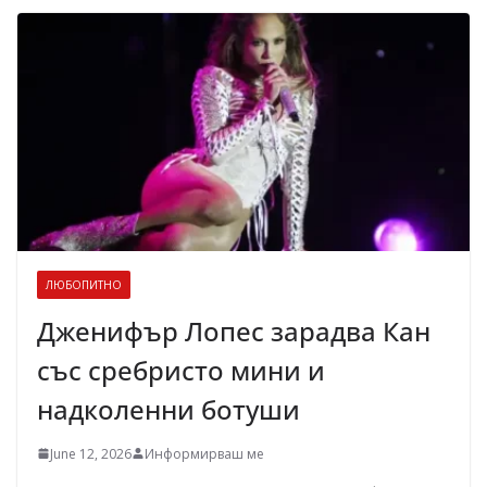
ЛЮБОПИТНО
Дженифър Лопес зарадва Кан
със сребристо мини и
надколенни ботуши
June 12, 2026
Информирваш ме