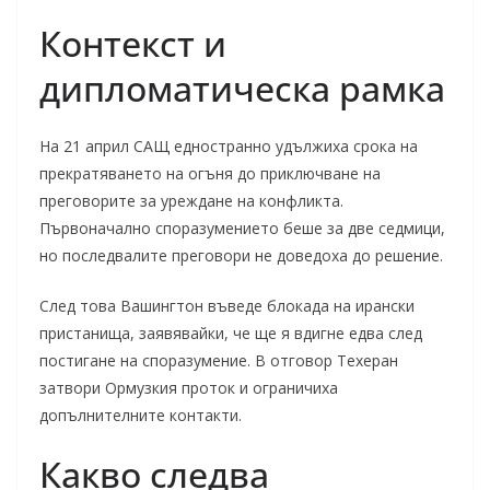
Контекст и
дипломатическа рамка
На 21 април САЩ едностранно удължиха срокa на
прекратяването на огъня до приключване на
преговорите за уреждане на конфликта.
Първоначално споразумението беше за две седмици,
но последвалите преговори не доведоха до решение.
След това Вашингтон въведе блокада на ирански
пристанища, заявявайки, че ще я вдигне едва след
постигане на споразумение. В отговор Техеран
затвори Ормузкия проток и ограничиха
допълнителните контакти.
Какво следва