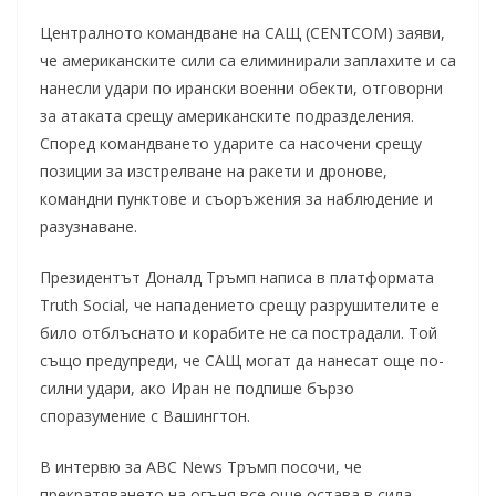
Централното командване на САЩ (CENTCOM) заяви,
че американските сили са елиминирали заплахите и са
нанесли удари по ирански военни обекти, отговорни
за атаката срещу американските подразделения.
Според командването ударите са насочени срещу
позиции за изстрелване на ракети и дронове,
командни пунктове и съоръжения за наблюдение и
разузнаване.
Президентът Доналд Тръмп написа в платформата
Truth Social, че нападението срещу разрушителите е
било отблъснато и корабите не са пострадали. Той
също предупреди, че САЩ могат да нанесат още по-
силни удари, ако Иран не подпише бързо
споразумение с Вашингтон.
В интервю за ABC News Тръмп посочи, че
прекратяването на огъня все още остава в сила,