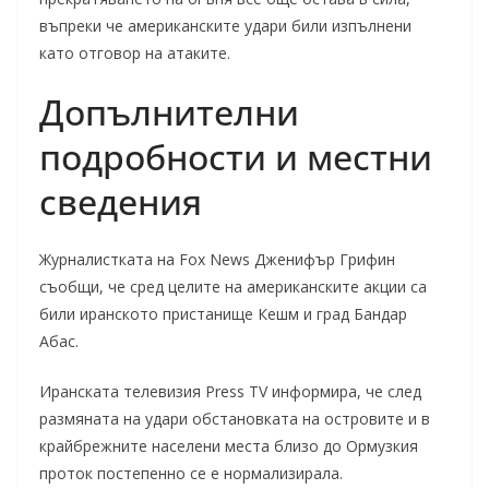
въпреки че американските удари били изпълнени
като отговор на атаките.
Допълнителни
подробности и местни
сведения
Журналистката на Fox News Дженифър Грифин
съобщи, че сред целите на американските акции са
били иранското пристанище Кешм и град Бандар
Абас.
Иранската телевизия Press TV информира, че след
размяната на удари обстановката на островите и в
крайбрежните населени места близо до Ормузкия
проток постепенно се е нормализирала.