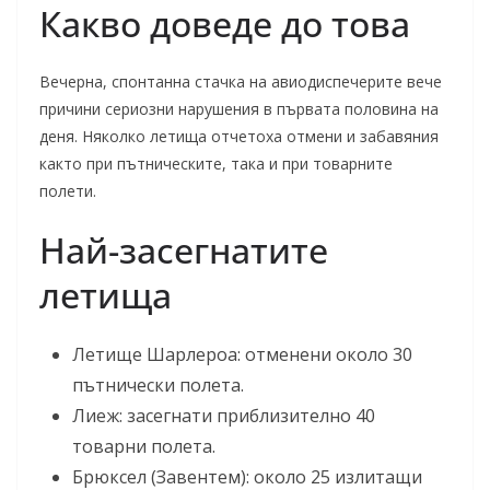
Какво доведе до това
Вечерна, спонтанна стачка на авиодиспечерите вече
причини сериозни нарушения в първата половина на
деня. Няколко летища отчетоха отмени и забавяния
както при пътническите, така и при товарните
полети.
Най-засегнатите
летища
Летище Шарлероа: отменени около 30
пътнически полета.
Лиеж: засегнати приблизително 40
товарни полета.
Брюксел (Завентем): около 25 излитащи