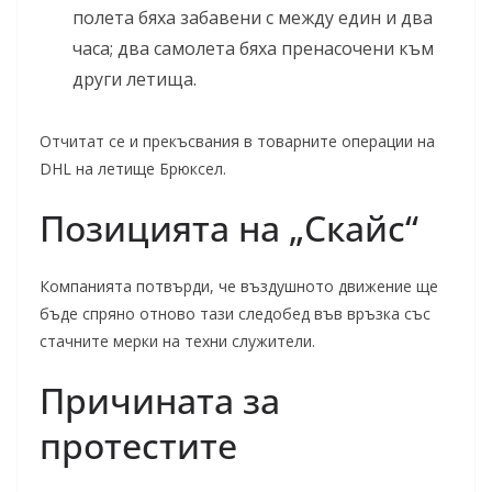
полета бяха забавени с между един и два
часа; два самолета бяха пренасочени към
други летища.
Отчитат се и прекъсвания в товарните операции на
DHL на летище Брюксел.
Позицията на „Скайс“
Компанията потвърди, че въздушното движение ще
бъде спряно отново тази следобед във връзка със
стачните мерки на техни служители.
Причината за
протестите