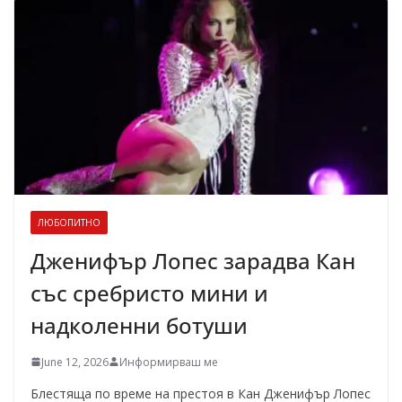
ЛЮБОПИТНО
Дженифър Лопес зарадва Кан
със сребристо мини и
надколенни ботуши
June 12, 2026
Информирваш ме
Блестяща по време на престоя в Кан Дженифър Лопес