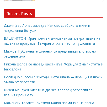
Recent Posts
Дженифър Лопес зарадва Кан със сребристо мини и
надколенни ботуши
ВАШИНГТОН: Иран поел ангажименти за прекратяване на
ядрената програма, Техеран отрича част от условията
Марков: Публичните финанси са предизвикателство, но
решение има
Никола Цолов се нареди шести във Формула 2 на пистата в
Барселона
Последно сбогом с 11-годишната Лиана — Франция в шок и
вълна от протести
Жизел Бюндхен блести в дръзка топлес фотосесия за
летния брой на W
Балкански талант: Кристиян Балов премина в Цървена