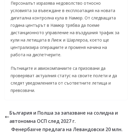
Персоналът изразява недоволство относно
условията за въвеждане в експлоатация на новата
дигитална контролна кула в Намюр. От следващата
година центърът в Намюр трябва да поеме
дистанционното управление на въздушния трафик за
кули на летищата в Лиеж и Шарлероа, което ще
централизира операциите и променя начина на
работа на диспетчерите.
Пътниците и авиокомпаниите са призовани да
проверяват актуалния статус на своите полети и да
следят уведомленията от съответните летища и
превозвачи.
България и Полша за запазване на солидна и
автономна ОСП след 2027 г.
Фенербахче предлага на Левандовски 20 млн.