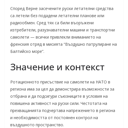
Според Верне засечените руски летателни средства
са летели без подадени летателни планове или
радиообмен. Сред тях са били въоръжени
изтребители, разузнавателни машини и транспортни
самолети — всички привлекли вниманието на
френския отряд в мисията “Въздушно патрулиране на
Балтийско море”.
Значение и контекст
Ротационното присъствие на самолети на НАТО в
региона има за цел да демонстрира възможности за
отбрана и да подсигури съюзниците в условия на
повишена активност на руски сили. Честотата на
прехващанията подчертава напрежението в региона
и необходимостта от постоянен контрол на
въздушното пространство.