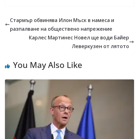
Стармър обвинява Илон Мъск в намеса и
разпалване на обществено напрежение
Карлес Мартинес Новел ще води Байер
Леверкузен от лятото
You May Also Like