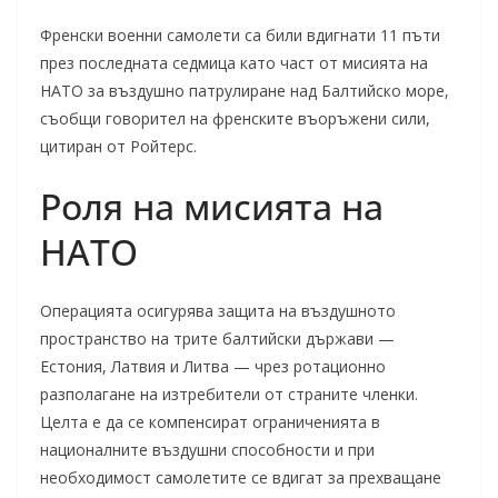
Френски военни самолети са били вдигнати 11 пъти
през последната седмица като част от мисията на
НАТО за въздушно патрулиране над Балтийско море,
съобщи говорител на френските въоръжени сили,
цитиран от Ройтерс.
Роля на мисията на
НАТО
Операцията осигурява защита на въздушното
пространство на трите балтийски държави —
Естония, Латвия и Литва — чрез ротационно
разполагане на изтребители от страните членки.
Целта е да се компенсират ограниченията в
националните въздушни способности и при
необходимост самолетите се вдигат за прехващане