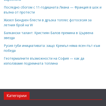
Последно сбогом с 11-годишната Лиана — Франция в шок и
вълна от протести
Жизел Бюндхен блести в дръзка топлес фотосесия за
летния брой на W
Балкански талант: Кристиян Балов премина в Цървена
звезда
Русия губи инициативата: защо Кремъл няма ясен път към
победа
Геотермалните възможности на София — как да
използваме подземната топлина
Категории