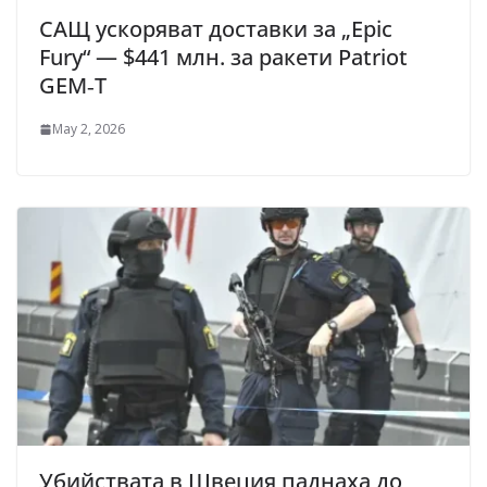
САЩ ускоряват доставки за „Epic
Fury“ — $441 млн. за ракети Patriot
GEM‑T
May 2, 2026
Убийствата в Швеция паднаха до