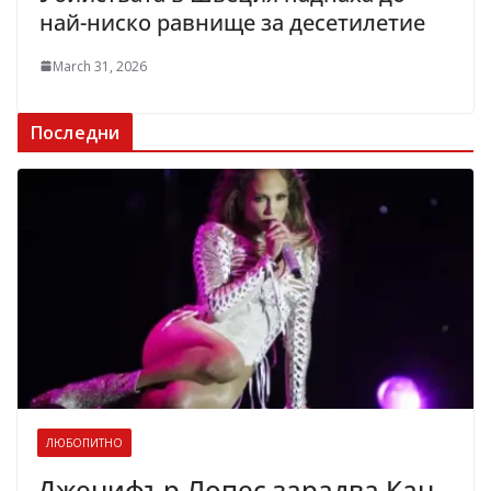
най-ниско равнище за десетилетие
March 31, 2026
Последни
ЛЮБОПИТНО
Дженифър Лопес зарадва Кан