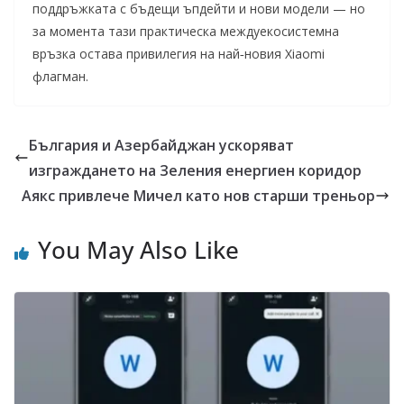
поддръжката с бъдещи ъпдейти и нови модели — но
за момента тази практическа междуекосистемна
връзка остава привилегия на най‑новия Xiaomi
флагман.
България и Азербайджан ускоряват
изграждането на Зеления енергиен коридор
Аякс привлече Мичел като нов старши треньор
You May Also Like