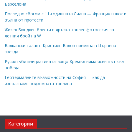
Барселона
Последно сбогом с 11-годишната Лиана — Франция в шок и
вълна от протести
Жизел Бюндхен блести в дръзка топлес фотосесия за
летния брой на W
Балкански талант: Кристиян Балов премина в Цървена
звезда
Русия губи инициативата: защо Кремъл няма ясен път към
победа
Геотермалните възможности на София — как да
използваме подземната топлина
Категории