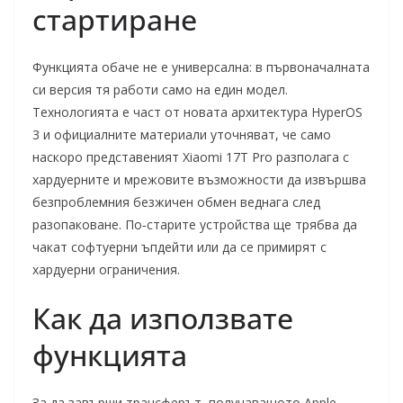
стартиране
Функцията обаче не е универсална: в първоначалната
си версия тя работи само на един модел.
Технологията е част от новата архитектура HyperOS
3 и официалните материали уточняват, че само
наскоро представеният Xiaomi 17T Pro разполага с
хардуерните и мрежовите възможности да извършва
безпроблемния безжичен обмен веднага след
разопаковане. По‑старите устройства ще трябва да
чакат софтуерни ъпдейти или да се примирят с
хардуерни ограничения.
Как да използвате
функцията
За да завърши трансферът, получаващото Apple