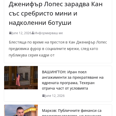
Дженифър Лопес зарадва Кан
със сребристо мини и
надколенни ботуши
June 12, 2026
Информирваш ме
Блестяща по време на престоя в Кан Дженифър Лопес
предизвика фурор в социалните мрежи, след като
публикува серия кадри от
ВАШИНГТОН: Иран поел
ангажименти за прекратяване на
ядрената програма, Техеран
отрича част от условията
June 12, 2026
Марков: Публичните финанси са
предизвикателство, но решение