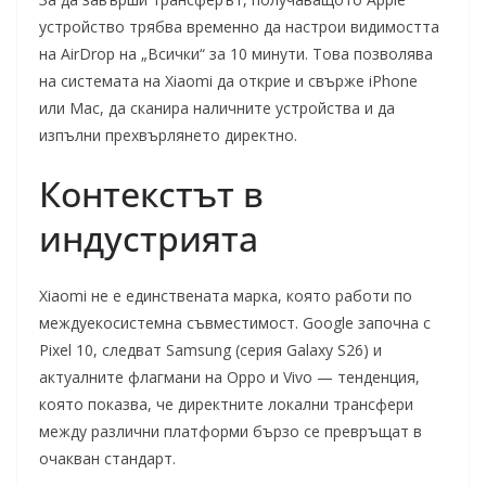
устройство трябва временно да настрои видимостта
на AirDrop на „Всички“ за 10 минути. Това позволява
на системата на Xiaomi да открие и свърже iPhone
или Mac, да сканира наличните устройства и да
изпълни прехвърлянето директно.
Контекстът в
индустрията
Xiaomi не е единствената марка, която работи по
междуекосистемна съвместимост. Google започна с
Pixel 10, следват Samsung (серия Galaxy S26) и
актуалните флагмани на Oppo и Vivo — тенденция,
която показва, че директните локални трансфери
между различни платформи бързо се превръщат в
очакван стандарт.