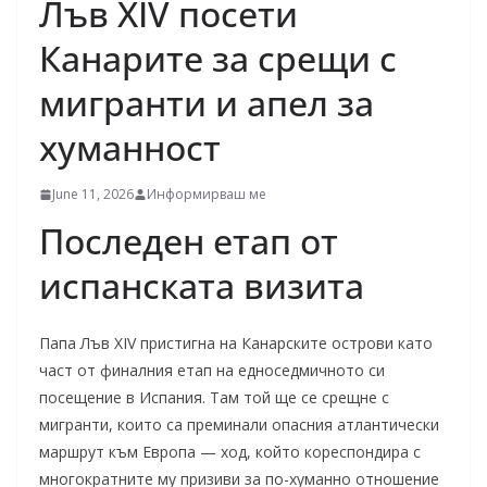
Лъв XIV посети
Канарите за срещи с
мигранти и апел за
хуманност
June 11, 2026
Информирваш ме
Последен етап от
испанската визита
Папа Лъв XIV пристигна на Канарските острови като
част от финалния етап на едноседмичното си
посещение в Испания. Там той ще се срещне с
мигранти, които са преминали опасния атлантически
маршрут към Европа — ход, който кореспондира с
многократните му призиви за по-хуманно отношение