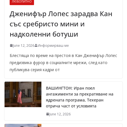
ЛЮБОПИТНО
Дженифър Лопес зарадва Кан
със сребристо мини и
надколенни ботуши
June 12, 2026
Информирваш ме
Блестяща по време на престоя в Кан Дженифър Лопес
предизвика фурор в социалните мрежи, след като
публикува серия кадри от
ВАШИНГТОН: Иран поел
ангажименти за прекратяване на
ядрената програма, Техеран
отрича част от условията
June 12, 2026