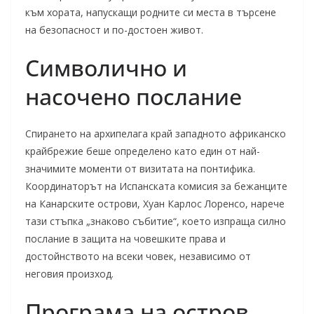
към хората, напускащи родните си места в търсене
на безопасност и по-достоен живот.
Символично и
насочено послание
Спирането на архипелага край западното африканско
крайбрежие беше определено като един от най-
значимите моменти от визитата на понтифика.
Координаторът на Испанската комисия за бежанците
на Канарските острови, Хуан Карлос Лоренсо, нарече
тази стъпка „знаково събитие“, което изпраща силно
послание в защита на човешките права и
достойнството на всеки човек, независимо от
неговия произход.
Програма на остров