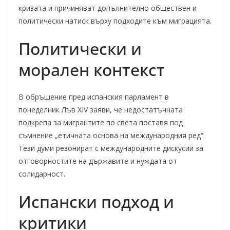
кризата и причиняват допълнително обществен и
политически натиск върху подходите към миграцията.
Политически и
морален контекст
В обръщение пред испанския парламент в
понеделник Лъв XIV заяви, че недостатъчната
подкрепа за мигрантите по света поставя под
съмнение „етичната основа на международния ред“.
Тези думи резонират с международните дискусии за
отговорностите на държавите и нуждата от
солидарност.
Испански подход и
критики