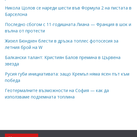
Никола Цолов се нареди шести във Формула 2 на пистата в
Барселона
Последно сбогом с 11-годишната Лиана — Франция в шок и
вълна от протести
Жизел Бюндхен блести в дръзка топлес фотосесия за
летния брой на W
Балкански талант: Кристиян Балов премина в Цървена
звезда
Русия губи инициативата: защо Кремъл няма ясен път към
победа
Геотермалните възможности на София — как да
използваме подземната топлина