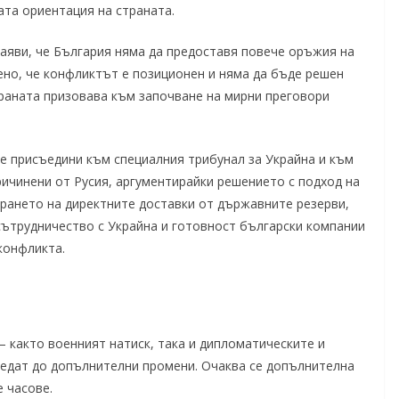
ата ориентация на страната.
яви, че България няма да предоставя повече оръжия на
но, че конфликтът е позиционен и няма да бъде решен
траната призовава към започване на мирни преговори
е присъедини към специалния трибунал за Украйна и към
ричинени от Русия, аргументирайки решението с подход на
ирането на директните доставки от държавните резерви,
сътрудничество с Украйна и готовност български компании
конфликта.
 както военният натиск, така и дипломатическите и
едат до допълнителни промени. Очаква се допълнителна
 часове.