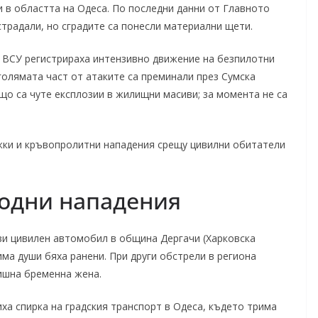
 в областта на Одеса. По последни данни от Главното
страдали, но сградите са понесли материални щети.
 ВСУ регистрираха интензивно движение на безпилотни
голямата част от атаките са преминали през Сумска
що са чутe експлозии в жилищни масиви; за момента не са
ежки и кръвопролитни нападения срещу цивилни обитатели
ходни нападения
зи цивилен автомобил в община Дергачи (Харковска
има души бяха ранени. При други обстрели в региона
дишна бременна жена.
ха спирка на градския транспорт в Одеса, където трима