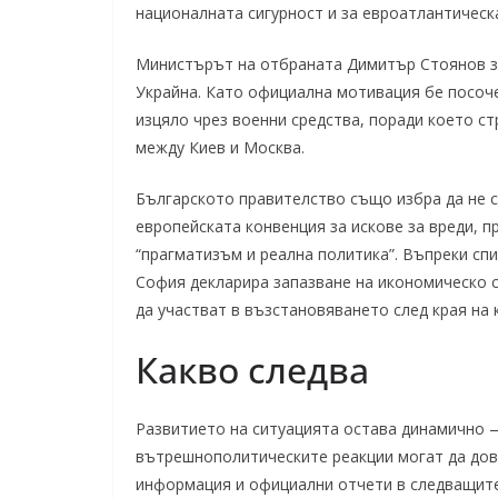
националната сигурност и за евроатлантическ
Министърът на отбраната Димитър Стоянов за
Украйна. Като официална мотивация бе посоче
изцяло чрез военни средства, поради което с
между Киев и Москва.
Българското правителство също избра да не с
европейската конвенция за искове за вреди, п
“прагматизъм и реална политика”. Въпреки сп
София декларира запазване на икономическо 
да участват в възстановяването след края на 
Какво следва
Развитието на ситуацията остава динамично —
вътрешнополитическите реакции могат да дов
информация и официални отчети в следващите