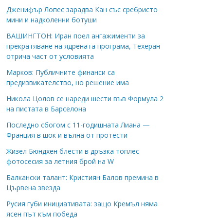
Дженифър Лопес зарадва Кан със сребристо
мини и надколенни ботуши
ВАШИНГТОН: Иран поел ангажименти за
прекратяване на ядрената програма, Техеран
отрича част от условията
Марков: Публичните финанси са
предизвикателство, но решение има
Никола Цолов се нареди шести във Формула 2
на пистата в Барселона
Последно сбогом с 11-годишната Лиана —
Франция в шок и вълна от протести
Жизел Бюндхен блести в дръзка топлес
фотосесия за летния брой на W
Балкански талант: Кристиян Балов премина в
Цървена звезда
Русия губи инициативата: защо Кремъл няма
ясен път към победа