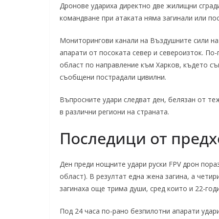
Дронове удариха директно две жилищни сгради
командване при атаката няма загинали или по
Мониторингови канали на Въздушните сили на
апарати от посоката север и североизток. По-
област по направление към Харков, където съ
съобщени пострадали цивилни.
Въпросните удари следват ден, белязан от т
в различни региони на страната.
Последици от пред
Ден преди нощните удари руски FPV дрон пора
област). В резултат една жена загина, а четир
загинаха още трима души, сред които и 22-го
Под 24 часа по-рано безпилотни апарати удари