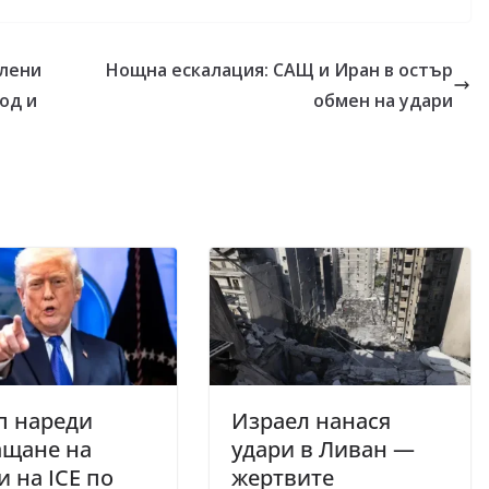
алени
Нощна ескалация: САЩ и Иран в остър
од и
обмен на удари
п нареди
Израел нанася
ащане на
удари в Ливан —
и на ICE по
жертвите