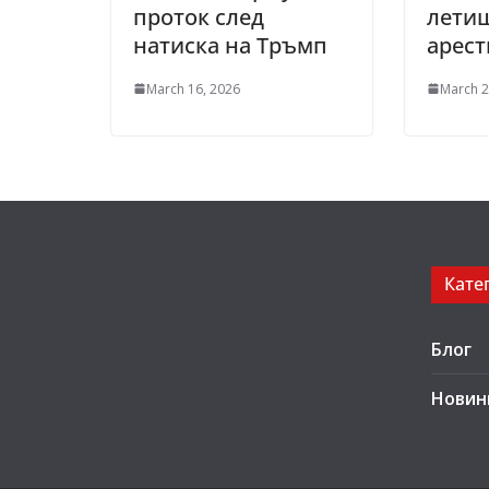
проток след
летищ
натиска на Тръмп
арест
March 16, 2026
March 2
Кате
Блог
Новин