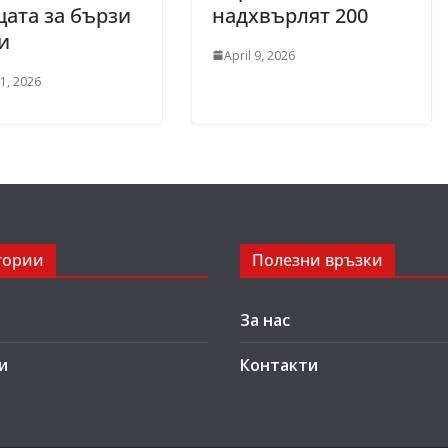
ата за бързи
надхвърлят 200
и
April 9, 2026
1, 2026
гории
Полезни връзки
За нас
и
Контакти