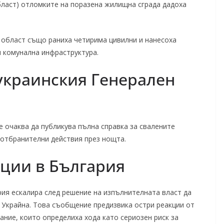
бласт) отломките на поразена жилищна сграда дадоха
 област също раниха четирима цивилни и нанесоха
 комунална инфраструктура.
украинския Генерален
е очаква да публикува пълна справка за свалените
 отбранителни действия през нощта.
ции в България
я ескалира след решение на изпълнителната власт да
 Украйна. Това съобщение предизвика остри реакции от
ние, които определиха хода като сериозен риск за