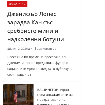
ЛЮБОПИТНО
Дженифър Лопес
зарадва Кан със
сребристо мини и
надколенни ботуши
June 12, 2026
Информирваш ме
Блестяща по време на престоя в Кан
Дженифър Лопес предизвика фурор в
социалните мрежи, след като публикува
серия кадри от
ВАШИНГТОН: Иран
поел ангажименти за
прекратяване на
ядрената програма,