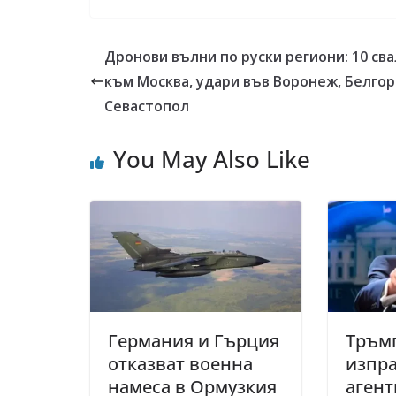
Дронови вълни по руски региони: 10 св
към Москва, удари във Воронеж, Белгор
Севастопол
You May Also Like
Германия и Гърция
Тръм
отказват военна
изпр
намеса в Ормузкия
агент