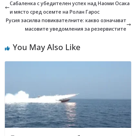
Сабаленка с убедителен успех над Наоми Осака
и място сред осемте на Ролан Гарос
Русия засилва повиквателните: какво означават
масовите уведомления за резервистите
You May Also Like