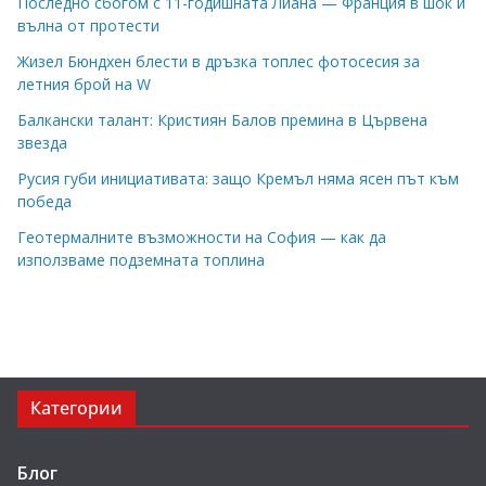
Последно сбогом с 11-годишната Лиана — Франция в шок и
вълна от протести
Жизел Бюндхен блести в дръзка топлес фотосесия за
летния брой на W
Балкански талант: Кристиян Балов премина в Цървена
звезда
Русия губи инициативата: защо Кремъл няма ясен път към
победа
Геотермалните възможности на София — как да
използваме подземната топлина
Категории
Блог