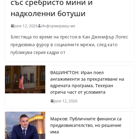
със сребристо мини и
надколенни ботуши
June 12, 2026
Информирваш ме
Блестяща по време на престоя в Кан Дженифър Лопес
предизвика фурор в социалните мрежи, след като
публикува серия кадри от
ВАШИНГТОН: Иран поел
ангажименти за прекратяване на
ядрената програма, Техеран
отрича част от условията
June 12, 2026
Марков: Публичните финанси са
предизвикателство, но решение
има