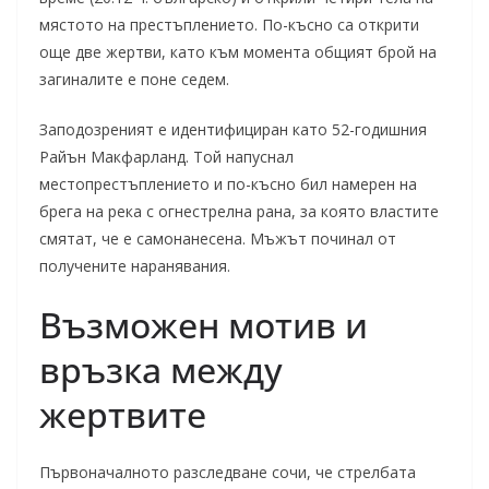
мястото на престъплението. По-късно са открити
още две жертви, като към момента общият брой на
загиналите е поне седем.
Заподозреният е идентифициран като 52-годишния
Райън Макфарланд. Той напуснал
местопрестъплението и по-късно бил намерен на
брега на река с огнестрелна рана, за която властите
смятат, че е самонанесена. Мъжът починал от
получените наранявания.
Възможен мотив и
връзка между
жертвите
Първоначалното разследване сочи, че стрелбата