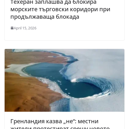
Техеран заплашва да блокира
морските търговски коридори при
продължаваща блокада
April 15, 2026
Гренландия казва „не“: местни
жители протестират срещу новото