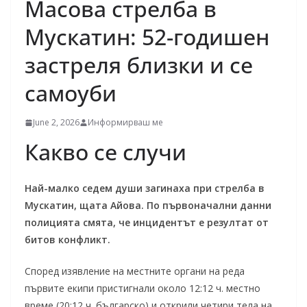
Масова стрелба в
Мускатин: 52-годишен
застреля близки и се
самоуби
June 2, 2026
Информирваш ме
Какво се случи
Най-малко седем души загинаха при стрелба в
Мускатин, щата Айова. По първоначални данни
полицията смята, че инцидентът е резултат от
битов конфликт.
Според изявление на местните органи на реда
първите екипи пристигнали около 12:12 ч. местно
време (20:12 ч. българско) и открили четири тела на