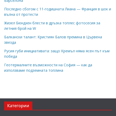
Барселона
Последно сбогом с 11-годишната Лиана — Франция в шок и
вълна от протести
Жизел Бюндхен блести в дръзка топлес фотосесия за
летния брой на W
Балкански талант: Кристиян Балов премина в Цървена
звезда
Русия губи инициативата: защо Кремъл няма ясен път към
победа
Геотермалните възможности на София — как да
използваме подземната топлина
Категории