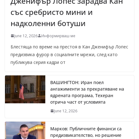
Дженифър Лопес зарадва Кан
със сребристо мини и
надколенни ботуши
June 12, 2026
Информирваш ме
Блестяща по време на престоя в Кан Дженифър Лопес
предизвика фурор в социалните мрежи, след като
публикува серия кадри от
ВАШИНГТОН: Иран поел
ангажименти за прекратяване на
ядрената програма, Техеран
отрича част от условията
June 12, 2026
Марков: Публичните финанси са
предизвикателство, но решение