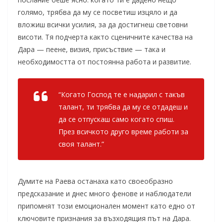
голямо, трябва да му се посветиш изцяло и да
вложиш всички усилия, за да достигнеш световни
висоти. Тя подчерта както сценичните качества на
Дара — пеене, визия, присъствие — така и
необходимостта от постоянна работа и развитие.
“Когато Господ те е надарил с такъв
талант, ти трябва да му се отдадеш и
да се отпускаш само когато спиш.
През всичкото друго време работи за
своя талант.”
Думите на Раева останаха като своеобразно
предсказание и днес много фенове и наблюдатели
припомнят този емоционален момент като едно от
ключовите признания за възходящия път на Дара.