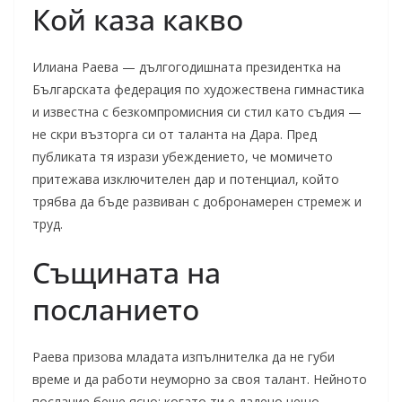
Кой каза какво
Илиана Раева — дългогодишната президентка на
Българската федерация по художествена гимнастика
и известна с безкомпромисния си стил като съдия —
не скри възторга си от таланта на Дара. Пред
публиката тя изрази убеждението, че момичето
притежава изключителен дар и потенциал, който
трябва да бъде развиван с добронамерен стремеж и
труд.
Същината на
посланието
Раева призова младата изпълнителка да не губи
време и да работи неуморно за своя талант. Нейното
послание беше ясно: когато ти е дадено нещо