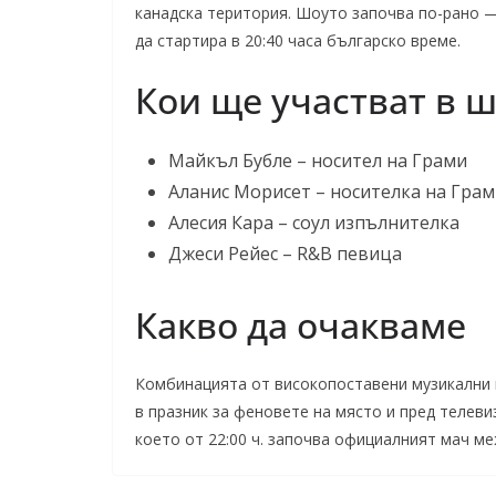
канадска територия. Шоуто започва по-рано 
да стартира в 20:40 часа българско време.
Кои ще участват в 
Майкъл Бубле – носител на Грами
Аланис Морисет – носителка на Гра
Алесия Кара – соул изпълнителка
Джеси Рейес – R&B певица
Какво да очакваме
Комбинацията от високопоставени музикални
в празник за феновете на място и пред телеви
което от 22:00 ч. започва официалният мач ме