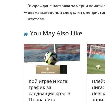
Възраждане настоява за черни печати 
двама македонци след клип с непристо
жестове
You May Also Like
Кой играе и кога:
Плейо
график за
Лига:
следващия кръг в
Левск
Първа лига
апри