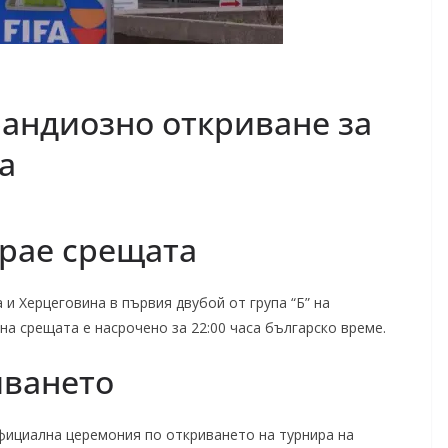
рандиозно откриване за
а
грае срещата
и Херцеговина в първия двубой от група “Б” на
а срещата е насрочено за 22:00 часа българско време.
иването
фициална церемония по откриването на турнира на