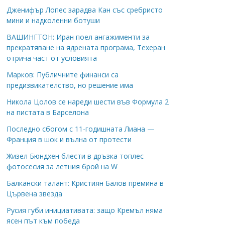
Дженифър Лопес зарадва Кан със сребристо
мини и надколенни ботуши
ВАШИНГТОН: Иран поел ангажименти за
прекратяване на ядрената програма, Техеран
отрича част от условията
Марков: Публичните финанси са
предизвикателство, но решение има
Никола Цолов се нареди шести във Формула 2
на пистата в Барселона
Последно сбогом с 11-годишната Лиана —
Франция в шок и вълна от протести
Жизел Бюндхен блести в дръзка топлес
фотосесия за летния брой на W
Балкански талант: Кристиян Балов премина в
Цървена звезда
Русия губи инициативата: защо Кремъл няма
ясен път към победа