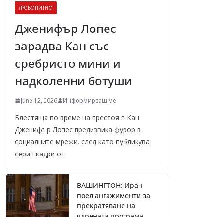
ЛЮБОПИТНО
Дженифър Лопес
зарадва Кан със
сребристо мини и
надколенни ботуши
June 12, 2026
Информирваш ме
Блестяща по време на престоя в Кан
Дженифър Лопес предизвика фурор в
социалните мрежи, след като публикува
серия кадри от
ВАШИНГТОН: Иран
поел ангажименти за
прекратяване на
ядрената програма,