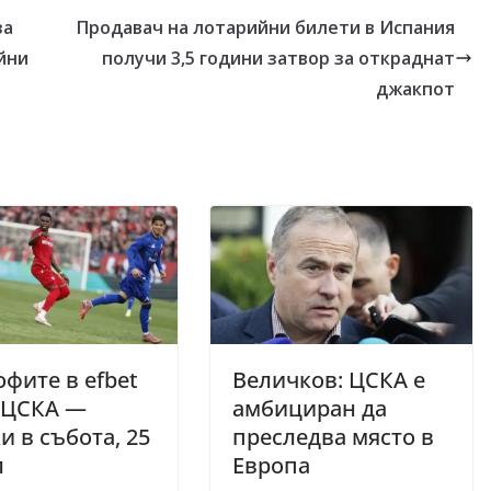
за
Продавач на лотарийни билети в Испания
йни
получи 3,5 години затвор за откраднат
джакпот
фите в efbet
Величков: ЦСКА е
 ЦСКА —
амбициран да
и в събота, 25
преследва място в
л
Европа