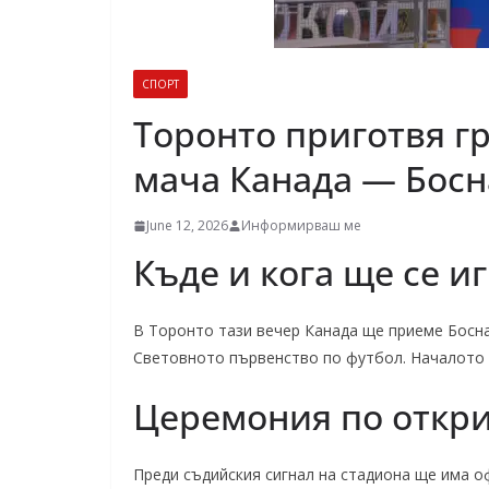
СПОРТ
Торонто приготвя г
мача Канада — Босн
June 12, 2026
Информирваш ме
Къде и кога ще се и
В Торонто тази вечер Канада ще приеме Босна 
Световното първенство по футбол. Началото н
Церемония по откр
Преди съдийския сигнал на стадиона ще има о