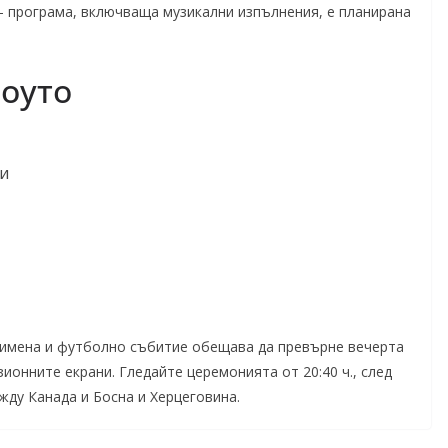
— програма, включваща музикални изпълнения, е планирана
шоуто
ми
 имена и футболно събитие обещава да превърне вечерта
зионните екрани. Гледайте церемонията от 20:40 ч., след
жду Канада и Босна и Херцеговина.