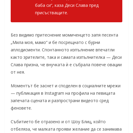
баба си“, каза Деси Слава пред
присъстващите.
Без видимо притеснение момиченцето запя песента
„Мила моя, мамо“ и бе посрещнато с бурни
аплодисменти. Спонтанното изпълнение впечатли
както зрителите, така и самата изпълнителка — Деси
Слава призна, че внучката ѝ е събрала повече овации
от нея.
Моментът бе заснет и споделен в социалните мрежи
— публикация в Instagram на профила на певицата
запечата сцената и разпространи видеото сред
феновете.
Събитието бе отразено и от Шоу Блиц, който
отбеляза, че малката прояви желание да се занимава