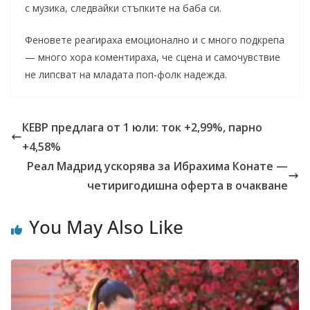
с музика, следвайки стъпките на баба си.
Феновете реагираха емоционално и с много подкрепа
— много хора коментираха, че сцена и самочувствие
не липсват на младата поп-фолк надежда.
КЕВР предлага от 1 юли: ток +2,99%, парно
+4,58%
Реал Мадрид ускорява за Ибрахима Конате —
четиригодишна оферта в очакване
You May Also Like