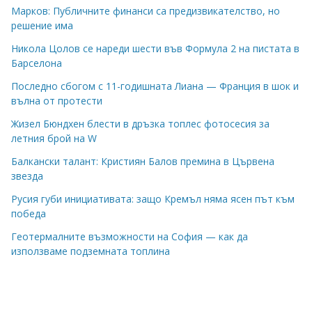
Марков: Публичните финанси са предизвикателство, но
решение има
Никола Цолов се нареди шести във Формула 2 на пистата в
Барселона
Последно сбогом с 11-годишната Лиана — Франция в шок и
вълна от протести
Жизел Бюндхен блести в дръзка топлес фотосесия за
летния брой на W
Балкански талант: Кристиян Балов премина в Цървена
звезда
Русия губи инициативата: защо Кремъл няма ясен път към
победа
Геотермалните възможности на София — как да
използваме подземната топлина