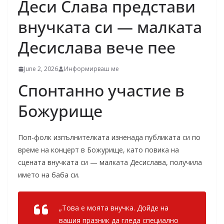
Деси Слава представи
внучката си — малката
Десислава вече пее
June 2, 2026
Информирваш ме
Спонтанно участие в
Божурище
Поп-фолк изпълнителката изненада публиката си по
време на концерт в Божурище, като повика на
сцената внучката си — малката Десислава, получила
името на баба си.
„Това е моята внучка. Дойде на
вашия празник да гледа специално