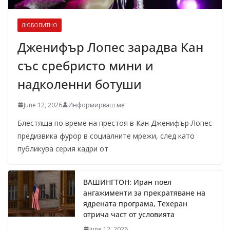
ЛЮБОПИТНО
Дженифър Лопес зарадва Кан
със сребристо мини и
надколенни ботуши
June 12, 2026
Информирваш ме
Блестяща по време на престоя в Кан Дженифър Лопес
предизвика фурор в социалните мрежи, след като
публикува серия кадри от
ВАШИНГТОН: Иран поел
ангажименти за прекратяване на
ядрената програма, Техеран
отрича част от условията
June 12, 2026