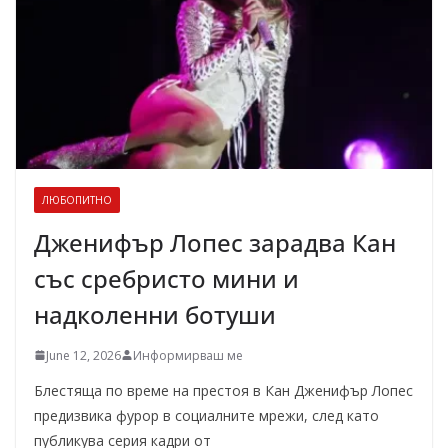
ЛЮБОПИТНО
Дженифър Лопес зарадва Кан
със сребристо мини и
надколенни ботуши
June 12, 2026
Информирваш ме
Блестяща по време на престоя в Кан Дженифър Лопес
предизвика фурор в социалните мрежи, след като
публикува серия кадри от