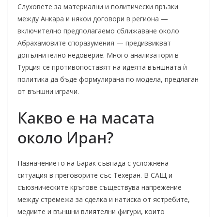
Слуховете за материални и политически връзки
между Анкара и някои договори в региона —
включително предполагаемо сближаване около
Абрахамовите споразумения — предизвикват
допълнително недоверие. Много анализатори в
Турция се противопоставят на идеята външната ѝ
политика да бъде формулирана по модела, предлаган
от външни играчи.
Какво е на масата
около Иран?
Назначението на Барак съвпада с усложнена
ситуация в преговорите със Техеран. В САЩ и
съюзническите кръгове съществува напрежение
между стремежа за сделка и натиска от ястребите,
медиите и външни влиятелни фигури, които