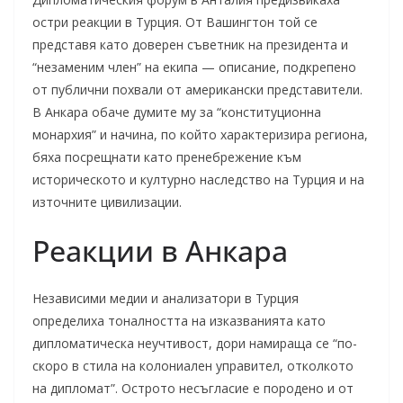
остри реакции в Турция. От Вашингтон той се
представя като доверен съветник на президента и
“незаменим член” на екипа — описание, подкрепено
от публични похвали от американски представители.
В Анкара обаче думите му за “конституционна
монархия” и начина, по който характеризира региона,
бяха посрещнати като пренебрежение към
историческото и културно наследство на Турция и на
източните цивилизации.
Реакции в Анкара
Независими медии и анализатори в Турция
определиха тоналността на изказванията като
дипломатическа неучтивост, дори намираща се “по-
скоро в стила на колониален управител, отколкото
на дипломат”. Острото несъгласие е породено и от