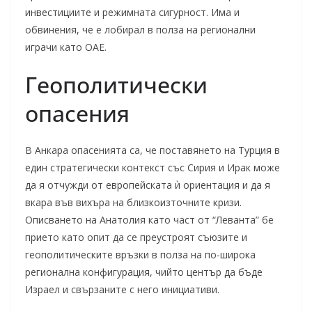
инвестициите и режимната сигурност. Има и
обвинения, че е лобирал в полза на регионални
играчи като ОАЕ.
Геополитически
опасения
В Анкара опасенията са, че поставянето на Турция в
един стратегически контекст със Сирия и Ирак може
да я отчужди от европейската ѝ ориентация и да я
вкара във вихъра на близкоизточните кризи.
Описването на Анатолия като част от “Леванта” бе
прието като опит да се преустроят съюзите и
геополитическите връзки в полза на по-широка
регионална конфигурация, чийто център да бъде
Израел и свързаните с него инициативи.