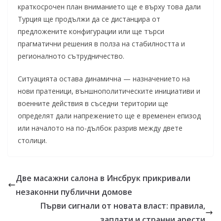
краткосрочен план вниманието ще е върху това дали
Турция ще продължи да се дистанцира от
предложените конфигурации или ще търси
прагматични решения в полза на стабилността и
регионалното сътрудничество.
Ситуацията остава динамична — назначението на
нови пратеници, външнополитическите инициативи и
военните действия в съседни територии ще
определят дали напрежението ще е временен епизод
или началото на по-дълбок разрив между двете
столици.
Две масажни салона в Инсбрук прикривали
незаконни публични домове
Първи сигнали от новата власт: правила,
заплати и странни арести