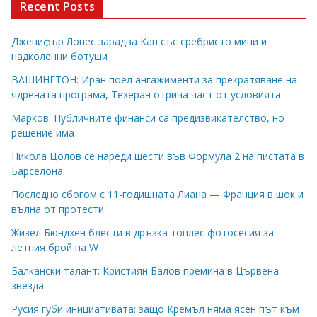
Recent Posts
Дженифър Лопес зарадва Кан със сребристо мини и
надколенни ботуши
ВАШИНГТОН: Иран поел ангажименти за прекратяване на
ядрената програма, Техеран отрича част от условията
Марков: Публичните финанси са предизвикателство, но
решение има
Никола Цолов се нареди шести във Формула 2 на пистата в
Барселона
Последно сбогом с 11-годишната Лиана — Франция в шок и
вълна от протести
Жизел Бюндхен блести в дръзка топлес фотосесия за
летния брой на W
Балкански талант: Кристиян Балов премина в Цървена
звезда
Русия губи инициативата: защо Кремъл няма ясен път към