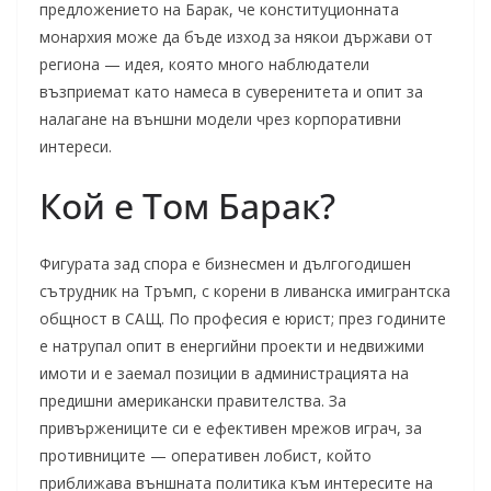
предложението на Барак, че конституционната
монархия може да бъде изход за някои държави от
региона — идея, която много наблюдатели
възприемат като намеса в суверенитета и опит за
налагане на външни модели чрез корпоративни
интереси.
Кой е Том Барак?
Фигурата зад спора е бизнесмен и дългогодишен
сътрудник на Тръмп, с корени в ливанска имигрантска
общност в САЩ. По професия е юрист; през годините
е натрупал опит в енергийни проекти и недвижими
имоти и е заемал позиции в администрацията на
предишни американски правителства. За
привържениците си е ефективен мрежов играч, за
противниците — оперативен лобист, който
приближава външната политика към интересите на