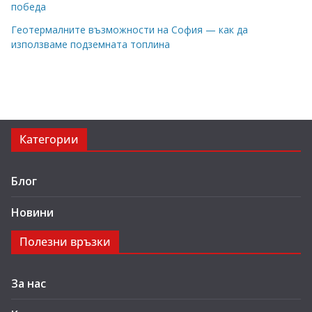
победа
Геотермалните възможности на София — как да
използваме подземната топлина
Категории
Блог
Новини
Полезни връзки
За нас