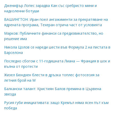
Дженифър Лопес зарадва Кан със сребристо мини и
надколенни ботуши
ВАШИНГТОН: Иран поел ангажименти за прекратяване на
ядрената програма, Техеран отрича част от условията
Марков: Публичните финанси са предизвикателство, но
решение има
Никола Цолов се нареди шести във Формула 2 на пистата в
Барселона
Последно сбогом с 11-годишната Лиана — Франция в шок и
вълна от протести
Жизел Бюндхен блести в дръзка топлес фотосесия за
летния брой на W
Балкански талант: Кристиян Балов премина в Цървена
звезда
Русия губи инициативата: защо Кремъл няма ясен път към
победа