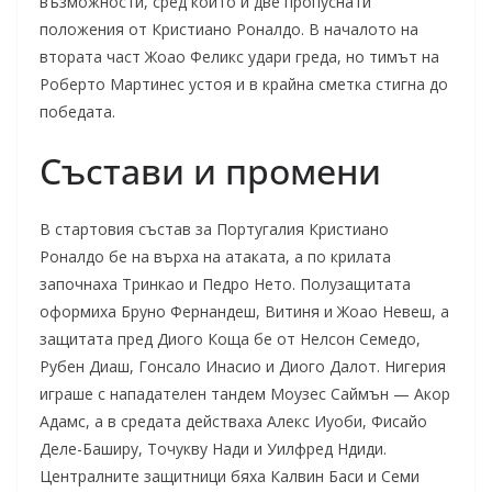
възможности, сред които и две пропуснати
положения от Кристиано Роналдо. В началото на
втората част Жоао Феликс удари греда, но тимът на
Роберто Мартинес устоя и в крайна сметка стигна до
победата.
Състави и промени
В стартовия състав за Португалия Кристиано
Роналдо бе на върха на атаката, а по крилата
започнаха Тринкао и Педро Нето. Полузащитата
оформиха Бруно Фернандеш, Витиня и Жоао Невеш, а
защитата пред Диого Коща бе от Нелсон Семедо,
Рубен Диаш, Гонсало Инасио и Диого Далот. Нигерия
играше с нападателен тандем Моузес Саймън — Акор
Адамс, а в средата действаха Алекс Иуоби, Фисайо
Деле-Баширу, Точукву Нади и Уилфред Ндиди.
Централните защитници бяха Калвин Баси и Семи