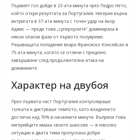
Първият гол дойде в 23-ата минута чрез Педро Нето,
който откри резултата за Португалия. Нигерия върна
интригата в 37-ата минута с точен удар на Акор
Адамс — преди това „суперорлите“ доминираха в
някои опасни фази от първото полувреме.
Решаващата попадение вкара Франсиско Консейсао в
75-ата минута, когато се отличи с прецизно
завършване след продължителна атака на
домакините.
Характер на двубоя
През първата част Португалия контролираше
топката и диктуваше темпото, като владеенето
достигна над 70% в началните минути. Въпреки това
нигерийците имаха своите шансове — в няколко
ситуации и двата тима пропуснаха добри