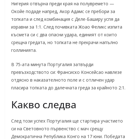
Нигерия отвърна преди края на полувремето —
Окойе подаде напред, Акор Адамс се пребори за
топката и след комбинация с Деле-Баширу успя да
изравни за 1:1. След почивката Жоао Феликс изпита
късмета си с два опасни удара, единият от които
срещна гредата, но топката не прекрачи напълно
голлинията.
В 75-ата минута Португалия затвърди
превъзходството си: Франсиско Консейсао навлезе
отдясно в наказателното поле и с отличен удар
пласира топката до далечната греда за крайното 2:1.
Какво следва
След този успех Португалия ще стартира участието
си на Световното първенство с мач срещу
Демократична Република Конго на 17 юни. Победата