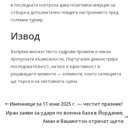
в последната контрола дава позитивна инерция за
отбора и допълнително повдига настроението пред
големия турнир.
Извод
Въпреки множеството кадрови промени и някои
пропуснати възможности, Португалия демонстрира
последователност, натиск и ефективност в
решаващите моменти — елементи, които селекцията
ще търси и на световната сцена.
Именници за 11 юни 2025 г. — честит празник!
Иран заяви за удари по военна база в Йордания,
Аман и Вашингтон отричат щети