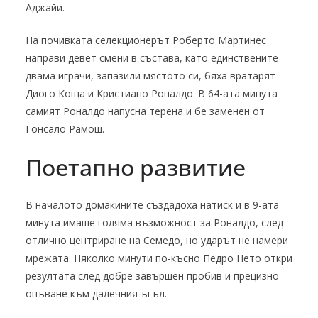
Аджайи.
На почивката селекционерът Роберто Мартинес
направи девет смени в състава, като единствените
двама играчи, запазили мястото си, бяха вратарят
Диого Коща и Кристиано Роналдо. В 64-ата минута
самият Роналдо напусна терена и бе заменен от
Гонсало Рамош.
Поетапно развитие
В началото домакините създадоха натиск и в 9-ата
минута имаше голяма възможност за Роналдо, след
отлично центриране на Семедо, но ударът не намери
мрежата. Няколко минути по-късно Педро Нето откри
резултата след добре завършен пробив и прецизно
опъване към далечния ъгъл.