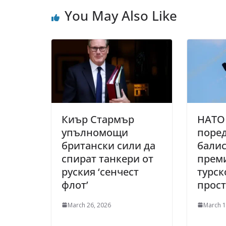
You May Also Like
Киър Стармър
НАТО
упълномощи
поред
британски сили да
балис
спират танкери от
прем
руския ‘сенчест
турск
флот’
прос
March 26, 2026
March 1