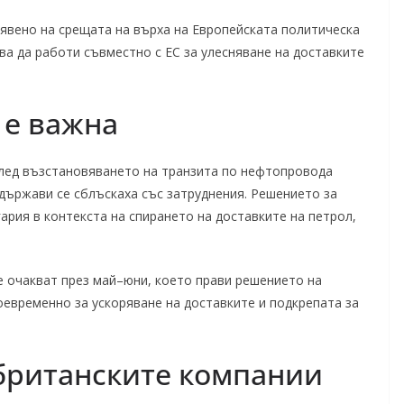
явено на срещата на върха на Европейската политическа
ва да работи съвместно с ЕС за улесняване на доставките
 е важна
след възстановяването на транзита по нефтопровода
 държави се сблъскаха със затруднения. Решението за
рия в контекста на спирането на доставките на петрол,
е очакват през май–юни, което прави решението на
евременно за ускоряване на доставките и подкрепата за
 британските компании