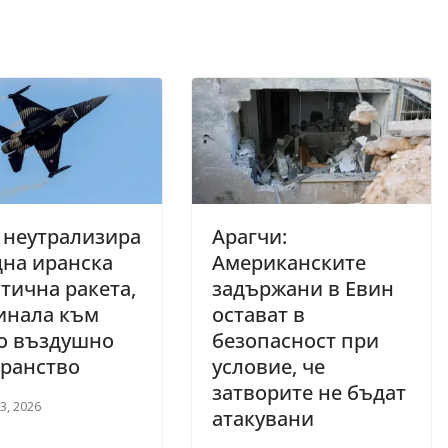
 неутрализира
Арагчи:
на иранска
Американските
тична ракета,
задържани в Евин
инала към
остават в
о въздушно
безопасност при
транство
условие, че
затворите не бъдат
3, 2026
атакувани