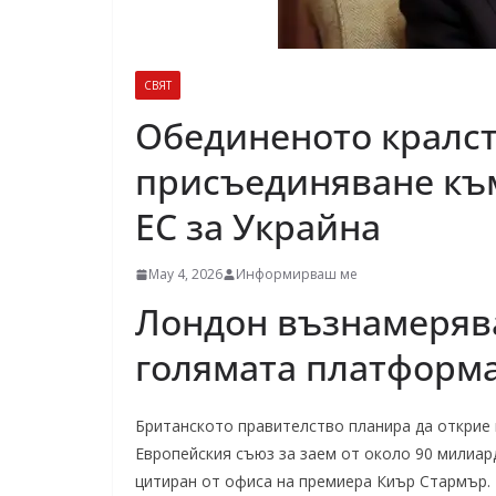
СВЯТ
Обединеното кралст
присъединяване къ
ЕС за Украйна
May 4, 2026
Информирваш ме
Лондон възнамерява
голямата платформа
Британското правителство планира да открие
Европейския съюз за заем от около 90 милиар
цитиран от офиса на премиера Киър Стармър.