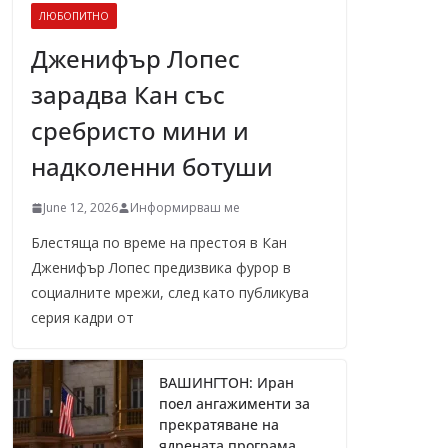
ЛЮБОПИТНО
Дженифър Лопес
зарадва Кан със
сребристо мини и
надколенни ботуши
June 12, 2026
Информирваш ме
Блестяща по време на престоя в Кан
Дженифър Лопес предизвика фурор в
социалните мрежи, след като публикува
серия кадри от
ВАШИНГТОН: Иран
поел ангажименти за
прекратяване на
ядрената програма,