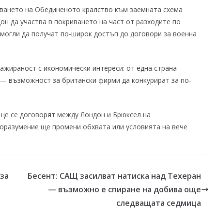
яването на Обединеното кралство към заемната схема
он да участва в покриването на част от разходите по
 могли да получат по-широк достъп до договори за военна
ажираност с икономически интереси: от една страна —
а — възможност за британски фирми да конкурират за по-
 ще се договорят между Лондон и Брюксел на
оразумение ще промени обхвата или условията на вече
 за
Бесент: САЩ засилват натиска над Техеран
— възможно е спиране на добива още
следващата седмица