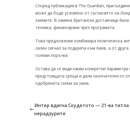
Според публикация в The Guardian, присъедин
може да бъде условено от съгласието на Лонд
заемите. В замяна британски доставчици биха
техника, финансирани чрез програмата.
Това предложение комбинира политическа анг
силен сигнал за подкрепа към Киев, а от друг
големи поръчки.
Остава да се види какви конкретни параметри
предстоящата среща и дали окончателното сп
одобрената схема за заем.
Интер вдигна Скудетото — 21-ва титла
нерадзурите