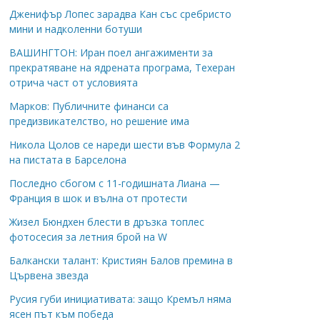
Дженифър Лопес зарадва Кан със сребристо
мини и надколенни ботуши
ВАШИНГТОН: Иран поел ангажименти за
прекратяване на ядрената програма, Техеран
отрича част от условията
Марков: Публичните финанси са
предизвикателство, но решение има
Никола Цолов се нареди шести във Формула 2
на пистата в Барселона
Последно сбогом с 11-годишната Лиана —
Франция в шок и вълна от протести
Жизел Бюндхен блести в дръзка топлес
фотосесия за летния брой на W
Балкански талант: Кристиян Балов премина в
Цървена звезда
Русия губи инициативата: защо Кремъл няма
ясен път към победа