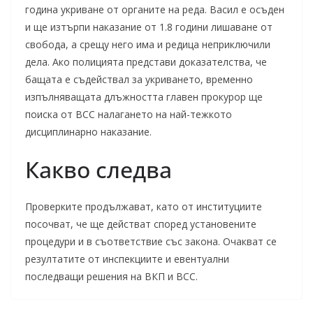
година укриване от органите на реда. Васил е осъден
и ще изтърпи наказание от 1.8 години лишаване от
свобода, а срещу него има и редица неприключили
дела. Ако полицията представи доказателства, че
бащата е съдействал за укриването, временно
изпълняващата длъжността главен прокурор ще
поиска от ВСС налагането на най-тежкото
дисциплинарно наказание.
Какво следва
Проверките продължават, като от институциите
посочват, че ще действат според установените
процедури и в съответствие със закона. Очакват се
резултатите от инспекциите и евентуални
последващи решения на ВКП и ВСС.