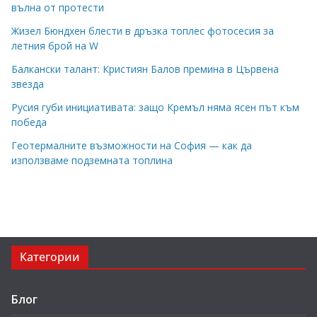
вълна от протести
Жизел Бюндхен блести в дръзка топлес фотосесия за
летния брой на W
Балкански талант: Кристиян Балов премина в Цървена
звезда
Русия губи инициативата: защо Кремъл няма ясен път към
победа
Геотермалните възможности на София — как да
използваме подземната топлина
Категории
Блог