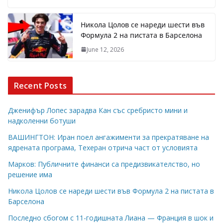
Никола Цолов се нареди шести във
Формула 2 на пистата в Барселона
June 12, 2026
Recent Posts
Дженифър Лопес зарадва Кан със сребристо мини и
надколенни ботуши
ВАШИНГТОН: Иран поел ангажименти за прекратяване на
ядрената програма, Техеран отрича част от условията
Марков: Публичните финанси са предизвикателство, но
решение има
Никола Цолов се нареди шести във Формула 2 на пистата в
Барселона
Последно сбогом с 11-годишната Лиана — Франция в шок и