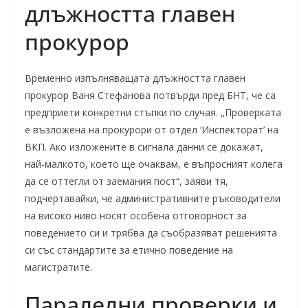
длъжността главен
прокурор
Временно изпълняващата длъжността главен
прокурор Ваня Стефанова потвърди пред БНТ, че са
предприети конкретни стъпки по случая. „Проверката
е възложена на прокурори от отдел ‘Инспекторат’ на
ВКП. Ако изложените в сигнала данни се докажат,
най-малкото, което ще очаквам, е въпросният колега
да се оттегли от заемания пост“, заяви тя,
подчертавайки, че административните ръководители
на високо ниво носят особена отговорност за
поведението си и трябва да съобразяват решенията
си със стандартите за етично поведение на
магистратите.
Паралелни проверки и