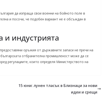
лгария да изпраща свои военни на бойното поле в
телна и посочи, че подобен вариант не е обсъждан в
а и индустрията
 предоставяни оръжия от държавните запаси не пречи на
т българската отбранителна промишленост може да се
оред регулациите, които определя Министерството на
15 юни: лунен тласък в Близнаци за нови
идеи и срещи