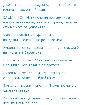
Дженифър Лопес зарадва Кан със сребристо
мини и надколенни ботуши
ВАШИНГТОН: Иран поел ангажименти за
прекратяване на ядрената програма, Техеран
отрича част от условията
Марков: Публичните финанси са
предизвикателство, но решение има
Никола Цолов се нареди шести във Формула 2
на пистата в Барселона
Последно сбогом с 11-годишната Лиана —
Франция в шок и вълна от протести
Жизел Бюндхен блести в дръзка топлес
фотосесия за летния брой на W
Балкански талант: Кристиян Балов премина в
Цървена звезда
Русия губи инициативата: защо Кремъл няма
ясен път към победа