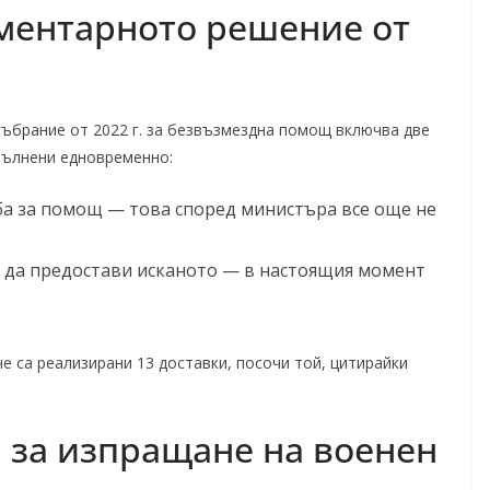
ментарното решение от
ъбрание от 2022 г. за безвъзмездна помощ включва две
пълнени едновременно:
а за помощ — това според министъра все още не
т да предостави исканото — в настоящия момент
че са реализирани 13 доставки, посочи той, цитирайки
 за изпращане на военен