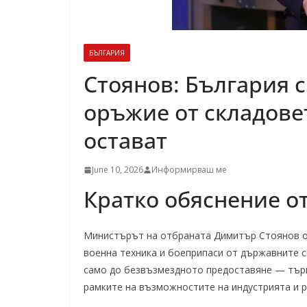
БЪЛГАРИЯ
Стоянов: България 
оръжие от складове
остават
June 10, 2026
Информирваш ме
Кратко обяснение о
Министърът на отбраната Димитър Стоянов об
военна техника и боеприпаси от държавните с
само до безвъзмездното предоставяне — търго
рамките на възможностите на индустрията и 