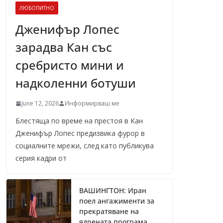
ЛЮБОПИТНО
Дженифър Лопес
зарадва Кан със
сребристо мини и
надколенни ботуши
June 12, 2026
Информирваш ме
Блестяща по време на престоя в Кан
Дженифър Лопес предизвика фурор в
социалните мрежи, след като публикува
серия кадри от
ВАШИНГТОН: Иран
поел ангажименти за
прекратяване на
ядрената програма,