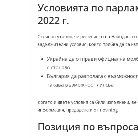
Условията по парла
2022 г.
Стоянов уточни, че решението на Народното с
задължителни условия, които трябва да са из
Украйна да отправи официална молб
е станало.
България да разполага с възможнос
такава възможност липсва.
Когато и двете условия са били изпълнени, ве
информация, предадена и от novini.bg.
Позиция по въпроса