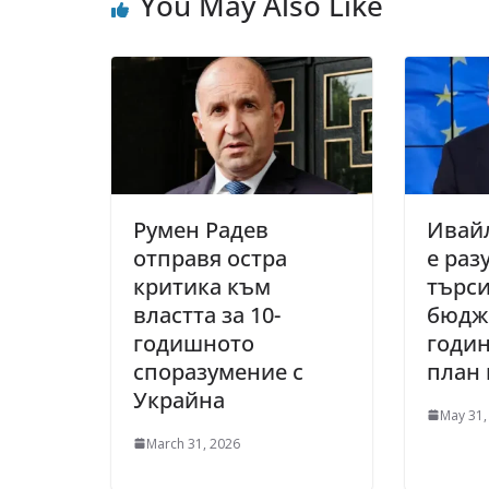
You May Also Like
Румен Радев
Ивай
отправя остра
е раз
критика към
търс
властта за 10-
бюдж
годишното
годин
споразумение с
план
Украйна
May 31,
March 31, 2026