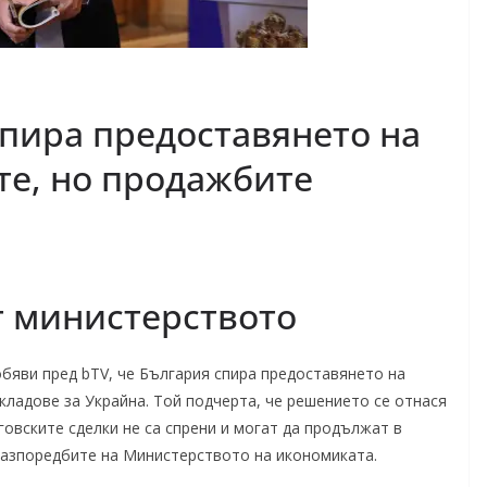
спира предоставянето на
те, но продажбите
т министерството
яви пред bTV, че България спира предоставянето на
кладове за Украйна. Той подчерта, че решението се отнася
вските сделки не са спрени и могат да продължат в
разпоредбите на Министерството на икономиката.