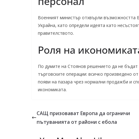
персонал
Военният министър отхвърли възможността Бъ
Украйна, като определи идеята като несъстоя
правителството.
Роля на икономикат
По думите на Стоянов решението да не бъдат
търговските операции: всичко произведено о
появи на пазара чрез нормални продажби и сп
икономиката.
САЩ призовават Европа да ограничи
пътуванията от райони с ебола