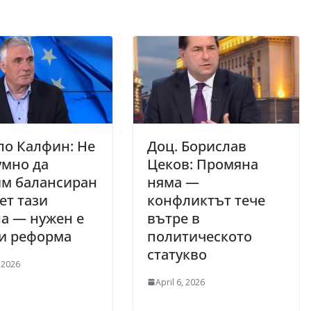
ло Калфин: Не
Доц. Борислав
умно да
Цеков: Промяна
им балансиран
няма —
ет тази
конфликтът тече
а — нужен е
вътре в
 и реформа
политическото
статукво
 2026
April 6, 2026