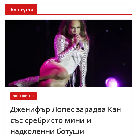
Последни
ЛЮБОПИТНО
Дженифър Лопес зарадва Кан
със сребристо мини и
надколенни ботуши