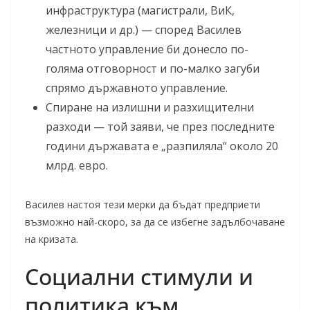
инфраструктура (магистрали, ВиК,
железници и др.) — според Василев
частното управление би донесло по-
голяма отговорност и по-малко загуби
спрямо държавното управление.
Спиране на излишни и разхищителни
разходи — той заяви, че през последните
години държавата е „разпиляла“ около 20
млрд. евро.
Василев настоя тези мерки да бъдат предприети
възможно най-скоро, за да се избегне задълбочаване
на кризата.
Социални стимули и
политика към