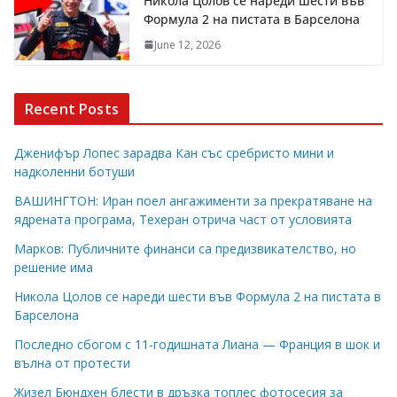
Никола Цолов се нареди шести във
Формула 2 на пистата в Барселона
June 12, 2026
Recent Posts
Дженифър Лопес зарадва Кан със сребристо мини и
надколенни ботуши
ВАШИНГТОН: Иран поел ангажименти за прекратяване на
ядрената програма, Техеран отрича част от условията
Марков: Публичните финанси са предизвикателство, но
решение има
Никола Цолов се нареди шести във Формула 2 на пистата в
Барселона
Последно сбогом с 11-годишната Лиана — Франция в шок и
вълна от протести
Жизел Бюндхен блести в дръзка топлес фотосесия за