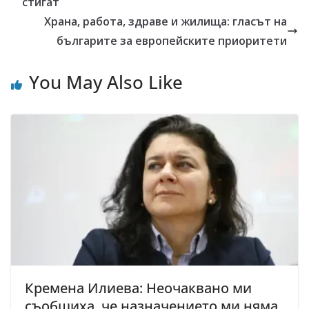
стигат
Храна, работа, здраве и жилища: гласът на
българите за европейските приоритети
You May Also Like
Кремена Илиева: Неочаквано ми
съобщиха, че назначението ми няма