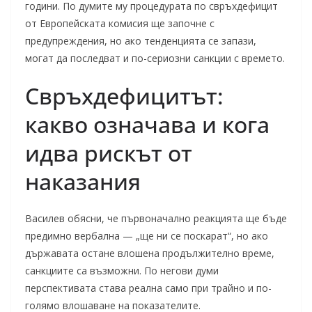
години. По думите му процедурата по свръхдефицит
от Европейската комисия ще започне с
предупреждения, но ако тенденцията се запази,
могат да последват и по-сериозни санкции с времето.
Свръхдефицитът:
какво означава и кога
идва рискът от
наказания
Василев обясни, че първоначално реакцията ще бъде
предимно вербална — „ще ни се поскарат“, но ако
държавата остане влошена продължително време,
санкциите са възможни. По негови думи
перспективата става реална само при трайно и по-
голямо влошаване на показателите.