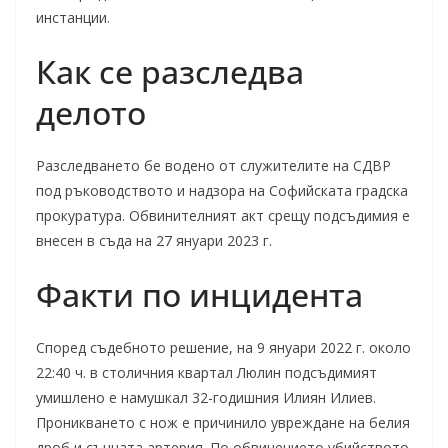
инстанции.
Как се разследва
делото
Разследването бе водено от служителите на СДВР
под ръководството и надзора на Софийската градска
прокуратура. Обвинителният акт срещу подсъдимия е
внесен в съда на 27 януари 2023 г.
Факти по инцидента
Според съдебното решение, на 9 януари 2022 г. около
22:40 ч. в столичния квартал Люлин подсъдимият
умишлено е намушкал 32-годишния Илиян Илиев.
Проникването с нож е причинило увреждане на белия
дроб и сънната артерия. По обвинението убийството