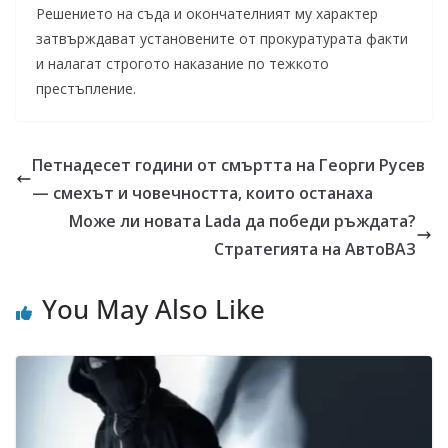
Решението на съда и окончателният му характер
затвърждават установените от прокуратурата факти
и налагат строгото наказание по тежкото
престъпление.
Петнадесет години от смъртта на Георги Русев
— смехът и човечността, които останаха
Може ли новата Lada да победи ръждата?
Стратегията на АвтоВАЗ
You May Also Like