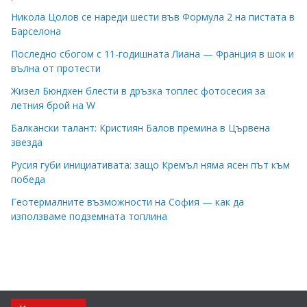
Никола Цолов се нареди шести във Формула 2 на пистата в
Барселона
Последно сбогом с 11-годишната Лиана — Франция в шок и
вълна от протести
Жизел Бюндхен блести в дръзка топлес фотосесия за
летния брой на W
Балкански талант: Кристиян Балов премина в Цървена
звезда
Русия губи инициативата: защо Кремъл няма ясен път към
победа
Геотермалните възможности на София — как да
използваме подземната топлина