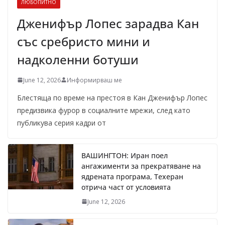
ЛЮБОПИТНО
Дженифър Лопес зарадва Кан
със сребристо мини и
надколенни ботуши
June 12, 2026
Информирваш ме
Блестяща по време на престоя в Кан Дженифър Лопес
предизвика фурор в социалните мрежи, след като
публикува серия кадри от
ВАШИНГТОН: Иран поел
ангажименти за прекратяване на
ядрената програма, Техеран
отрича част от условията
June 12, 2026