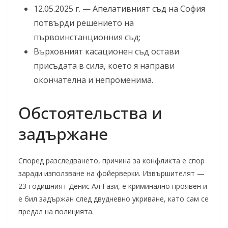
12.05.2025 г. — Апелативният съд на София
потвърди решението на
първоинстанционния съд;
Върховният касационен съд остави
присъдата в сила, което я направи
окончателна и непроменима.
Обстоятельства и
задържане
Според разследването, причина за конфликта е спор
заради използване на фойерверки. Извършителят —
23-годишният Денис Ал Гази, е криминално проявен и
е бил задържан след двудневно укриване, като сам се
предал на полицията.