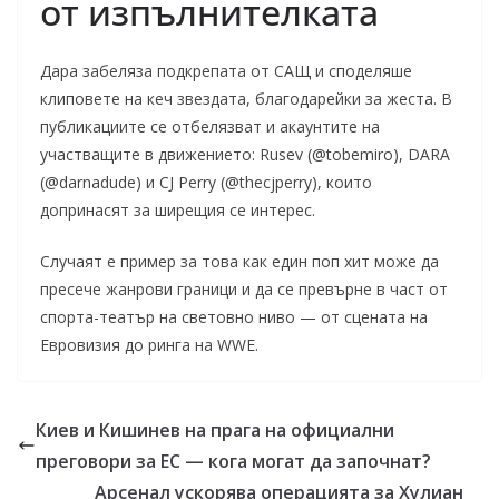
от изпълнителката
Дара забеляза подкрепата от САЩ и споделяше
клиповете на кеч звездата, благодарейки за жеста. В
публикациите се отбелязват и акаунтите на
участващите в движението: Rusev (@tobemiro), DARA
(@darnadude) и CJ Perry (@thecjperry), които
допринасят за ширещия се интерес.
Случаят е пример за това как един поп хит може да
пресече жанрови граници и да се превърне в част от
спорта-театър на световно ниво — от сцената на
Евровизия до ринга на WWE.
Киев и Кишинев на прага на официални
преговори за ЕС — кога могат да започнат?
Арсенал ускорява операцията за Хулиан