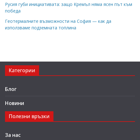
Русия губи инициативата: защо Кремъл няма ясен път към
победа
Геотермалните възможности на София — как да
използваме подземната топлина
Категории
Блог
Новини
Полезни връзки
За нас