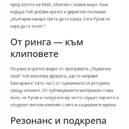
пред логото на RAW, облечен с новия мърч. Към
кадъра той добави кратко и директно послание:
„България накара света да го казва. Сега Русев ги
кара да го носят.“
От ринга — към
клиповете
По-рано в кратко видео от програмата „Първична
сила“ той използва фразата „ще го направя
Бангаранга“ като част от сценичната си реторика
срещу опонент. От публикуваните материали става
ясно, че Русев и съпругата му често слушат парчето и
споделят весели клипове с него в социалните мрежи.
Резонанс и подкрепа