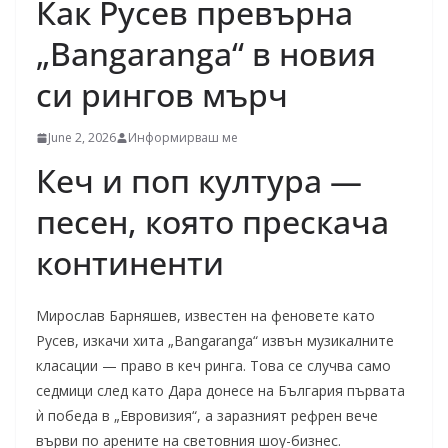
Как Русев превърна
„Bangaranga“ в новия
си рингов мърч
June 2, 2026
Информирваш ме
Кеч и поп култура —
песен, която прескача
континенти
Мирослав Барняшев, известен на феновете като
Русев, изкачи хита „Bangaranga“ извън музикалните
класации — право в кеч ринга. Това се случва само
седмици след като Дара донесе на България първата
ѝ победа в „Евровизия“, а заразният рефрен вече
върви по арените на световния шоу-бизнес.