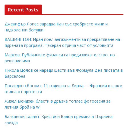
Recent Posts
Дженифър Лопес зарадва Кан със сребристо мини и
надколенни ботуши
ВАШИНГТОН: Иран поел ангажименти за прекратяване на
ядрената програма, Техеран отрича част от условията
Марков: Публичните финанси са предизвикателство, но
решение има
Никола Цолов се нареди шести във Формула 2 на пистата в
Барселона
Последно сбогом с 11-годишната Лиана — Франция в шок и
вълна от протести
Жизел Бюндхен блести в дръзка топлес фотосесия за
летния брой на W
Балкански талант: Кристиян Балов премина в Цървена
звезда