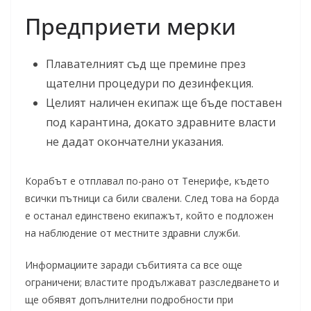
Предприети мерки
Плавателният съд ще премине през
щателни процедури по дезинфекция.
Целият наличен екипаж ще бъде поставен
под карантина, докато здравните власти
не дадат окончателни указания.
Корабът е отплавал по-рано от Тенерифе, където
всички пътници са били свалени. След това на борда
е останал единствено екипажът, който е подложен
на наблюдение от местните здравни служби.
Информациите заради събитията са все още
ограничени; властите продължават разследването и
ще обявят допълнителни подробности при