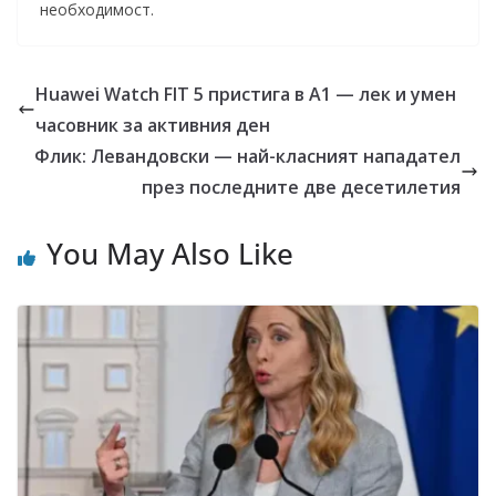
необходимост.
Huawei Watch FIT 5 пристига в A1 — лек и умен
часовник за активния ден
Флик: Левандовски — най-класният нападател
през последните две десетилетия
You May Also Like