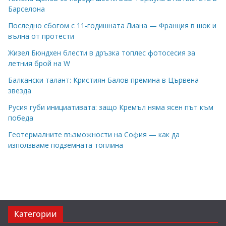
Барселона
Последно сбогом с 11-годишната Лиана — Франция в шок и
вълна от протести
Жизел Бюндхен блести в дръзка топлес фотосесия за
летния брой на W
Балкански талант: Кристиян Балов премина в Цървена
звезда
Русия губи инициативата: защо Кремъл няма ясен път към
победа
Геотермалните възможности на София — как да
използваме подземната топлина
Категории