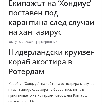
Екипажът на ‘Хондиус’
поставен под
карантина след случаи
на хантавирус
May 18, 2026
Информирваш ме
Нидерландски круизен
кораб акостира в
Ротердам
Корабът "Хондиус", на който са регистрирани случаи
на хантавирус сред хора на борда, пристигна в
пристанището на Ротердам, съобщава Ройтерс,
цитиран от БТА.