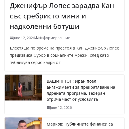
Дженифър Лопес зарадва Кан
със сребристо мини и
надколенни ботуши
June 12, 2026
Информирваш ме
Блестяща по време на престоя в Кан Дженифър Лопес
предизвика фурор в социалните мрежи, след като
публикува серия кадри от
ВАШИНГТОН: Иран поел
ангажименти за прекратяване на
ядрената програма, Техеран
отрича част от условията
June 12, 2026
Марков: Публичните финанси са