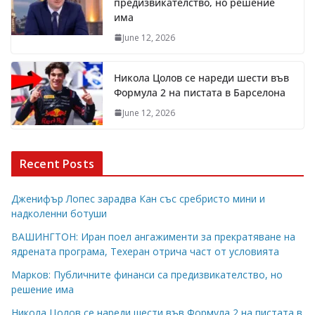
предизвикателство, но решение
има
June 12, 2026
Никола Цолов се нареди шести във
Формула 2 на пистата в Барселона
June 12, 2026
Recent Posts
Дженифър Лопес зарадва Кан със сребристо мини и
надколенни ботуши
ВАШИНГТОН: Иран поел ангажименти за прекратяване на
ядрената програма, Техеран отрича част от условията
Марков: Публичните финанси са предизвикателство, но
решение има
Никола Цолов се нареди шести във Формула 2 на пистата в