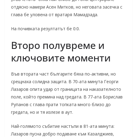
отдясно намери Асен Митков, но неговата засечка с
глава бе уловена от вратаря Мамадзада.
На почивката резултатът бе 0:0.
Второ полувреме и
ключовите моменти
Във втората част българите бяха по-активни, но
срещнаха солидна защита. В 70-ата минута Георги
Лазаров опита удар от границата на наказателното
поле, който премина над гредата. В 77-ата Борислав
Рупанов с глава прати топката много близо до
гредата, но и тя излезе в аут.
Най-голямото събитие настъпи в 81-ата минута:
Лазаров пусна добро подаване към Казалджиев,