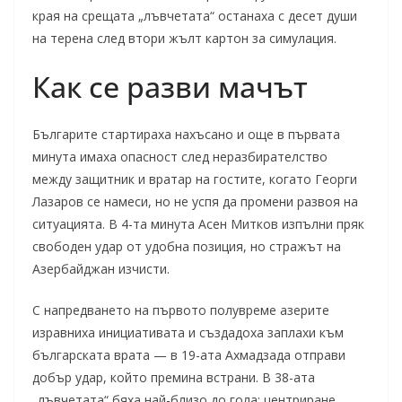
края на срещата „лъвчетата“ останаха с десет души
на терена след втори жълт картон за симулация.
Как се разви мачът
Българите стартираха нахъсано и още в първата
минута имаха опасност след неразбирателство
между защитник и вратар на гостите, когато Георги
Лазаров се намеси, но не успя да промени развоя на
ситуацията. В 4-та минута Асен Митков изпълни пряк
свободен удар от удобна позиция, но стражът на
Азербайджан изчисти.
С напредването на първото полувреме азерите
изравниха инициативата и създадоха заплахи към
българската врата — в 19-ата Ахмадзада отправи
добър удар, който премина встрани. В 38-ата
„лъвчетата“ бяха най-близо до гола: центриране