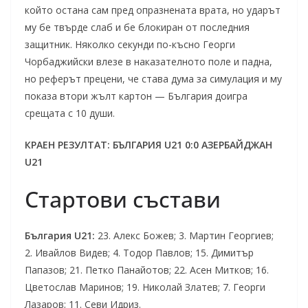
който остана сам пред опразнената врата, но ударът
му бе твърде слаб и бе блокиран от последния
защитник. Няколко секунди по-късно Георги
Чорбаджийски влезе в наказателното поле и падна,
но реферът прецени, че става дума за симулация и му
показа втори жълт картон — България доигра
срещата с 10 души.
КРАЕН РЕЗУЛТАТ: БЪЛГАРИЯ U21 0:0 АЗЕРБАЙДЖАН
U21
Стартови състави
България U21:
23. Алекс Божев; 3. Мартин Георгиев;
2. Ивайлов Видев; 4. Тодор Павлов; 15. Димитър
Папазов; 21. Петко Панайотов; 22. Асен Митков; 16.
Цветослав Маринов; 19. Николай Златев; 7. Георги
Лазаров; 11. Севи Идриз.