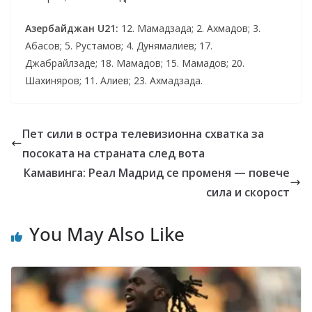
Азербайджан U21:
12. Мамадзада; 2. Ахмадов; 3.
Абасов; 5. Рустамов; 4. Дунямалиев; 17.
Джабрайлзаде; 18. Мамадов; 15. Мамадов; 20.
Шахиняров; 11. Алиев; 23. Ахмадзада.
Пет сили в остра телевизионна схватка за
посоката на страната след вота
Камавинга: Реал Мадрид се променя — повече
сила и скорост
You May Also Like