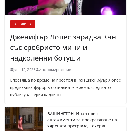
ЛЮБОПИТНО
Дженифър Лопес зарадва Кан
със сребристо мини и
надколенни ботуши
June 12, 2026
Информирваш ме
Блестяща по време на престоя в Кан Дженифър Лопес
предизвика фурор в социалните мрежи, след като
публикува серия кадри от
ВАШИНГТОН: Иран поел
ангажименти за прекратяване на
ядрената програма, Техеран