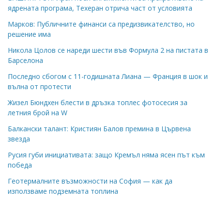
ядрената програма, Техеран отрича част от условията
Марков: Публичните финанси са предизвикателство, но
решение има
Никола Цолов се нареди шести във Формула 2 на пистата в
Барселона
Последно сбогом с 11-годишната Лиана — Франция в шок и
вълна от протести
Жизел Бюндхен блести в дръзка топлес фотосесия за
летния брой на W
Балкански талант: Кристиян Балов премина в Цървена
звезда
Русия губи инициативата: защо Кремъл няма ясен път към
победа
Геотермалните възможности на София — как да
използваме подземната топлина