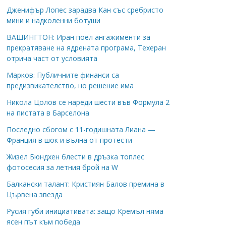
Дженифър Лопес зарадва Кан със сребристо
мини и надколенни ботуши
ВАШИНГТОН: Иран поел ангажименти за
прекратяване на ядрената програма, Техеран
отрича част от условията
Марков: Публичните финанси са
предизвикателство, но решение има
Никола Цолов се нареди шести във Формула 2
на пистата в Барселона
Последно сбогом с 11-годишната Лиана —
Франция в шок и вълна от протести
Жизел Бюндхен блести в дръзка топлес
фотосесия за летния брой на W
Балкански талант: Кристиян Балов премина в
Цървена звезда
Русия губи инициативата: защо Кремъл няма
ясен път към победа