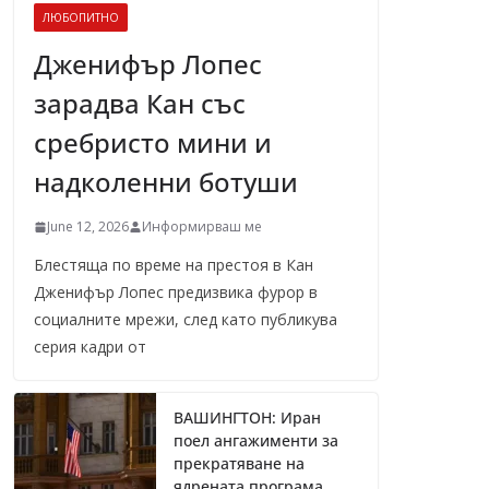
ЛЮБОПИТНО
Дженифър Лопес
зарадва Кан със
сребристо мини и
надколенни ботуши
June 12, 2026
Информирваш ме
Блестяща по време на престоя в Кан
Дженифър Лопес предизвика фурор в
социалните мрежи, след като публикува
серия кадри от
ВАШИНГТОН: Иран
поел ангажименти за
прекратяване на
ядрената програма,