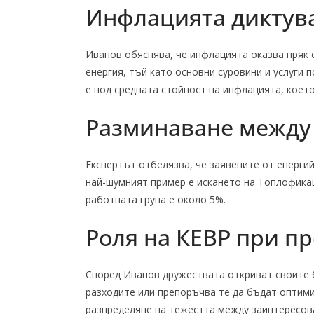
Инфлацията диктув
Иванов обяснява, че инфлацията оказва пряк 
енергия, тъй като основни суровини и услуги
е под средната стойност на инфлацията, коет
Разминаване между
Експертът отбелязва, че заявените от енерги
най-шумният пример е искането на Топлофика
работната група е около 5%.
Роля на КЕВР при пр
Според Иванов дружествата откриват своите б
разходите или препоръчва те да бъдат оптими
разпределяне на тежестта между заинтересов