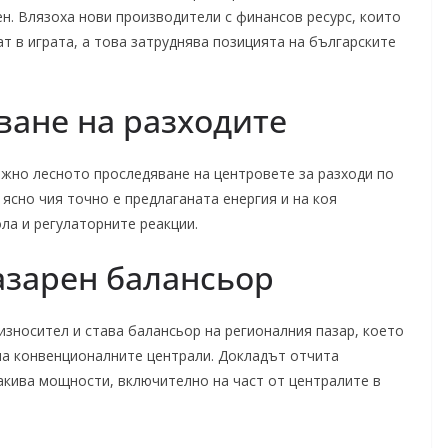
ен. Влязоха нови производители с финансов ресурс, които
ат в играта, а това затруднява позицията на българските
ване на разходите
жно лесното проследяване на центровете за разходи по
 ясно чия точно е предлаганата енергия и на коя
ла и регулаторните реакции.
азарен балансьор
износител и става балансьор на регионалния пазар, което
на конвенционалните централи. Докладът отчита
акива мощности, включително на част от централите в