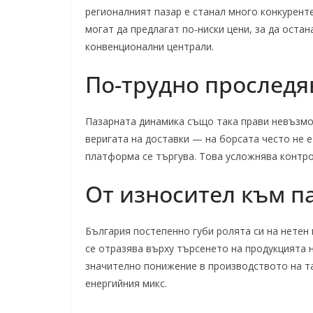
регионалният пазар е станал много конкурент
могат да предлагат по-ниски цени, за да остан
конвенционални централи.
По-трудно проследя
Пазарната динамика също така прави невъзмо
веригата на доставки — на борсата често не е
платформа се търгува. Това усложнява контро
От износител към п
България постепенно губи ролята си на нетен 
се отразява върху търсенето на продукцията 
значително понижение в производството на т
енергийния микс.