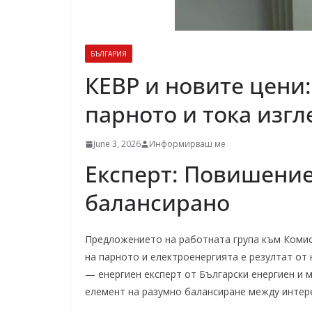
БЪЛГАРИЯ
КЕВР и новите цени
парното и тока изг
June 3, 2026
Информирваш ме
Експерт: Повишение
балансирано
Предложението на работната група към Комиси
на парното и електроенергията е резултат от
— енергиен експерт от Български енергиен и 
елемент на разумно балансиране между интере