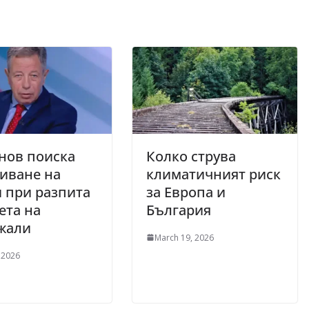
нов поиска
Колко струва
иване на
климатичният риск
 при разпита
за Европа и
ета на
България
жали
March 19, 2026
 2026