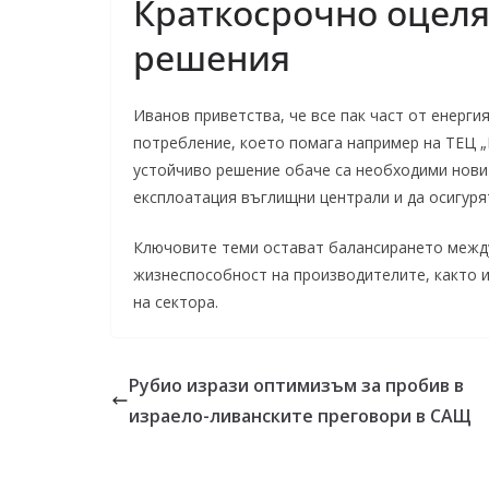
Краткосрочно оцеля
решения
Иванов приветства, че все пак част от енерг
потребление, което помага например на ТЕЦ „
устойчиво решение обаче са необходими нови
експлоатация въглищни централи и да осигуря
Ключовите теми остават балансирането между
жизнеспособност на производителите, както 
на сектора.
Рубио изрази оптимизъм за пробив в
израело-ливанските преговори в САЩ