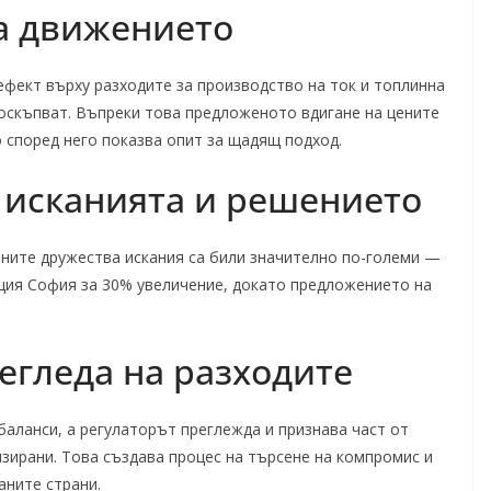
а движението
ефект върху разходите за производство на ток и топлинна
 поскъпват. Въпреки това предложеното вдигане на цените
о според него показва опит за щадящ подход.
 исканията и решението
йните дружества искания са били значително по-големи —
ция София за 30% увеличение, докато предложението на
егледа на разходите
аланси, а регулаторът преглежда и признава част от
зирани. Това създава процес на търсене на компромис и
аните страни.