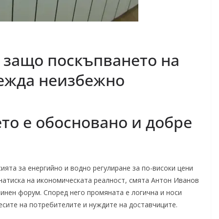
: защо поскъпването на
лежда неизбежно
то е обосновано и добре
ята за енергийно и водно регулиране за по-високи цени
 натискa на икономическата реалност, смята Антон Иванов
минен форум. Според него промяната е логична и носи
сите на потребителите и нуждите на доставчиците.