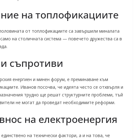
яние на топлофикациите
д половината от топлофикациите са завършили миналата
м само на столичната система — повечето дружества са в
ада.
и съпротиви
рския енергиен и минен форум, е преминаване към
кациите. Иванов посочва, че идеята често се отхвърля и
азначения трудно ще решат структурните проблеми, тъй
авители не могат да проведат необходимите реформи.
внос на електроенергия
 единствено на технически фактори, а и на това, че