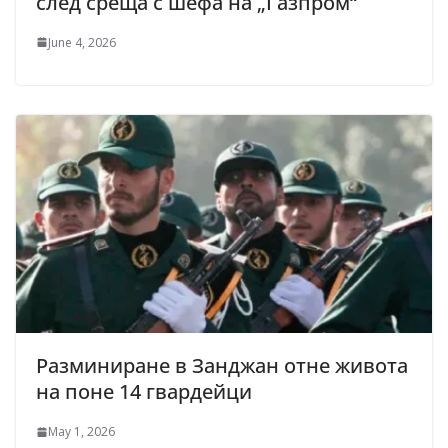
след среща с шефа на „Газпром“
June 4, 2026
Разминиране в Занджан отне живота
на поне 14 гвардейци
May 1, 2026