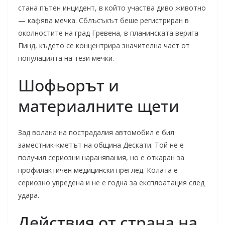
стана пътен инцидент, в който участва диво животно
— кафява мечка. Сблъсъкът беше регистриран в
околностите на град Гревена, в планинската верига
Пинд, където се концентрира значителна част от
популацията на тези мечки.
Шофьорът и
материалните щети
Зад волана на пострадалия автомобил е бил
заместник-кметът на община Дескати. Той не е
получил сериозни наранявания, но е откаран за
профилактичен медицински преглед. Колата е
сериозно увредена и не е годна за експлоатация след
удара.
Действия от страна на