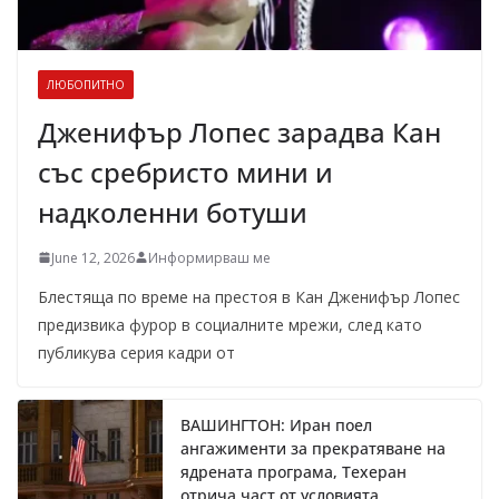
ЛЮБОПИТНО
Дженифър Лопес зарадва Кан
със сребристо мини и
надколенни ботуши
June 12, 2026
Информирваш ме
Блестяща по време на престоя в Кан Дженифър Лопес
предизвика фурор в социалните мрежи, след като
публикува серия кадри от
ВАШИНГТОН: Иран поел
ангажименти за прекратяване на
ядрената програма, Техеран
отрича част от условията