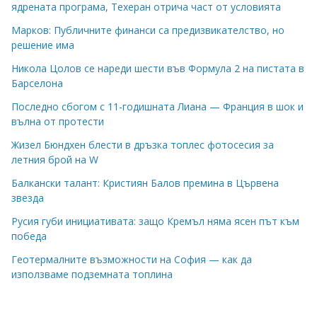
ядрената програма, Техеран отрича част от условията
Марков: Публичните финанси са предизвикателство, но
решение има
Никола Цолов се нареди шести във Формула 2 на пистата в
Барселона
Последно сбогом с 11-годишната Лиана — Франция в шок и
вълна от протести
Жизел Бюндхен блести в дръзка топлес фотосесия за
летния брой на W
Балкански талант: Кристиян Балов премина в Цървена
звезда
Русия губи инициативата: защо Кремъл няма ясен път към
победа
Геотермалните възможности на София — как да
използваме подземната топлина