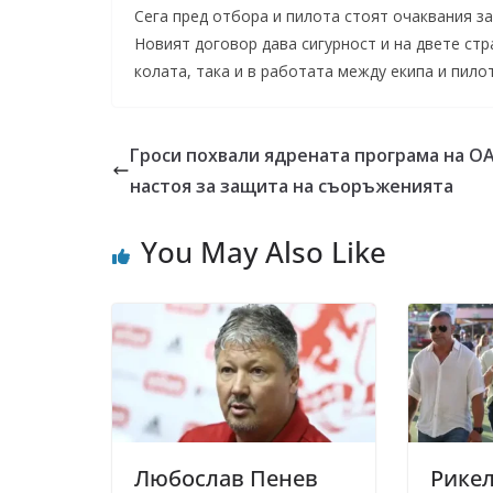
Сега пред отбора и пилота стоят очаквания з
Новият договор дава сигурност и на двете ст
колата, така и в работата между екипа и пило
Гроси похвали ядрената програма на ОА
настоя за защита на съоръженията
You May Also Like
Любослав Пенев
Рикел