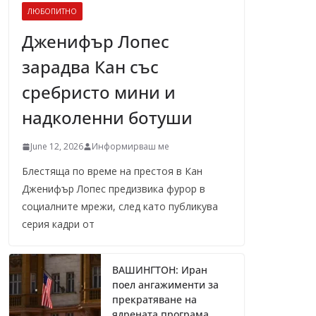
ЛЮБОПИТНО
Дженифър Лопес
зарадва Кан със
сребристо мини и
надколенни ботуши
June 12, 2026
Информирваш ме
Блестяща по време на престоя в Кан
Дженифър Лопес предизвика фурор в
социалните мрежи, след като публикува
серия кадри от
ВАШИНГТОН: Иран
поел ангажименти за
прекратяване на
ядрената програма,