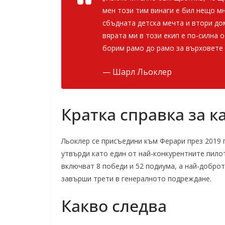
мен този тим винаги е бил нещо м
сбъдната детска мечта и втори до
вярата ми в този екип е по-силна 
борим рамо до рамо за върховете 
— Шарл Льоклер
Кратка справка за к
Льоклер се присъедини към Ферари през 2019 г
утвърди като един от най-конкурентните пило
включват 8 победи и 52 подиума, а най-доброт
завърши трети в генералното подреждане.
Какво следва