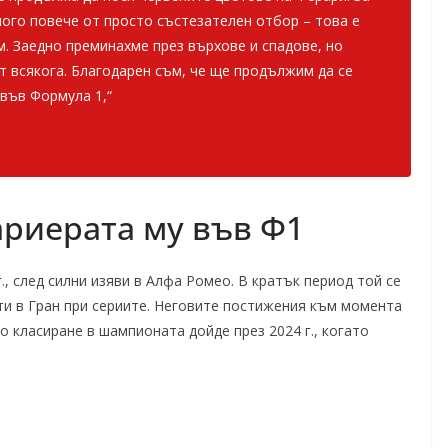
ного повече от просто състезателен отбор – това е
м. Заедно преминахме през върхове и спадове, но
от всякога. Благодарен съм, че ще продължим да се
във Формула 1,“
ариерата му във Ф1
., след силни изяви в Алфа Ромео. В кратък период той се
ти в Гран при сериите. Неговите постижения към момента
о класиране в шампионата дойде през 2024 г., когато