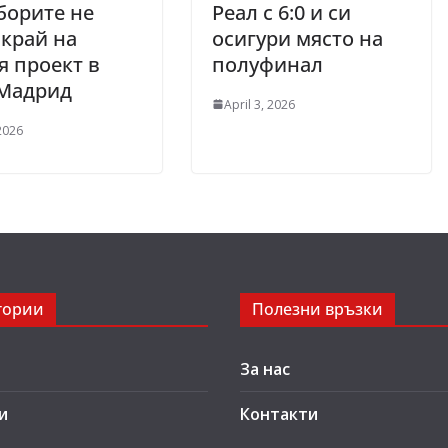
борите не
Реал с 6:0 и си
 край на
осигури място на
 проект в
полуфинал
 Мадрид
April 3, 2026
 2026
гории
Полезни връзки
За нас
и
Контакти