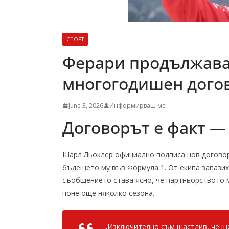
СПОРТ
Ферари продължава 
многогодишен догов
June 3, 2026
Информирваш ме
Договорът е факт —
Шарл Льоклер официално подписа нов договор 
бъдещето му във Формула 1. От екипа запазих
съобщението става ясно, че партньорството 
поне още няколко сезона.
„Изключително съм щастлив, че ще