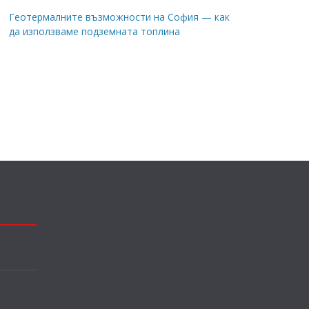
Геотермалните възможности на София — как
да използваме подземната топлина