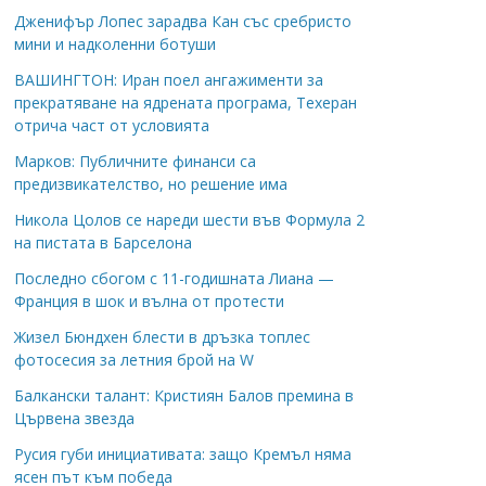
Дженифър Лопес зарадва Кан със сребристо
мини и надколенни ботуши
ВАШИНГТОН: Иран поел ангажименти за
прекратяване на ядрената програма, Техеран
отрича част от условията
Марков: Публичните финанси са
предизвикателство, но решение има
Никола Цолов се нареди шести във Формула 2
на пистата в Барселона
Последно сбогом с 11-годишната Лиана —
Франция в шок и вълна от протести
Жизел Бюндхен блести в дръзка топлес
фотосесия за летния брой на W
Балкански талант: Кристиян Балов премина в
Цървена звезда
Русия губи инициативата: защо Кремъл няма
ясен път към победа