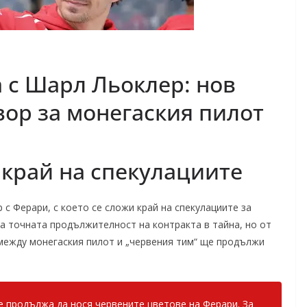
с Шарл Льоклер: нов
ор за монегаския пилот
 край на спекулациите
с Ферари, с което се сложи край на спекулациите за
а точната продължителност на контракта в тайна, но от
между монегаския пилот и „червения тим“ ще продължи
 продължа да нося червените цветове на Ферари. За