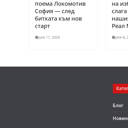
поема Локомотив
на из
София — след
слага
битката към нов
нашия
старт
Реал
June 11, 2026
June 8,
Кате
Блог
Новин