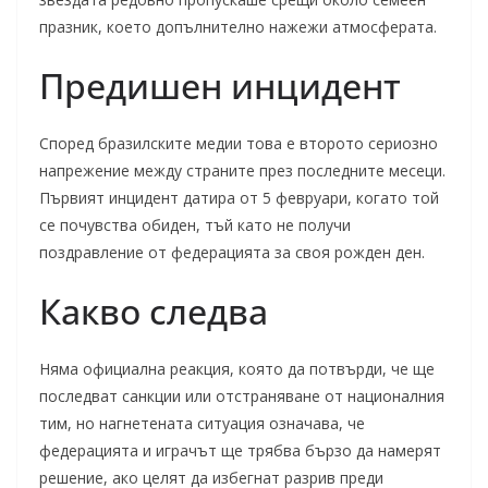
празник, което допълнително нажежи атмосферата.
Предишен инцидент
Според бразилските медии това е второто сериозно
напрежение между страните през последните месеци.
Първият инцидент датира от 5 февруари, когато той
се почувства обиден, тъй като не получи
поздравление от федерацията за своя рожден ден.
Какво следва
Няма официална реакция, която да потвърди, че ще
последват санкции или отстраняване от националния
тим, но нагнетената ситуация означава, че
федерацията и играчът ще трябва бързо да намерят
решение, ако целят да избегнат разрив преди