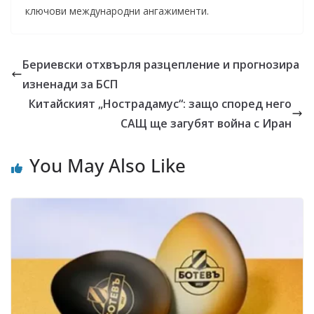
ключови международни ангажименти.
Бериевски отхвърля разцепление и прогнозира
изненади за БСП
Китайският „Нострадамус“: защо според него
САЩ ще загубят война с Иран
You May Also Like