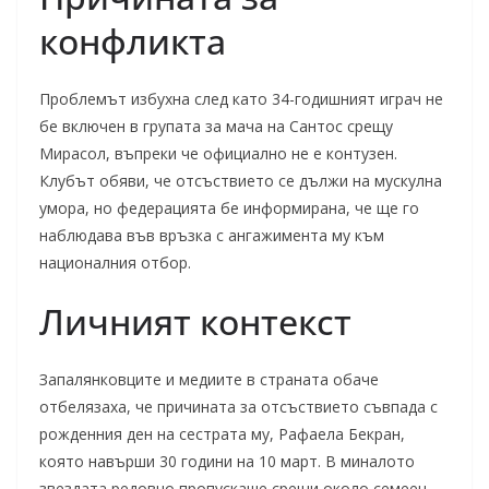
конфликтa
Проблемът избухна след като 34-годишният играч не
бе включен в групата за мача на Сантос срещу
Мирасол, въпреки че официално не е контузен.
Клубът обяви, че отсъствието се дължи на мускулна
умора, но федерацията бе информирана, че ще го
наблюдава във връзка с ангажимента му към
националния отбор.
Личният контекст
Запалянковците и медиите в страната обаче
отбелязаха, че причината за отсъствието съвпада с
рожденния ден на сестрата му, Рафаела Бекран,
която навърши 30 години на 10 март. В миналото
звездата редовно пропускаше срещи около семеен