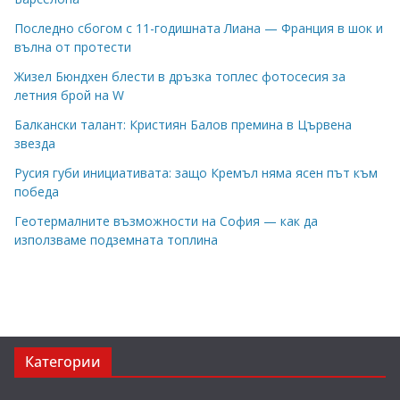
Последно сбогом с 11-годишната Лиана — Франция в шок и
вълна от протести
Жизел Бюндхен блести в дръзка топлес фотосесия за
летния брой на W
Балкански талант: Кристиян Балов премина в Цървена
звезда
Русия губи инициативата: защо Кремъл няма ясен път към
победа
Геотермалните възможности на София — как да
използваме подземната топлина
Категории