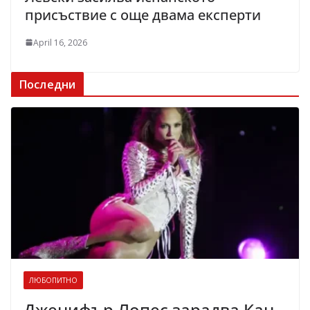
присъствие с още двама експерти
April 16, 2026
Последни
ЛЮБОПИТНО
Дженифър Лопес зарадва Кан