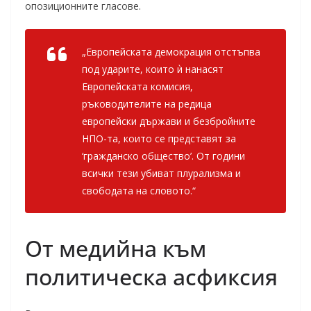
опозиционните гласове.
„Европейската демокрация отстъпва
под ударите, които ѝ нанасят
Европейската комисия,
ръководителите на редица
европейски държави и безбройните
НПО-та, които се представят за
‘гражданско общество’. От години
всички тези убиват плурализма и
свободата на словото.“
От медийна към
политическа асфиксия