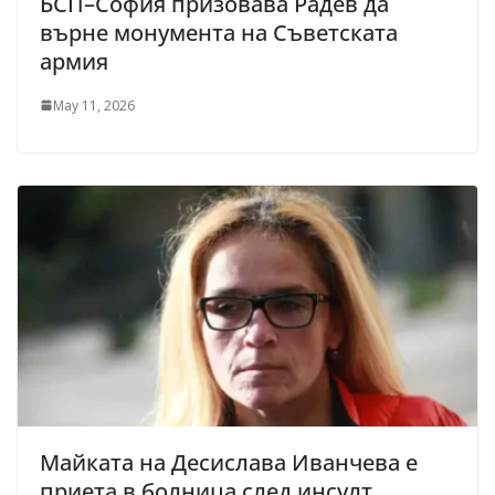
БСП–София призовава Радев да
върне монумента на Съветската
армия
May 11, 2026
Майката на Десислава Иванчева е
приета в болница след инсулт