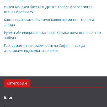
Жизел Бюндхен блести в дръзка топлес фотосесия за
летния брой на W
Балкански талант: Кристиян Балов премина в Цървена
звезда
Русия губи инициативата: защо Кремъл няма ясен път към
победа
Геотермалните възможности на София — как да
използваме подземната топлина
Категории
Блог