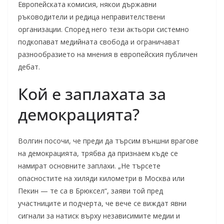
Европейската комисия, някои държавни
ръководители и редица неправителствени
организации. Според него тези актьори системно
подкопават медийната свобода и ограничават
разнообразието на мнения в европейския публичен
дебат.
Кой е заплахата за
демокрацията?
Волгин посочи, че преди да търсим външни врагове
на демокрацията, трябва да признаем къде се
намират основните заплахи. „Не търсете
опасностите на хиляди километри в Москва или
Пекин — те са в Брюксел“, заяви той пред
участниците и подчерта, че вече се виждат явни
сигнали за натиск върху независимите медии и