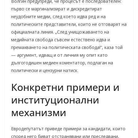
Волгин предупреди, че процесът е последователен:
първо се маргинализират и дискредитират
неудобните медии, след което идва ред и на
политическите представители, които не отговарят на
официалната линия. „След унищожаването на
медийната свобода съвсем естествено идва и
премахването на политическата свобода!“, каза той
— аргумент, идващ и от личния му опит като
дългогодишен медиен коментатор, подлаган на
политически и цензурни натиск.
Конкретни примери и
институционални
механизми
Евродепутатът приведе примери за кандидати, които
според него биват отстранявани или преследвани,