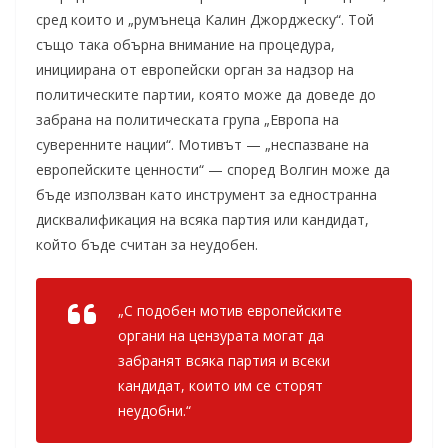
сред които и „румънеца Калин Джорджеску“. Той
също така обърна внимание на процедура,
инициирана от европейски орган за надзор на
политическите партии, която може да доведе до
забрана на политическата група „Европа на
суверенните нации“. Мотивът — „неспазване на
европейските ценности“ — според Волгин може да
бъде използван като инструмент за едностранна
дисквалификация на всяка партия или кандидат,
който бъде считан за неудобен.
„С подобен мотив европейските
органи на цензурата могат да
забранят всяка партия и всеки
кандидат, които им се сторят
неудобни.“