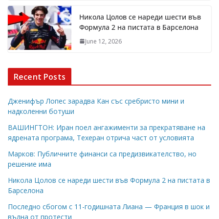
Никола Цолов се нареди шести във
Формула 2 на пистата в Барселона
June 12, 2026
Recent Posts
Дженифър Лопес зарадва Кан със сребристо мини и
надколенни ботуши
ВАШИНГТОН: Иран поел ангажименти за прекратяване на
ядрената програма, Техеран отрича част от условията
Марков: Публичните финанси са предизвикателство, но
решение има
Никола Цолов се нареди шести във Формула 2 на пистата в
Барселона
Последно сбогом с 11-годишната Лиана — Франция в шок и
вълна от протести