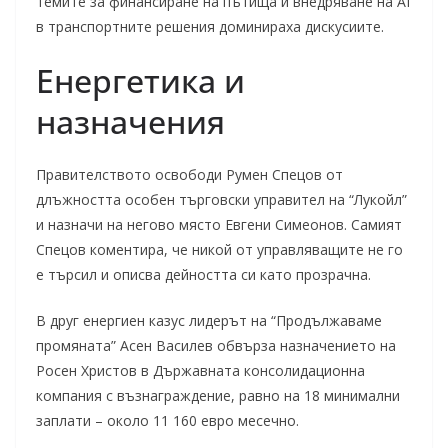
темите за финансиране на пътища и внедряване на AI
в транспортните решения доминираха дискусиите.
Енергетика и
назначения
Правителството освободи Румен Спецов от
длъжността особен търговски управител на “Лукойл”
и назначи на негово място Евгени Симеонов. Самият
Спецов коментира, че никой от управляващите не го
е търсил и описва дейността си като прозрачна.
В друг енергиен казус лидерът на “Продължаваме
промяната” Асен Василев обвърза назначението на
Росен Христов в Държавната консолидационна
компания с възнаграждение, равно на 18 минимални
заплати – около 11 160 евро месечно.