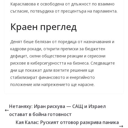
Караславова е освободена от длъжност по взаимно
съгласие, потвърдиха от пресцентъра на парламента.
Краен преглед
Денят беше белязан от поредица от назначавания и
кадрови рокади, открити преписки за бюджетен
дефицит, силни обществени реакции и сериозни
рискове в киберсигурността на бизнеса. Следващите
дни ще покажат дали взетите решения ще
стабилизират финансовото и енергийното
положение или напрежението ще нарасне.
Нетаняху: Иран рискува — САЩ и Израел
остават в бойна готовност
Кая Калас: Руският отговор разкрива паника