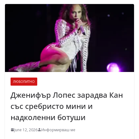
ЛЮБОПИТНО
Дженифър Лопес зарадва Кан
със сребристо мини и
надколенни ботуши
June 12, 2026
Информирваш ме