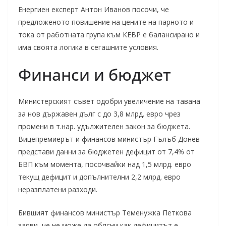
Енергиен експерт Антон Иванов посочи, че
предложеното повишение на цените на парното и
тока от работната група към КЕВР е балансирано и
има своята логика в сегашните условия.
Финанси и бюджет
Министерският съвет одобри увеличение на тавана
за нов държавен дълг с до 3,8 млрд. евро чрез
промени в т.нар. удължителен закон за бюджета.
Вицепремиерът и финансов министър Гълъб Донев
представи данни за бюджетен дефицит от 7,4% от
БВП към момента, посочвайки над 1,5 млрд. евро
текущ дефицит и допълнителни 2,2 млрд. евро
неразплатени разходи.
Бившият финансов министър Теменужка Петкова
заяви, че не може да обясни как дефицитът е