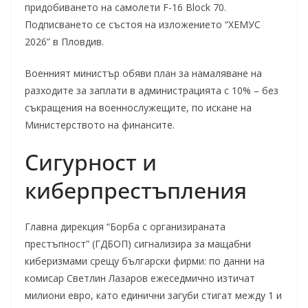
придобиването на самолети F-16 Block 70.
Подписването се състоя на изложението “ХЕМУС
2026” в Пловдив.
Военният министър обяви план за намаляване на
разходите за заплати в администрацията с 10% – без
съкращения на военнослужещите, по искане на
Министерството на финансите.
Сигурност и
киберпрестъпления
Главна дирекция “Борба с организираната
престъпност” (ГДБОП) сигнализира за мащабни
киберизмами срещу български фирми: по данни на
комисар Светлин Лазаров ежеседмично изтичат
милиони евро, като единични загуби стигат между 1 и