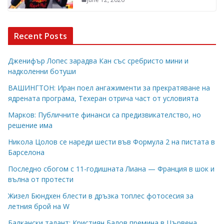
Recent Posts
Дженифър Лопес зарадва Кан със сребристо мини и
надколенни ботуши
ВАШИНГТОН: Иран поел ангажименти за прекратяване на
ядрената програма, Техеран отрича част от условията
Марков: Публичните финанси са предизвикателство, но
решение има
Никола Цолов се нареди шести във Формула 2 на пистата в
Барселона
Последно сбогом с 11-годишната Лиана — Франция в шок и
вълна от протести
Жизел Бюндхен блести в дръзка топлес фотосесия за
летния брой на W
Балкански талант: Кристиян Балов премина в Цървена