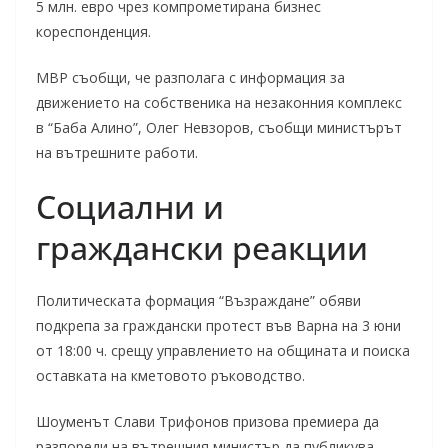
5 млн. евро чрез компрометирана бизнес
кореспонденция.
МВР съобщи, че разполага с информация за
движението на собственика на незаконния комплекс
в “Баба Алино”, Олег Невзоров, съобщи министърът
на вътрешните работи.
Социални и
граждански реакции
Политическата формация “Възраждане” обяви
подкрепа за граждански протест във Варна на 3 юни
от 18:00 ч. срещу управлението на общината и поиска
оставката на кметовото ръководство.
Шоуменът Слави Трифонов призова премиера да
разпореди на вътрешния министър да публикува