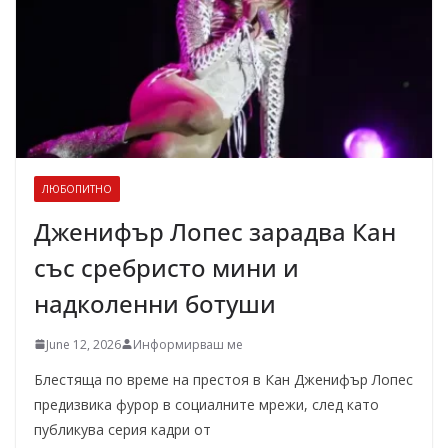
ЛЮБОПИТНО
Дженифър Лопес зарадва Кан
със сребристо мини и
надколенни ботуши
June 12, 2026
Информирваш ме
Блестяща по време на престоя в Кан Дженифър Лопес
предизвика фурор в социалните мрежи, след като
публикува серия кадри от