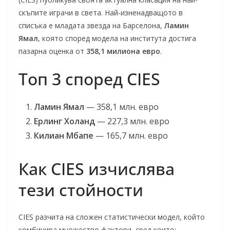
скъпите играчи в света. Най-изненадващото в
списъка е младата звезда на Барселона,
Ламин
Ямал
, която според модела на института достига
пазарна оценка от
358,1 милиона евро
.
Топ 3 според CIES
Ламин Ямал
— 358,1 млн. евро
Ерлинг Холанд
— 227,3 млн. евро
Килиан Мбапе
— 165,7 млн. евро
Как CIES изчислява
тези стойности
CIES разчита на сложен статистически модел, който
комбинира множество фактори, сред които: