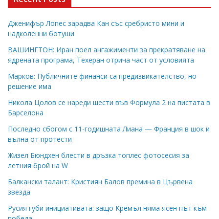
Дженифър Лопес зарадва Кан със сребристо мини и
надколенни ботуши
ВАШИНГТОН: Иран поел ангажименти за прекратяване на
ядрената програма, Техеран отрича част от условията
Марков: Публичните финанси са предизвикателство, но
решение има
Никола Цолов се нареди шести във Формула 2 на пистата в
Барселона
Последно сбогом с 11-годишната Лиана — Франция в шок и
вълна от протести
Жизел Бюндхен блести в дръзка топлес фотосесия за
летния брой на W
Балкански талант: Кристиян Балов премина в Цървена
звезда
Русия губи инициативата: защо Кремъл няма ясен път към
победа