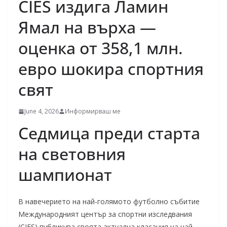
CIES издига Ламин
Ямал на върха —
оценка от 358,1 млн.
евро шокира спортния
свят
June 4, 2026
Информирваш ме
Седмица преди старта
на световния
шампионат
В навечерието на най-голямото футболно събитие
Международният център за спортни изследвания
(CIES) публикува своята актуална класация на най-