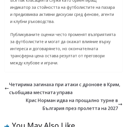
Все пак класацията служи като ориентиращ
индикатор за стойността на футболистите на пазара
и предизвиква активни дискусии сред фенове, агенти
и клубни ръководства.
Публикуваните оценки често променят възприятията
за футболистите и могат да окажат влияние върху
интереса и договарянето, но окончателната
трансферна цена остава резултат от преговори
между клубове и играчи.
Четирима загинаха при атаки с дронове в Крим,
съобщава местната управа
Крис Норман идва на прощално турне в
България през пролетта на 2027
You May Also Like