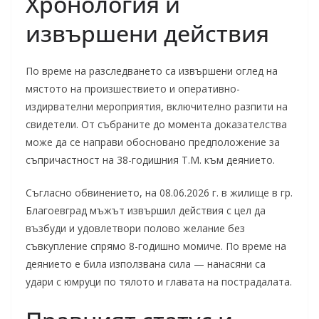
Хронология и
извършени действия
По време на разследването са извършени оглед на
мястото на произшествието и оперативно-
издирвателни мероприятия, включително разпити на
свидетели. От събраните до момента доказателства
може да се направи обосновано предположение за
съпричастност на 38-годишния Т.М. към деянието.
Съгласно обвинението, на 08.06.2026 г. в жилище в гр.
Благоевград мъжът извършил действия с цел да
възбуди и удовлетвори полово желание без
съвкупление спрямо 8-годишно момиче. По време на
деянието е била използвана сила — нанасяни са
удари с юмруци по тялото и главата на пострадалата.