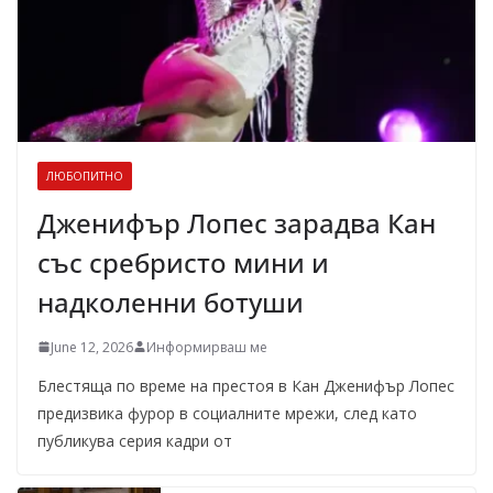
ЛЮБОПИТНО
Дженифър Лопес зарадва Кан
със сребристо мини и
надколенни ботуши
June 12, 2026
Информирваш ме
Блестяща по време на престоя в Кан Дженифър Лопес
предизвика фурор в социалните мрежи, след като
публикува серия кадри от