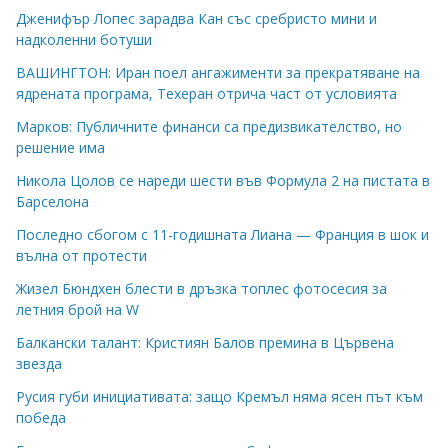
Дженифър Лопес зарадва Кан със сребристо мини и
надколенни ботуши
ВАШИНГТОН: Иран поел ангажименти за прекратяване на
ядрената програма, Техеран отрича част от условията
Марков: Публичните финанси са предизвикателство, но
решение има
Никола Цолов се нареди шести във Формула 2 на пистата в
Барселона
Последно сбогом с 11-годишната Лиана — Франция в шок и
вълна от протести
Жизел Бюндхен блести в дръзка топлес фотосесия за
летния брой на W
Балкански талант: Кристиян Балов премина в Цървена
звезда
Русия губи инициативата: защо Кремъл няма ясен път към
победа