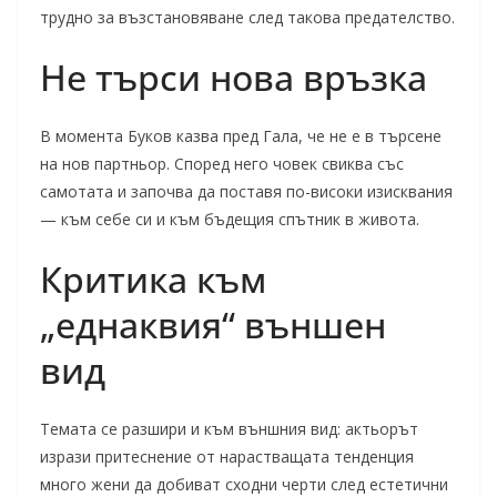
трудно за възстановяване след такова предателство.
Не търси нова връзка
В момента Буков казва пред Гала, че не е в търсене
на нов партньор. Според него човек свиква със
самотата и започва да поставя по-високи изисквания
— към себе си и към бъдещия спътник в живота.
Критика към
„еднаквия“ външен
вид
Темата се разшири и към външния вид: актьорът
изрази притеснение от нарастващата тенденция
много жени да добиват сходни черти след естетични