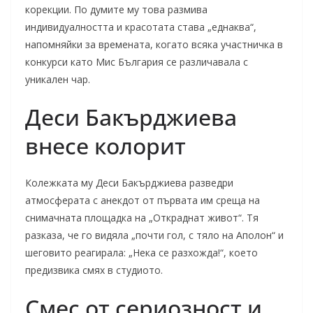
корекции. По думите му това размива
индивидуалността и красотата става „еднаква“,
напомняйки за времената, когато всяка участничка в
конкурси като Мис България се различавала с
уникален чар.
Деси Бакърджиева
внесе колорит
Колежката му Деси Бакърджиева разведри
атмосферата с анекдот от първата им среща на
снимачната площадка на „Откраднат живот“. Тя
разказа, че го видяла „почти гол, с тяло на Аполон“ и
шеговито реагирала: „Нека се разхожда!“, което
предизвика смях в студиото.
Смес от сериозност и