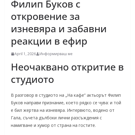
Филип Буков с
откровение за
изневяра и забавни
реакции в ефир
April 1, 2026
Информирваш ме
Неочаквано откритие в
студиото
В разговор в студиото на „На кафе“ актьорът Филип
Буков направи признание, което рядко се чува: и той
е бил жертва на изневяра. Интервюто, водено от
Гала, съчета дълбоки лични разсъждения с
намигване и хумор от страна на гостите.