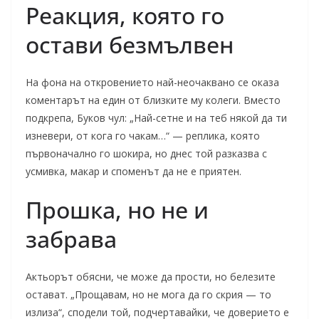
Реакция, която го
остави безмълвен
На фона на откровението най-неочаквано се оказа
коментарът на един от близките му колеги. Вместо
подкрепа, Буков чул: „Най-сетне и на теб някой да ти
изневери, от кога го чакам…“ — реплика, която
първоначално го шокира, но днес той разказва с
усмивка, макар и споменът да не е приятен.
Прошка, но не и
забрава
Актьорът обясни, че може да прости, но белезите
остават. „Прощавам, но не мога да го скрия — то
излиза“, сподели той, подчертавайки, че доверието е