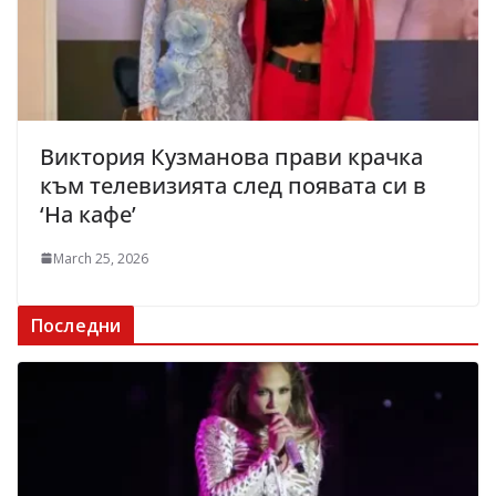
Виктория Кузманова прави крачка
към телевизията след появата си в
‘На кафе’
March 25, 2026
Последни