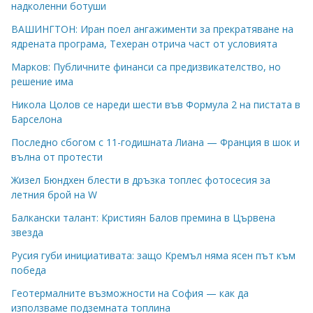
надколенни ботуши
ВАШИНГТОН: Иран поел ангажименти за прекратяване на
ядрената програма, Техеран отрича част от условията
Марков: Публичните финанси са предизвикателство, но
решение има
Никола Цолов се нареди шести във Формула 2 на пистата в
Барселона
Последно сбогом с 11-годишната Лиана — Франция в шок и
вълна от протести
Жизел Бюндхен блести в дръзка топлес фотосесия за
летния брой на W
Балкански талант: Кристиян Балов премина в Цървена
звезда
Русия губи инициативата: защо Кремъл няма ясен път към
победа
Геотермалните възможности на София — как да
използваме подземната топлина