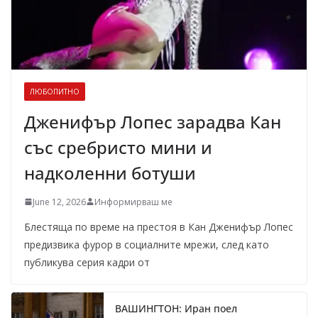
ЛЮБОПИТНО
Дженифър Лопес зарадва Кан
със сребристо мини и
надколенни ботуши
June 12, 2026
Информирваш ме
Блестяща по време на престоя в Кан Дженифър Лопес
предизвика фурор в социалните мрежи, след като
публикува серия кадри от
ВАШИНГТОН: Иран поел