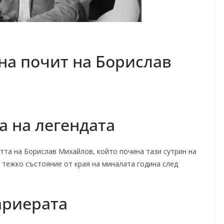
на почит на Борислав
а на легендата
та на Борислав Михайлов, който почина тази сутрин на
в тежко състояние от края на миналата година след
ариерата