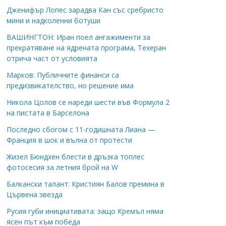
Дженифър Лопес зарадва Кан със сребристо
мини и надколенни ботуши
ВАШИНГТОН: Иран поел ангажименти за
прекратяване на ядрената програма, Техеран
отрича част от условията
Марков: Публичните финанси са
предизвикателство, но решение има
Никола Цолов се нареди шести във Формула 2
на пистата в Барселона
Последно сбогом с 11-годишната Лиана —
Франция в шок и вълна от протести
Жизел Бюндхен блести в дръзка топлес
фотосесия за летния брой на W
Балкански талант: Кристиян Балов премина в
Цървена звезда
Русия губи инициативата: защо Кремъл няма
ясен път към победа