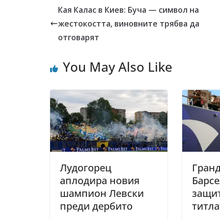
Кая Калас в Киев: Буча — символ на
жестокостта, виновните трябва да
отговарят
You May Also Like
Лудогорец
Гранд
аплодира новия
Барсе
шампион Левски
защит
преди дербито
титла