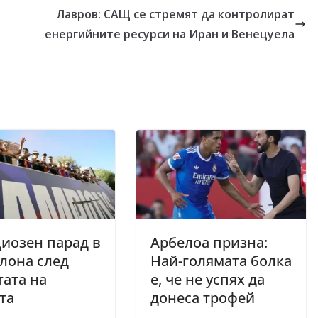
Лавров: САЩ се стремят да контролират
енергийните ресурси на Иран и Венецуела
иозен парад в
Арбелоа призна:
лона след
Най-голямата болка
ата на
е, че не успях да
та
донеса трофей