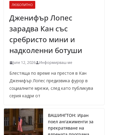
ЛЮБОПИТНО
Дженифър Лопес
зарадва Кан със
сребристо мини и
надколенни ботуши
June 12, 2026
Информирваш ме
Блестяща по време на престоя в Кан
Дженифър Лопес предизвика фурор в
социалните мрежи, след като публикува
серия кадри от
ВАШИНГТОН: Иран
поел ангажименти за
прекратяване на
ядрената програма,