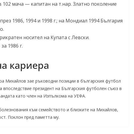
 102 мача — капитан на т.нар. Златно поколение
рез 1986, 1994 и 1998 г.; на Мондиал 1994 България
о.
икратен носител на Купата с Левски.
за 1986 г.
на кариера
ера Михайлов зае ръководни позиции в българския футбол
а впоследствие президент на Българския футболен съюз в
мандата като член на Изпълкома на УЕФА.
олезнования към семейството и близките на Михайлов,
ст. Поклон пред паметта му.