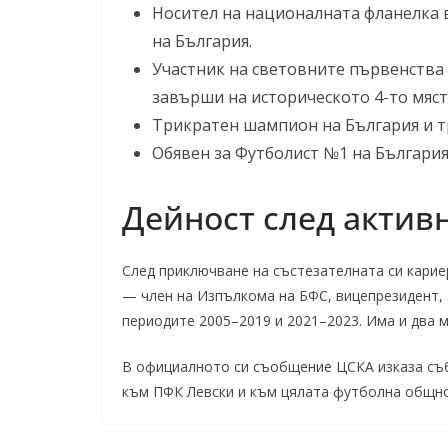
Носител на националната фланелка в
на България.
Участник на световните първенства п
завърши на историческото 4-то мяст
Трикратен шампион на България и тр
Обявен за Футболист №1 на България 
Дейност след актив
След приключване на състезателната си кари
— член на Изпълкома на БФС, вицепрезидент, 
периодите 2005–2019 и 2021–2023. Има и два 
В официалното си съобщение ЦСКА изказа съб
към ПФК Левски и към цялата футболна общно