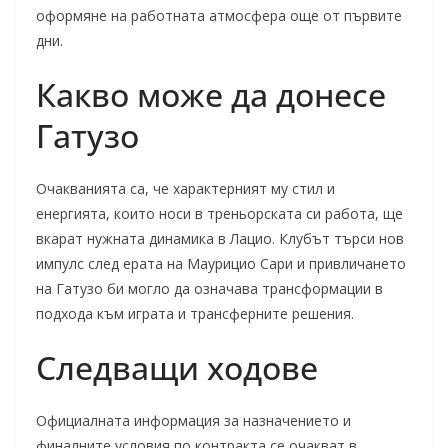
оформяне на работната атмосфера още от първите
дни.
Какво може да донесе
Гатузо
Очакванията са, че характерният му стил и
енергията, които носи в треньорската си работа, ще
вкарат нужната динамика в Лацио. Клубът търси нов
импулс след ерата на Маурицио Сари и привличането
на Гатузо би могло да означава трансформации в
подхода към играта и трансферните решения.
Следващи ходове
Официалната информация за назначението и
финалните условия по контракта се очакват в