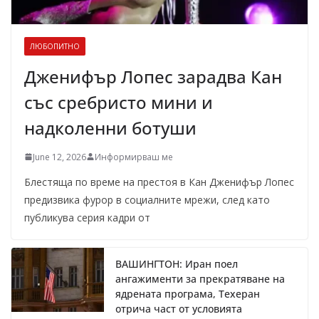
ЛЮБОПИТНО
Дженифър Лопес зарадва Кан
със сребристо мини и
надколенни ботуши
June 12, 2026
Информирваш ме
Блестяща по време на престоя в Кан Дженифър Лопес
предизвика фурор в социалните мрежи, след като
публикува серия кадри от
ВАШИНГТОН: Иран поел
ангажименти за прекратяване на
ядрената програма, Техеран
отрича част от условията