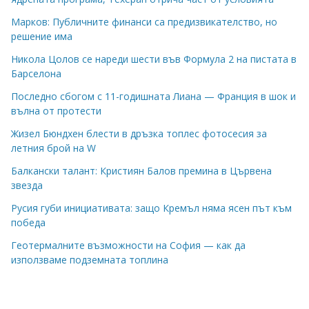
Марков: Публичните финанси са предизвикателство, но
решение има
Никола Цолов се нареди шести във Формула 2 на пистата в
Барселона
Последно сбогом с 11-годишната Лиана — Франция в шок и
вълна от протести
Жизел Бюндхен блести в дръзка топлес фотосесия за
летния брой на W
Балкански талант: Кристиян Балов премина в Цървена
звезда
Русия губи инициативата: защо Кремъл няма ясен път към
победа
Геотермалните възможности на София — как да
използваме подземната топлина