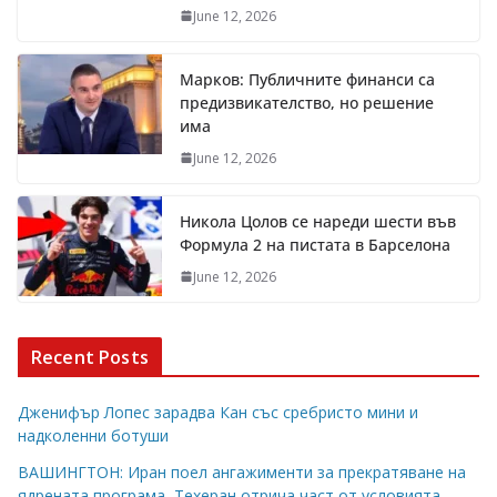
June 12, 2026
Марков: Публичните финанси са
предизвикателство, но решение
има
June 12, 2026
Никола Цолов се нареди шести във
Формула 2 на пистата в Барселона
June 12, 2026
Recent Posts
Дженифър Лопес зарадва Кан със сребристо мини и
надколенни ботуши
ВАШИНГТОН: Иран поел ангажименти за прекратяване на
ядрената програма, Техеран отрича част от условията